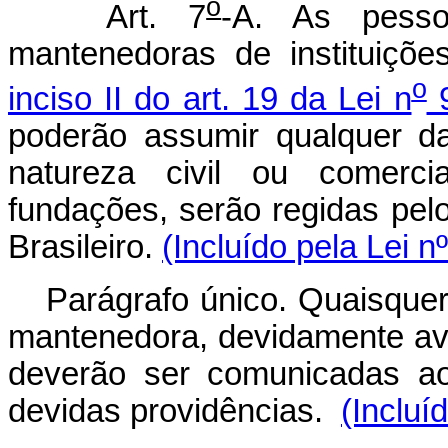
o
Art. 7
-A. As pessoa
mantenedoras de instituiçõe
o
inciso II do art. 19 da Lei n
9
poderão assumir qualquer da
natureza civil ou comerci
fundações, serão regidas pelo
Brasileiro.
(Incluído pela Lei n
Parágrafo único. Quaisquer
mantenedora, devidamente av
deverão ser comunicadas ao
devidas providências.
(Incluí