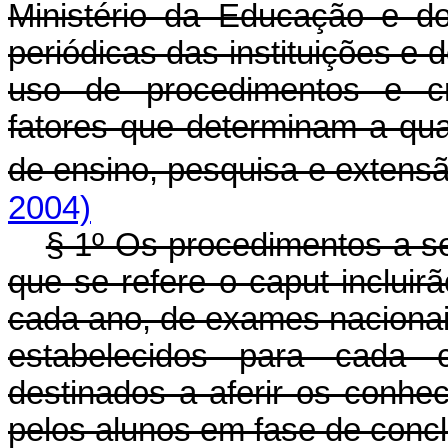
Ministério da Educação e do
periódicas das instituições e 
uso de procedimentos e cri
fatores que determinam a qual
de ensino, pesquisa e extensã
2004)
§ 1º Os procedimentos a s
que se refere o caput incluir
cada ano, de exames naciona
estabelecidos para cada c
destinados a aferir os conhe
pelos alunos em fase de conc