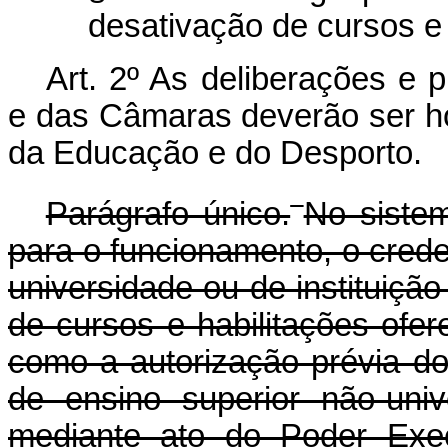
desativação de cursos e 
Art. 2º As deliberações e
e das Câmaras deverão ser h
da Educação e do Desporto.
Parágrafo único.
No sistem
para o funcionamento, o cred
universidade ou de instituição
de cursos e habilitações ofer
como a autorização prévia dos
de ensino superior não-unive
mediante ato do Poder Exec