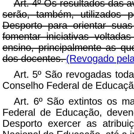
Art. 4º Os resultados das av
serão, também, utilizados 
Desporto para orientar sua
fomentar iniciativas voltad
ensino, principalmente as qu
dos docentes.
(Revogado pela 
Art. 5º São revogadas toda
Conselho Federal de Educação
Art. 6º São extintos os 
Federal de Educação, deven
Desporto exercer as atribu