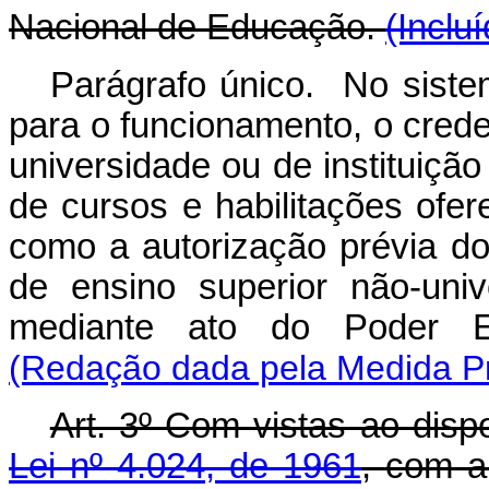
Nacional de Educação.
(Inclu
Parágrafo único. No sistem
para o funcionamento, o cred
universidade ou de instituição
de cursos e habilitações ofer
como a autorização prévia dos
de ensino superior não-unive
mediante ato do Poder Ex
(Redação dada pela Medida Pro
Art. 3º Com vistas ao disp
Lei nº 4.024, de 1961
, com a