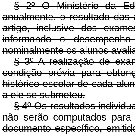
§ 2º O Ministério da Ed
anualmente, o resultado das 
artigo, inclusive dos exame
informando o desempenho 
nominalmente os alunos avali
§ 3º A realização de exam
condição prévia para obten
histórico escolar de cada alu
a ele se submeteu.
§ 4º Os resultados individ
não serão computados para 
documento específico, emitid