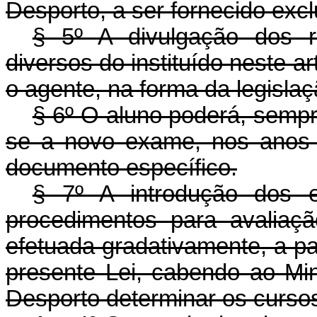
Desporto, a ser fornecido exc
§ 5º A divulgação dos r
diversos do instituído neste ar
o agente, na forma da legislaç
§ 6º O aluno poderá, sempr
se a novo exame, nos anos 
documento específico.
§ 7º A introdução dos 
procedimentos para avaliaç
efetuada gradativamente, a pa
presente Lei, cabendo ao Mi
Desporto determinar os curso