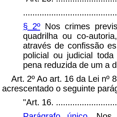
........................................
§ 2º
Nos crimes previs
quadrilha ou co-autoria
através de confissão es
policial ou judicial tod
pena reduzida de um a do
Art. 2º Ao art. 16 da Lei n
acrescentado o seguinte parág
"Art. 16. ...........................
Parágrafo único.
Nos 