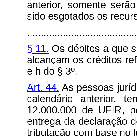
anterior, somente serã
sido esgotados os recur
........................................
§ 11.
Os débitos a que se
alcançam os créditos refe
e h do § 3º.
Art. 44.
As pessoas jurídi
calendário anterior, t
12.000.000 de UFIR, p
entrega da declaração d
tributação com base no 