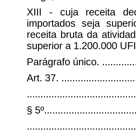
XIII - cuja receita d
importados seja super
receita bruta da ativid
superior a 1.200.000 UF
Parágrafo único. .................
Art. 37. .............................
........................................
§ 5º..................................
........................................