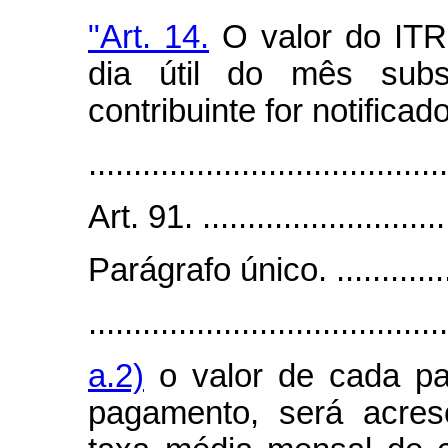
"Art. 14.
O valor do ITR 
dia útil do mês sub
contribuinte for notificado
.......................................
Art. 91. .............................
Parágrafo único. .................
........................................
a.2)
o valor de cada pa
pagamento, será acres