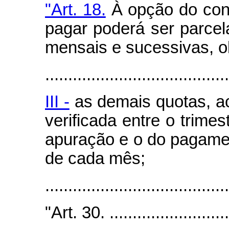
"Art. 18.
À opção do cont
pagar poderá ser parcel
mensais e sucessivas, o
........................................
III -
as demais quotas, a
verificada entre o trime
apuração e o do pagament
de cada mês;
.......................................
"Art. 30. ...........................