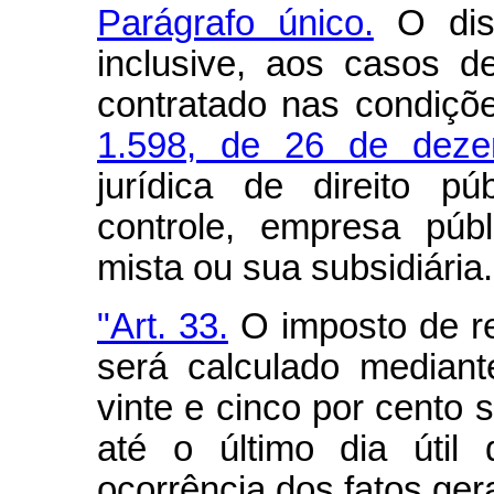
Parágrafo único.
O disp
inclusive, aos casos d
contratado nas condiç
1.598, de 26 de dez
jurídica de direito p
controle, empresa púb
mista ou sua subsidiária.
"Art. 33.
O imposto de re
será calculado mediant
vinte e cinco por cento 
até o último dia úti
ocorrência dos fatos ger