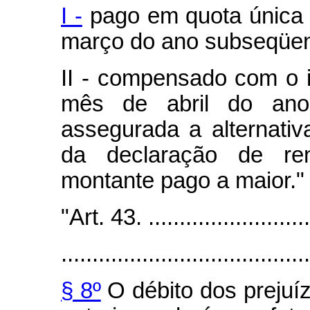
I -
pago em quota única a
março do ano subseqüent
II - compensado com o i
mês de abril do ano 
assegurada a alternativ
da declaração de ren
montante pago a maior."
"Art. 43. ...........................
........................................
§ 8º
O débito dos prejuíz