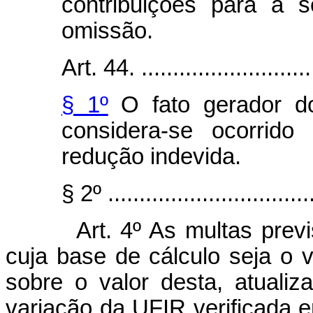
contribuições para a 
omissão.
Art. 44. .............................
§ 1º
O fato gerador do
considera-se ocorrid
redução indevida.
§ 2º .................................
Art. 4º As multas previ
cuja base de cálculo seja o 
sobre o valor desta, atuali
variação da UFIR verificada 