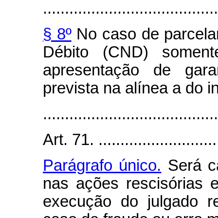
........................................
§ 8º
No caso de parcelam
Débito (CND) soment
apresentação de garan
prevista na alínea a do in
........................................
Art. 71. .............................
Parágrafo único.
Será ca
nas ações rescisórias e
execução do julgado r