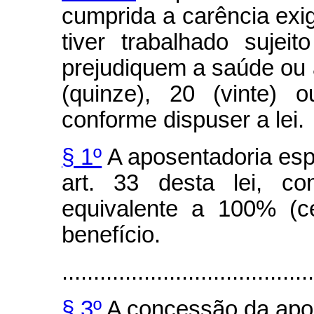
cumprida a carência exig
tiver trabalhado sujei
prejudiquem a saúde ou a
(quinze), 20 (vinte) 
conforme dispuser a lei.
§ 1º
A aposentadoria esp
art. 33 desta lei, co
equivalente a 100% (c
benefício.
........................................
§ 3º
A concessão da apos