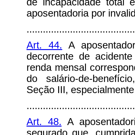
de incapacidade total e
aposentadoria por invali
........................................
Art. 44.
A aposentadori
decorrente de acidente
renda mensal correspon
do salário-de-benefíc
Seção III, especialmente 
........................................
Art. 48.
A aposentadori
segurado que, cumprida 