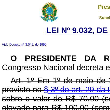
Pres
Subch
LEI Nº 9.032, D
Vide Decreto nº 3.048, de 1999
O PRESIDENTE DA R
Congresso Nacional decreta e 
Art. 1º Em 1º de maio de 
previsto no
§ 3º do art. 29 da
sobre o valor de R$ 70,00 (se
elevado para R$ 100,00 (cem r