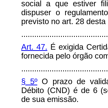
social a que estiver fi
dispuser o regulament
previsto no art. 28 desta l
........................................
Art. 47.
É exigida Certi
fornecida pelo órgão co
........................................
§ 5º
O prazo de valida
Débito (CND) é de 6 (s
de sua emissão.