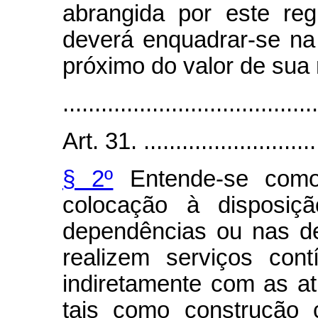
abrangida por este reg
deverá enquadrar-se na 
próximo do valor de sua
........................................
Art. 31. .............................
§ 2º
Entende-se como
colocação à disposiç
dependências ou nas de
realizem serviços cont
indiretamente com as a
tais como construção c