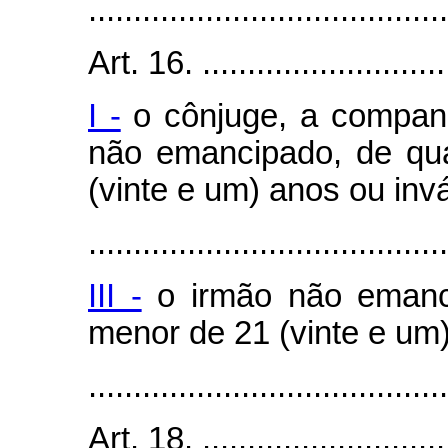
........................................
Art. 16. .............................
I -
o cônjuge, a companh
não emancipado, de qu
(vinte e um) anos ou invá
........................................
III -
o irmão não emanci
menor de 21 (vinte e um)
........................................
Art. 18. .............................