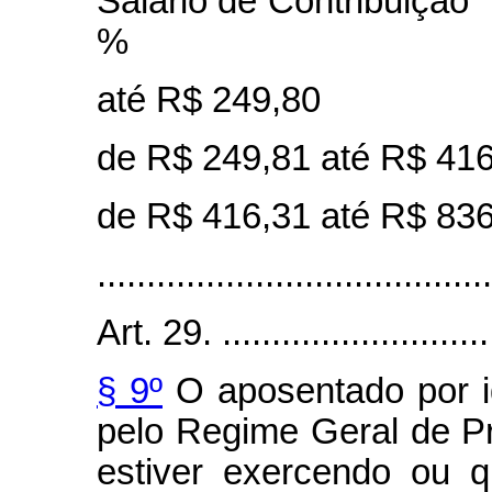
Salário de Cont
%
até R$ 2
de R$ 249,81 at
de R$ 416,31 at
........................................
Art. 29. .............................
§ 9º
O aposentado por i
pelo Regime Geral de P
estiver exercendo ou q