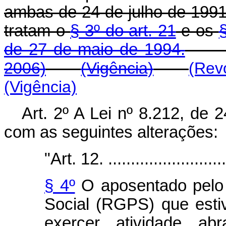
ambas de 24 de julho de 1991
tratam o
§ 3º do art. 21
e os
§
de 27 de maio de 1994.
2006)
(Vigência)
(Rev
(Vigência)
Art. 2º A Lei nº 8.212, de 
com as seguintes alterações:
"Art. 12. ...........................
§ 4º
O aposentado pelo 
Social (RGPS) que esti
exercer atividade ab