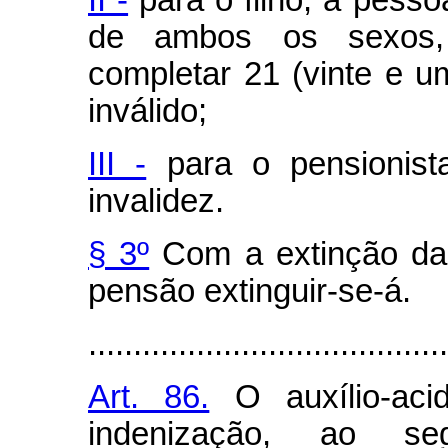
II -
para o filho, a pesso
de ambos os sexos,
completar 21 (vinte e u
inválido;
III -
para o pensionista
invalidez.
§ 3º
Com a extinção da 
pensão extinguir-se-á.
........................................
Art. 86.
O auxílio-aci
indenização, ao s