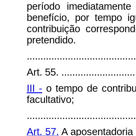
período imediatamente
benefício, por tempo 
contribuição correspon
pretendido.
........................................
Art. 55. .............................
III -
o tempo de contrib
facultativo;
........................................
Art. 57.
A aposentadoria 