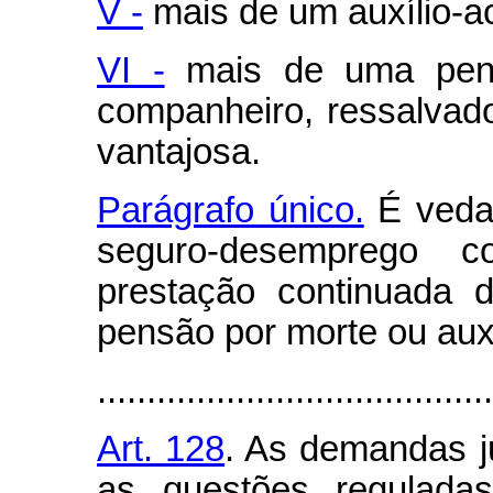
V -
mais de um auxílio-ac
VI -
mais de uma pens
companheiro, ressalvado
vantajosa.
Parágrafo único.
É vedad
seguro-desemprego c
prestação continuada d
pensão por morte ou auxí
........................................
Art. 128
. As demandas ju
as questões reguladas