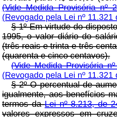
(Vide Medida Provisória nº 
(Revogado pela Lei nº 11.321
§ 1º Em virtude do disposto
1995, o valor diário do salá
(três reais e trinta e três cen
(quarenta e cinco centavos).
(Vide Medida Provisória n
(Revogado pela Lei nº 11.321
§ 2º O percentual de aument
igualmente, aos benefícios m
termos da
Lei nº 8.213, de 
valores expressos em cruz