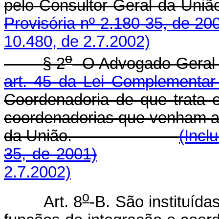
pelo Consultor-Geral
Provisória nº 2.180-35, de 20
10.480, de 2.7.2002)
o
§ 2
O Advogado-Geral d
art. 45 da Lei Complementar
Coordenadoria de que trata 
coordenadorias que venham a 
da União.
(Incl
35, de 2001)
2.7.2002)
o
Art. 8
-B. São instituíd