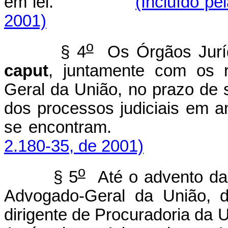
em lei.
(Incluído pe
2001)
o
§ 4
Os Órgãos Jurídi
caput
, juntamente com os 
Geral da União, no prazo de 
dos processos judiciais em 
se encontram
2.180-35, de 2001)
o
§ 5
Até o advento da 
Advogado-Geral da União, d
dirigente de Procuradoria da 