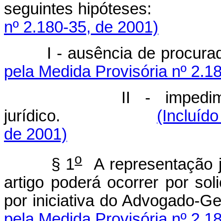
seguintes hipótes
nº 2.180-35, de 2001)
I - ausência de pr
pela Medida Provisória nº 2.1
II - impedi
jurídico.
(Incluíd
de 2001)
o
§ 1
A representação ju
artigo poderá ocorrer por sol
por iniciativa do Advogado-G
pela Medida Provisória nº 2.1