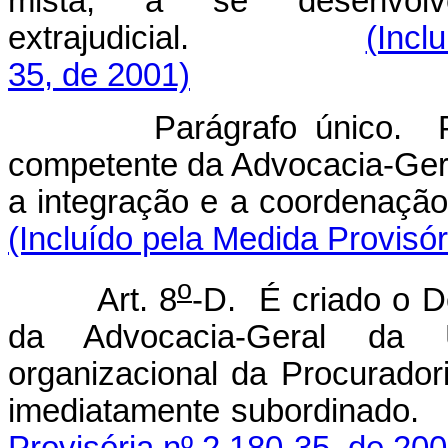
mista, a se desenvol
extrajudicial.
(Incl
35, de 2001)
Parágrafo único. 
competente da Advocacia-Gera
a integração e a coordenação 
(Incluído pela Medida Provisór
o
Art. 8
-D. É criado o D
da Advocacia-Geral da U
organizacional da Procuradori
imediatamente sub
Provisória nº 2.180-35, de 200