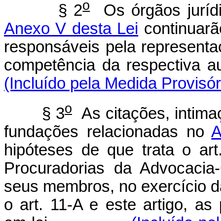
o
§ 2
Os órgãos jurídi
Anexo V desta Lei
continuarã
responsáveis pela representa
competência da respec
(Incluído pela Medida Provisór
o
§ 3
As citações, intimaç
fundações relacionadas no
A
hipóteses de que trata o art
Procuradorias da Advocacia
seus membros, no exercício da
o art. 11-A e este artigo, as