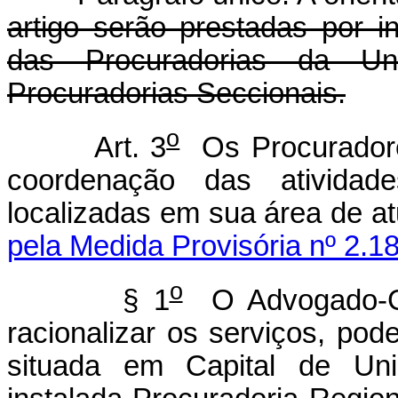
artigo serão prestadas por 
das Procuradorias da Un
Procuradorias Seccionais.
o
Art. 3
Os Procuradore
coordenação das atividad
localizadas em sua área de a
pela Medida Provisória nº 2.1
o
§ 1
O Advogado-Ge
racionalizar os serviços, pod
situada em Capital de Un