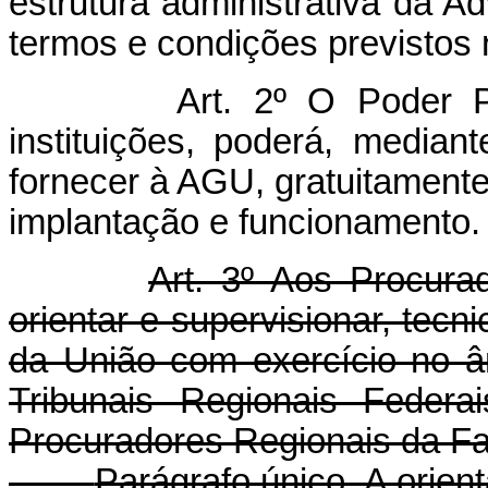
estrutura administrativa da 
termos e condições previstos n
Art. 2º O Poder P
instituições, poderá, median
fornecer à AGU, gratuitamente
implantação e funcionamento.
Art. 3º Aos Procura
orientar e supervisionar, tecn
da União com exercício no âm
Tribunais Regionais Federa
Procuradores Regionais da F
Parágrafo único. A orien