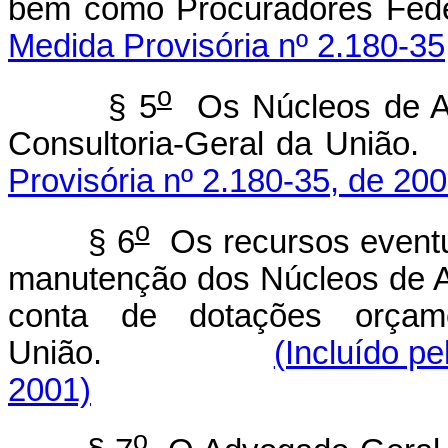
bem como Procurad
Medida Provisória nº 2.180-35
o
§ 5
Os Núcleos de As
Consultoria-Geral 
Provisória nº 2.180-35, de 200
o
§ 6
Os recursos eventu
manutenção dos Núcleos de A
conta de dotações orçame
União.
(Incluído p
2001)
o