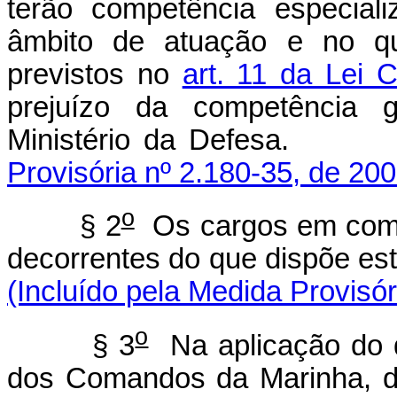
terão competência especiali
âmbito de atuação e no qu
previstos no
art. 11 da Lei
prejuízo da competência g
Ministério da 
Provisória nº 2.180-35, de 200
o
§ 2
Os cargos em comis
decorrentes do que dispõ
(Incluído pela Medida Provisór
o
§ 3
Na aplicação do d
dos Comandos da Marinha, do