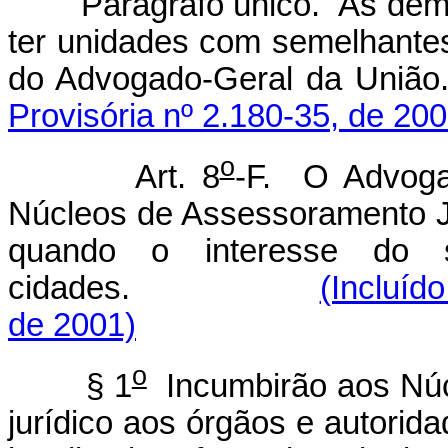
Parágrafo único. As dem
ter unidades com semelhantes
do Advogado-Geral 
Provisória nº 2.180-35, de 200
o
Art. 8
-F. O Advogad
Núcleos de Assessoramento Ju
quando o interesse do s
cidades.
(Incluíd
de 2001)
o
§ 1
Incumbirão aos Núc
jurídico aos órgãos e autorid