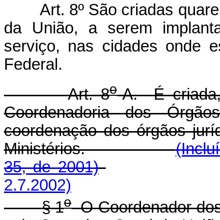
Art. 8º São criadas quar
da União, a serem implant
serviço, nas cidades onde e
Federal.
o
Art. 8
-A. É criada,
Coordenadoria dos Órgãos 
coordenação dos órgãos jurí
Ministérios.
(Inclu
35, de 2001)
2.7.2002)
o
§ 1
O Coordenador dos 