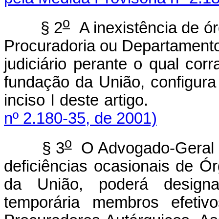
o
§ 2
A inexistência de ór
Procuradoria ou Departamento
judiciário perante o qual corr
fundação da União, configura
inciso I deste arti
nº 2.180-35, de 2001)
o
§ 3
O Advogado-Geral da
deficiências ocasionais de Ó
da União, poderá designar
temporária membros efetiv