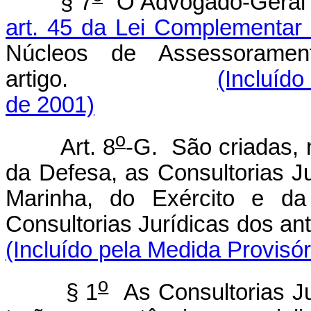
§ 7
O Advogado-Geral d
art. 45 da Lei Complementar
Núcleos de Assessoramen
artigo.
(Incluído
de 2001)
o
Art. 8
-G. São criadas, n
da Defesa, as Consultorias 
Marinha, do Exército e da 
Consultorias Jurídicas dos
(Incluído pela Medida Provisór
o
§ 1
As Consultorias Jur