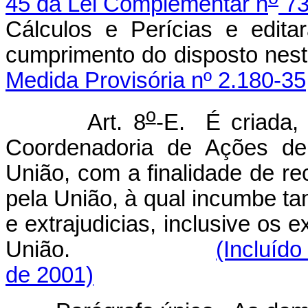
45 da Lei Complementar n
73
Cálculos e Perícias e edit
cumprimento do dispos
Medida Provisória nº 2.180-35
o
Art. 8
-E. É criada,
Coordenadoria de Ações de
União, com a finalidade de re
pela União, à qual incumbe ta
e extrajudicias, inclusive os 
União.
(Incluído
de 2001)