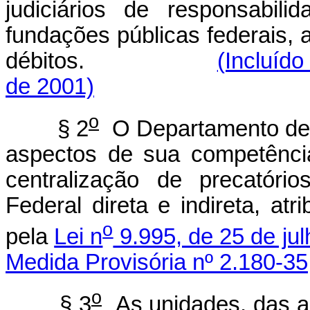
judiciários de responsabil
fundações públicas federais,
débitos.
(Incluído
de 2001)
o
§ 2
O Departamento de C
aspectos de sua competênci
centralização de precatóri
Federal direta e indireta, at
o
pela
Lei n
9.995, de 25 de ju
Medida Provisória nº 2.180-35
o
§ 3
As unidades, das au