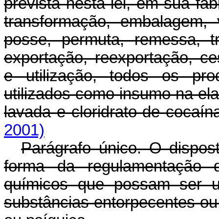
prevista nesta lei, em sua f
transformação, embalagem, v
posse, permuta, remessa, tra
exportação, reexportação, ce
e utilização, todos os pr
utilizados como insumo na el
lavada e cloridrato de cocaín
2001)
Parágrafo único. O dispost
forma da regulamentação d
químicos que possam ser ut
substâncias entorpecentes ou