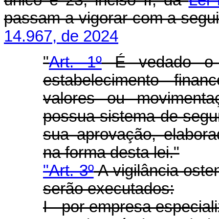
único e 23, inciso II, da
Lei
passam a vigorar com a segui
14.967, de 2024
"
Art. 1º
É vedado o f
estabelecimento fina
valores ou movimenta
possua sistema de segu
sua aprovação, elaborad
na forma desta lei."
"Art. 3º
A vigilância oste
serão executados:
I - por empresa especial