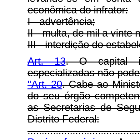
econômica do infrator:
I - advertência;
II - multa, de mil a vinte m
III - interdição do estabe
Art. 13
. O capital i
especializadas não pode s
"Art. 20
. Cabe ao Minist
do seu órgão competen
as Secretarias de Seg
Distrito Federal:
........................................