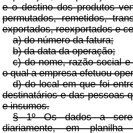
e o destino dos produtos ven
permutados, remetidos, trans
exportados, reexportados e ce
a) do número da fatura;
b) da data da operação;
c) do nome, razão social e 
o qual a empresa efetuou ope
d) do local em que foi entr
destinatários e das pessoas 
e insumos.
§ 1º Os dados a serem 
diariamente, em planilha