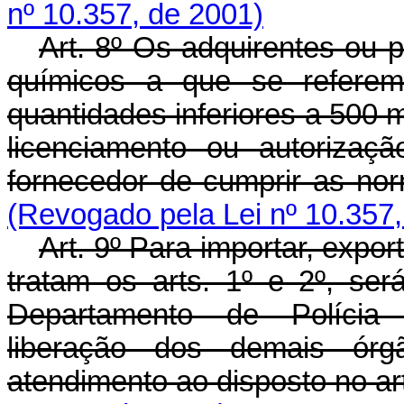
nº 10.357, de 2001)
Art. 8º Os adquirentes ou 
químicos a que se referem
quantidades inferiores a 500 m
licenciamento ou autorizaç
fornecedor de cumprir as norm
(Revogado pela Lei nº 10.357,
Art. 9º Para importar, expo
tratam os arts. 1º e 2º, ser
Departamento de Polícia 
liberação dos demais ór
atendimento ao disposto no art