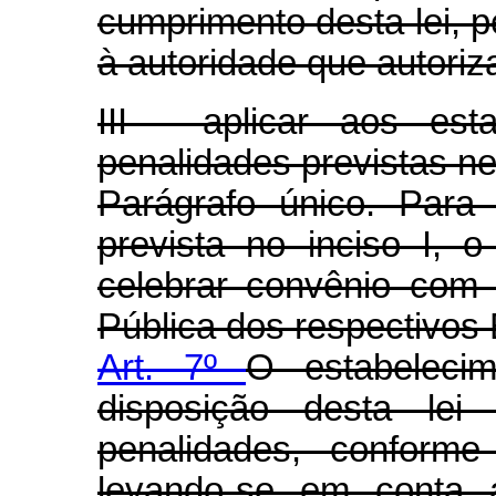
cumprimento desta lei, p
à autoridade que autoriz
III - aplicar aos est
penalidades previstas nes
Parágrafo único. Para
prevista no inciso I, o
celebrar convênio com
Pública dos respectivos 
Art. 7º
O estabelecime
disposição desta lei 
penalidades, conforme
levando-se em conta a