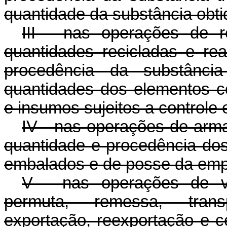
quantidade da substância obti
III - nas operações de r
quantidades recicladas e re
procedência da substância
quantidades dos elementos 
e insumos sujeitos a controle e
IV - nas operações de ar
quantidade e procedência do
embalados e de posse da emp
V - nas operações de ve
permuta, remessa, transpo
exportação, reexportação e c