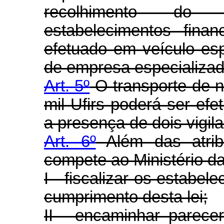
recolhimento do 
estabelecimentos finan
efetuado em veículo espe
de empresa especializad
Art. 5º
O transporte de nu
mil Ufirs poderá ser e
a presença de dois vigila
Art. 6º
Além das atribu
compete ao Ministério da
I - fiscalizar os estabel
cumprimento desta lei;
II - encaminhar parece