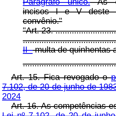
Parágrafo único.
As co
incisos I e V deste 
convênio."
"Art. 23. ...........................
........................................
II -
multa de quinhentas at
.......................................
Art. 15. Fica revogado o
p
7.102, de 20 de junho de 198
2024
Art. 16. As competências e
Lei nº 7.102, de 20 de junh