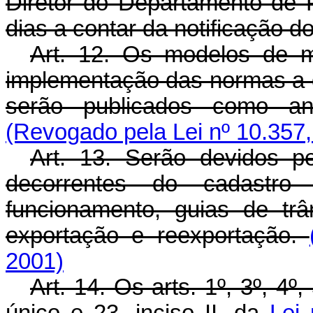
Diretor do Departamento de P
dias a contar da notificação d
Art. 12. Os modelos de m
implementação das normas a q
serão publicados como an
(Revogado pela Lei nº 10.357,
Art. 13. Serão devidos p
decorrentes do cadastr
funcionamento, guias de trâ
exportação e reexportação.
2001)
Art. 14. Os arts. 1º, 3º, 4º,