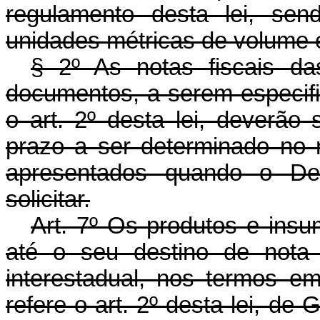
regulamento desta lei, se
unidades métricas de volume 
§ 2º As notas fiscais da
documentos, a serem especifi
o art. 2º desta lei, deverão
prazo a ser determinado no 
apresentados quando o Dep
solicitar.
Art. 7º Os produtos e in
até o seu destino de nota 
interestadual, nos termos e
refere o art. 2º desta lei, de 