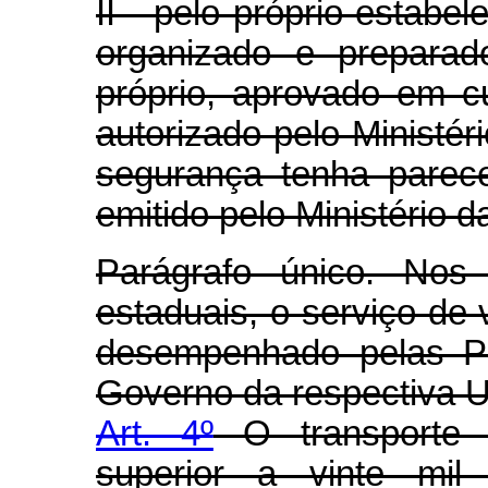
II - pelo próprio estabe
organizado e preparad
próprio, aprovado em c
autorizado pelo Ministér
segurança tenha parec
emitido pelo Ministério d
Parágrafo único. Nos 
estaduais, o serviço de 
desempenhado pelas Polí
Governo da respectiva 
Art. 4º
O transporte 
superior a vinte mil