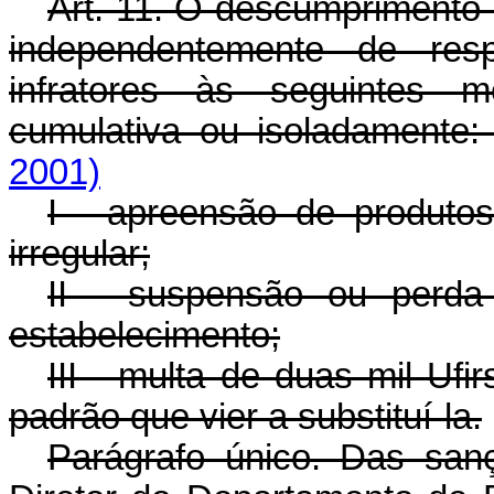
Art. 11. O descumprimento 
independentemente de respo
infratores às seguintes me
cumulativa ou isoladamente
2001)
I - apreensão de produto
irregular;
II - suspensão ou perda
estabelecimento;
III - multa de duas mil Ufi
padrão que vier a substituí-la.
Parágrafo único. Das san