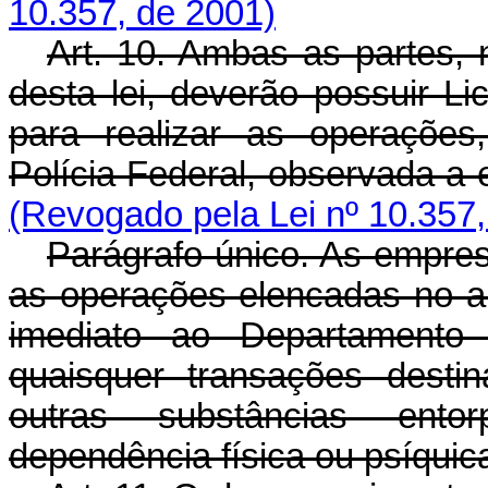
10.357, de 2001)
Art. 10. Ambas as partes, 
desta lei, deverão possuir L
para realizar as operações
Polícia Federal, observada a e
(Revogado pela Lei nº 10.357,
Parágrafo único. As empres
as operações elencadas no ar
imediato ao Departamento 
quaisquer transações desti
outras substâncias ent
dependência física ou psíquic