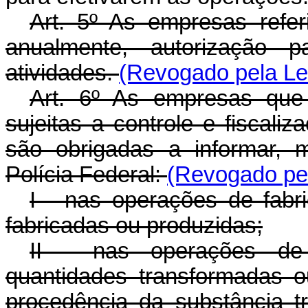
Art. 5º As empresas referi
anualmente, autorização 
atividades.
(Revogado pela Lei
Art. 6º As empresas que 
sujeitas a controle e fiscaliz
são obrigadas a informar, 
Polícia Federal:
(Revogado pel
I - nas operações de fabr
fabricadas ou produzidas;
II - nas operações de 
quantidades transformadas o
procedência da substância tr