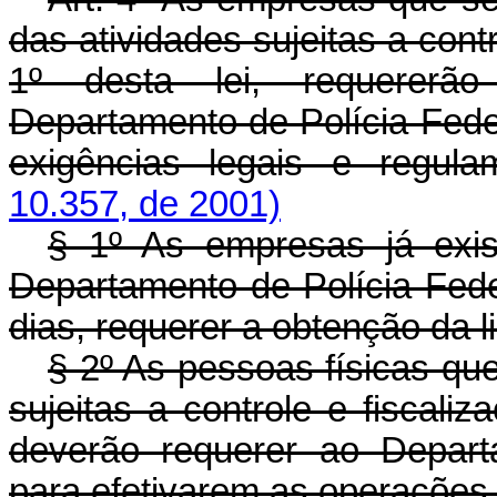
das atividades sujeitas a contr
1º desta lei, requererã
Departamento de Polícia Fed
exigências legais e regul
10.357, de 2001)
§ 1º As empresas já exis
Departamento de Polícia Fede
dias, requerer a obtenção da 
§ 2º As pessoas físicas que
sujeitas a controle e fiscaliz
deverão requerer ao Depart
para efetivarem as operações