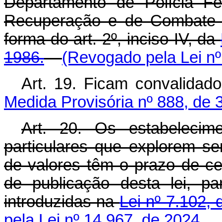
Departamento de Polícia F
Recuperação e de Combate 
forma do art. 2º, inciso IV, da
1986.
(Revogado pela Lei nº
Art. 19. Ficam convalidad
Medida Provisória nº 888, de 
Art. 20. Os estabelecim
particulares que explorem ser
de valores têm o prazo de cen
de publicação desta lei, p
introduzidas na
Lei nº 7.102,
pela Lei nº 14.967, de 2024