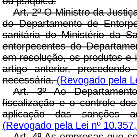
ou psíquica.
Art. 2º O Ministro da Justi
do Departamento de Entorpe
sanitária do Ministério da 
entorpecentes do Departament
em resolução, os produtos e 
artigo anterior, procedendo
necessária.
(Revogado pela Le
Art. 3º Ao Departament
fiscalização e o controle d
aplicação das sanções adm
(Revogado pela Lei nº 10.357,
Art. 4º As empresas que se 