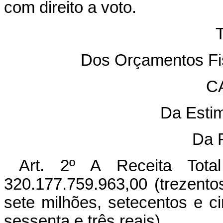
com direito a voto.
Dos Orçamentos Fis
C
Da Estim
Da R
Art. 2º A Receita Tot
320.177.759.963,00 (trezentos
sete milhões, setecentos e c
sessenta e três reais).