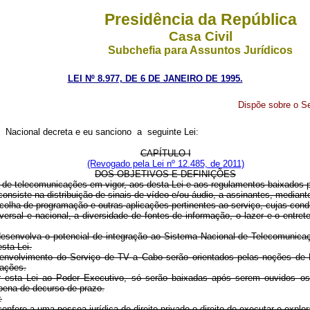
Presidência da República
Casa Civil
Subchefia para Assuntos Jurídicos
LEI Nº 8.977, DE 6 DE JANEIRO DE 1995.
Dispõe sobre o Se
cional decreta e eu sanciono a seguinte Lei:
CAPÍTULO I
(Revogado pela Lei nº 12.485, de 2011)
DOS OBJETIVOS E DEFINIÇÕES
o de telecomunicações em vigor, aos desta Lei e aos regulamentos baixados 
nsiste na distribuição de sinais de vídeo e/ou áudio, a assinantes, mediante
scolha de programação e outras aplicações pertinentes ao serviço, cujas con
ersal e nacional, a diversidade de fontes de informação, o lazer e o entret
desenvolva o potencial de integração ao Sistema Nacional de Telecomunicaçõ
sta Lei.
envolvimento do Serviço de TV a Cabo serão orientados pelas noções de R
cações.
or esta Lei ao Poder Executivo, só serão baixadas após serem ouvidos o
 pena de decurso de prazo.
:
onfere a uma pessoa jurídica de direito privado o direito de executar e explo