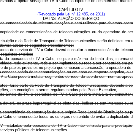
rizadas a operar serviço de TV a Cabo na hipótese de desinteresse manifest
CAPÍTULO IV
(Revogado pela Lei nº 12.485, de 2011)
DA INSTALAÇÃO DO SERVIÇO
da concessionária de telecomunicações e será utilizada para diversas operaç
propriedade da concessionária de telecomunicações ou da operadora de ser
stribuição e da Rede de Transporte de Telecomunicações serão definidos em 
 deverá adotar os seguintes procedimentos:
adora do serviço de TV a Cabo deverá consultar a concessionária de telecom
seguintes critérios:
ta da operadora de TV a Cabo, no prazo máximo de trinta dias, informand
ridade: rede existente, rede a ser implantada ou rede a ser construída em p
os e de prazos previstos no projeto que embasou a concessão, a operadora de
 da concessionária de telecomunicações ou em caso de resposta negativa, ou
TV a Cabo poderá instalar segmentos de rede, de acordo com normas aprova
feitos, farão parte da Rede de Transporte de Telecomunicações, devendo a op
cações, em condições a serem regulamentadas pelo Poder Executivo;
 de Sinais de TV, a operadora de TV a Cabo poderá instalá-la ou consultar
deverá, no prazo improrrogável de trinta dias, indicar se tem interesse ou p
a conveniência da construção de sua própria Rede Local de Distribuição ou p
a Cabo empreenderão todos os esforços no sentido de evitar a duplicidade
 instaladas pela operadora de TV a Cabo não utilizada para a prestação de
 serviços públicos de telecomunicações.