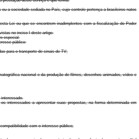
a prestação deste serviço e que tenha:
s ou a sociedade sediada no País, cujo controle pertença a brasileiros natos
nesta Lei ou que se encontrem inadimplentes com a fiscalização do Poder
stas no inciso I deste artigo.
o especial.
eresse público:
das para o transporte de sinais de TV;
ematográfica nacional e da produção de filmes, desenhos animados, vídeo e
 interessado.
o os interessados a apresentar suas propostas, na forma determinada em
 compatibilidade com o interesse público;