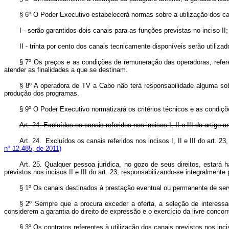
§ 6º O Poder Executivo estabelecerá normas sobre a utilização dos cana
I - serão garantidos dois canais para as funções previstas no inciso II;
II - trinta por cento dos canais tecnicamente disponíveis serão utiliz
§ 7º Os preços e as condições de remuneração das operadoras, refere
atender as finalidades a que se destinam.
§ 8º A operadora de TV a Cabo não terá responsabilidade alguma sobre
produção dos programas.
§ 9º O Poder Executivo normatizará os critérios técnicos e as condiç
Art. 24. Excluídos os canais referidos nos incisos I, II e III do arti
Art. 24. Excluídos os canais referidos nos incisos I, II e III do ar
nº 12.485, de 2011)
Art. 25. Qualquer pessoa jurídica, no gozo de seus direitos, estará 
previstos nos incisos II e III do art. 23, responsabilizando-se integralment
§ 1º Os canais destinados à prestação eventual ou permanente de ser
§ 2º Sempre que a procura exceder a oferta, a seleção de interessad
considerem a garantia do direito de expressão e o exercício da livre conco
§ 3º Os contratos referentes à utilização dos canais previstos nos incis