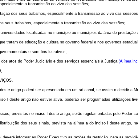
especialmente a transmissão ao vivo das sessões;
ação dos seus trabalhos, especialmente a transmissão ao vivo das sessões
os seus trabalhos, especialmente a transmissão ao vivo das sessões;
s universidades localizadas no município ou municípios da área de prestação 
s que tratam de educação e cultura no governo federal e nos governos estadual
 governamentais e sem fins lucrativos;
dos atos do Poder Judiciário e dos serviços essenciais à Justiça;
(Alínea inc
;
VIÇOS.
 deste artigo poderá ser apresentada em um só canal, se assim o decidir a 
o I deste artigo não estiver ativa, poderão ser programadas utilizações liv
sicos, previstos no inciso I deste artigo, serão regulamentadas pelo Poder Ex
istribuição dos seus sinais, prevista na alínea
a
do inciso I deste artigo, m
cal deverá informar ao Poder Executivo as razões da restrição, para as provid