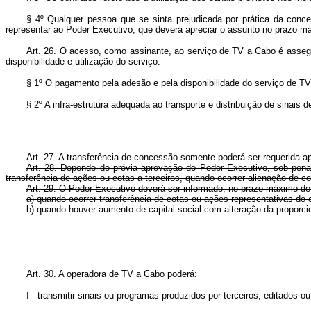
§ 4º Qualquer pessoa que se sinta prejudicada por prática da con
representar ao Poder Executivo, que deverá apreciar o assunto no prazo máx
Art. 26. O acesso, como assinante, ao serviço de TV a Cabo é asseg
disponibilidade e utilização do serviço.
§ 1º O pagamento pela adesão e pela disponibilidade do serviço de TV 
§ 2º A infra-estrutura adequada ao transporte e distribuição de sinai
Art. 27. A transferência de concessão somente poderá ser requerida a
Art. 28. Depende de prévia aprovação do Poder Executivo, sob pena 
transferência de ações ou cotas a terceiros, quando ocorrer alienação de con
Art. 29. O Poder Executivo deverá ser informado, no prazo máximo de 
a) quando ocorrer transferência de cotas ou ações representativas do ca
b) quando houver aumento de capital social com alteração da proporcio
Art. 30. A operadora de TV a Cabo poderá:
I - transmitir sinais ou programas produzidos por terceiros, editados