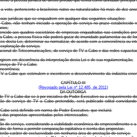
nte à pessoa jurídica de direito privado que tenha como atividade principal 
o a voto, pertencente a brasileiros natos ou naturalizados há mais de dez ano
ssoas jurídicas que se enquadrem em qualquer das seguintes situações:
a Cabo, não tenham iniciado a operação do serviço no prazo estabelecido 
anos;
rtencido aos quadros societários de empresas enquadradas nas condições previ
a Cabo, a pessoa física não poderá gozar de imunidade parlamentar ou de for
es desta Lei, determinar ou normatizar, de acordo com a conveniência ou int
exploração do serviço;
a Nacional de Telecomunicações, do serviço de TV a Cabo e das redes capacita
surgirem em decorrência da interpretação desta Lei e de sua regulamentação;
serviço de TV a Cabo;
ncorrência;
e TV a Cabo que estimulem e incentivem o desenvolvimento da indústria cin
CAPÍTULO III
(Revogado pela Lei nº 12.485, de 2011)
DA OUTORGA
de TV a Cabo dar-se-á por iniciativa do Poder Executivo ou a requerimento do
ção do serviço de TV a Cabo pretendido, será publicado edital convidand
 Cabo será definido em norma do Poder Executivo, que incluirá:
a das propostas apresentadas pelos interessados;
das;
tação do serviço, considerando a viabilidade econômica do empreendimento e a
dos de forma a permitir comparação eqüitativa e isenta das propostas.
terão caráter de exclusividade em nenhuma área de prestação do serviço.