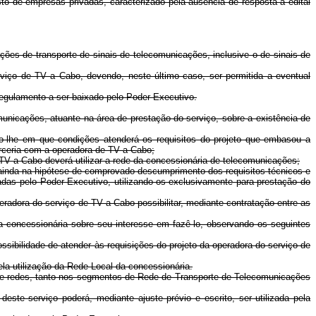
o de empresas privadas, caracterizado pela ausência de resposta a edital
ões de transporte de sinais de telecomunicações, inclusive o de sinais de
viço de TV a Cabo, devendo, neste último caso, ser permitida a eventual
regulamento a ser baixado pelo Poder Executivo.
unicações, atuante na área de prestação do serviço, sobre a existência de
o-lhe em que condições atenderá os requisitos do projeto que embasou a
arceria com a operadora de TV a Cabo;
 TV a Cabo deverá utilizar a rede da concessionária de telecomunicações;
 ainda na hipótese de comprovado descumprimento dos requisitos técnicos e
das pelo Poder Executivo, utilizando-os exclusivamente para prestação do
eradora do serviço de TV a Cabo possibilitar, mediante contratação entre as
 a concessionária sobre seu interesse em fazê-lo, observando os seguintes
ossibilidade de atender às requisições do projeto da operadora do serviço de
ela utilização da Rede Local da concessionária.
 de redes, tanto nos segmentos de Rede de Transporte de Telecomunicações
ste serviço poderá, mediante ajuste prévio e escrito, ser utilizada pela