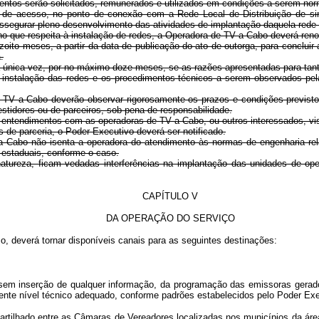
mentos serão solicitados, remunerados e utilizados em condições a serem no
 de acesso, no ponto de conexão com a Rede Local de Distribuição de si
ssegurar pleno desenvolvimento das atividades de implantação daquela rede 
 que respeita à instalação de redes, a Operadora de TV a Cabo deverá renov
ito meses, a partir da data de publicação do ato de outorga, para concluir a 
.
 única vez, por no máximo doze meses, se as razões apresentadas para tant
à instalação das redes e os procedimentos técnicos a serem observados pe
TV a Cabo deverão observar rigorosamente os prazos e condições previstos 
stidores ou de parceiros, sob pena de responsabilidade.
entendimentos com as operadoras de TV a Cabo, ou outros interessados, visa
 de parceria, o Poder Executivo deverá ser notificado.
a Cabo não isenta a operadora do atendimento às normas de engenharia re
 estaduais, conforme o caso.
natureza, ficam vedadas interferências na implantação das unidades de o
CAPÍTULO V
DA OPERAÇÃO DO SERVIÇO
o, deverá tornar disponíveis canais para as seguintes destinações:
nea, sem inserção de qualquer informação, da programação das emissoras ger
sente nível técnico adequado, conforme padrões estabelecidos pelo Poder Exe
partilhado entre as Câmaras de Vereadores localizadas nos municípios da áre