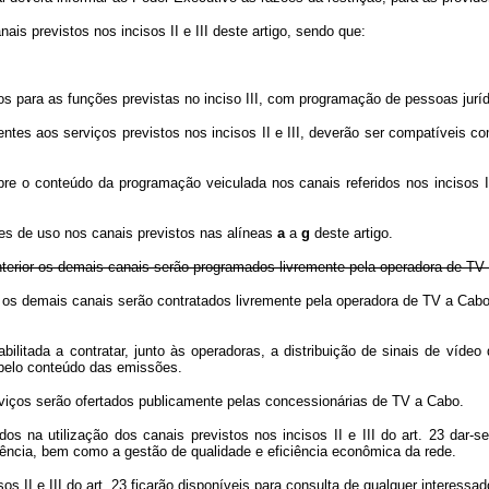
is previstos nos incisos II e III deste artigo, sendo que:
ados para as funções previstas no inciso III, com programação de pessoas jur
ntes aos serviços previstos nos incisos II e III, deverão ser compatíveis
 o conteúdo da programação veiculada nos canais referidos nos incisos I, II
ões de uso nos canais previstos nas alíneas
a
a
g
deste artigo.
go anterior os demais canais serão programados livremente pela operadora de TV
t. 23, os demais canais serão contratados livremente pela operadora de TV a 
habilitada a contratar, junto às operadoras, a distribuição de sinais de ví
e pelo conteúdo das emissões.
viços serão ofertados publicamente pelas concessionárias de TV a Cabo.
os na utilização dos canais previstos nos incisos II e III do art. 23 dar-s
rrência, bem como a gestão de qualidade e eficiência econômica da rede.
os II e III do art. 23 ficarão disponíveis para consulta de qualquer interessad