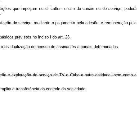
dições que impeçam ou dificultem o uso de canais ou do serviço, poderá
.
stação do serviço, mediante o pagamento pela adesão, e remuneração pela
sicos previstos no inciso I do art. 23.
 a individualização do acesso de assinantes a canais determinados.
ecução e exploração do serviço de TV a Cabo a outra entidade, bem como a
 implique transferência do controle da sociedade;