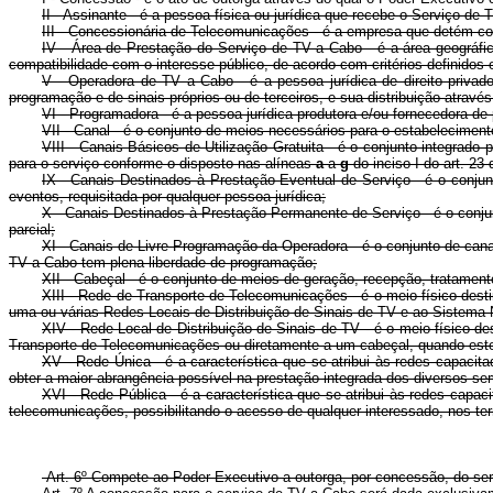
II - Assinante - é a pessoa física ou jurídica que recebe o Serviço de
III - Concessionária de Telecomunicações - é a empresa que detém c
IV - Área de Prestação do Serviço de TV a Cabo - é a área geográfi
compatibilidade com o interesse público, de acordo com critérios definido
V - Operadora de TV a Cabo - é a pessoa jurídica de direito priva
programação e de sinais próprios ou de terceiros, e sua distribuição atrav
VI - Programadora - é a pessoa jurídica produtora e/ou fornecedora d
VII - Canal - é o conjunto de meios necessários para o estabelecimento
VIII - Canais Básicos de Utilização Gratuita - é o conjunto integrado
para o serviço conforme o disposto nas alíneas
a
a
g
do inciso I do art. 23 
IX - Canais Destinados à Prestação Eventual de Serviço - é o conju
eventos, requisitada por qualquer pessoa jurídica;
X - Canais Destinados à Prestação Permanente de Serviço - é o conjun
parcial;
XI - Canais de Livre Programação da Operadora - é o conjunto de canai
TV a Cabo tem plena liberdade de programação;
XII - Cabeçal - é o conjunto de meios de geração, recepção, tratame
XIII - Rede de Transporte de Telecomunicações - é o meio físico desti
uma ou várias Redes Locais de Distribuição de Sinais de TV e ao Sistema
XIV - Rede Local de Distribuição de Sinais de TV - é o meio físico d
Transporte de Telecomunicações ou diretamente a um cabeçal, quando este 
XV - Rede Única - é a característica que se atribui às redes capacit
obter a maior abrangência possível na prestação integrada dos diversos se
XVI - Rede Pública - é a característica que se atribui às redes capac
telecomunicações, possibilitando o acesso de qualquer interessado, nos te
Art. 6º Compete ao Poder Executivo a outorga, por concessão, do ser