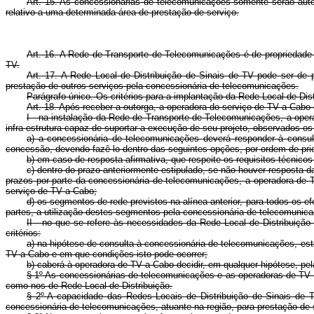
Art. 15. As concessionárias de telecomunicações somente serão auto
relativo a uma determinada área de prestação de serviço.
Art. 16. A Rede de Transporte de Telecomunicações é de propriedade 
TV.
Art. 17. A Rede Local de Distribuição de Sinais de TV pode ser de 
prestação de outros serviços pela concessionária de telecomunicações.
Parágrafo único. Os critérios para a implantação da Rede Local de Di
Art. 18. Após receber a outorga, a operadora do serviço de TV a Cabo
I - na instalação da Rede de Transporte de Telecomunicações, a oper
infra-estrutura capaz de suportar a execução de seu projeto, observados os 
a) a concessionária de telecomunicações deverá responder à consul
concessão, devendo fazê-lo dentro das seguintes opções, por ordem de prio
b) em caso de resposta afirmativa, que respeite os requisitos técnic
c) dentro do prazo anteriormente estipulado, se não houver resposta
prazos por parte da concessionária de telecomunicações, a operadora de 
serviço de TV a Cabo;
d) os segmentos de rede previstos na alínea anterior, para todos os e
partes, a utilização destes segmentos pela concessionária de telecomuni
II - no que se refere às necessidades da Rede Local de Distribuição
critérios:
a) na hipótese de consulta à concessionária de telecomunicações, esta 
TV a Cabo e em que condições isto pode ocorrer;
b) caberá à operadora de TV a Cabo decidir, em qualquer hipótese, pel
§ 1º As concessionárias de telecomunicações e as operadoras de TV 
como nos de Rede Local de Distribuição.
§ 2º A capacidade das Redes Locais de Distribuição de Sinais de TV
concessionária de telecomunicações, atuante na região, para prestação de