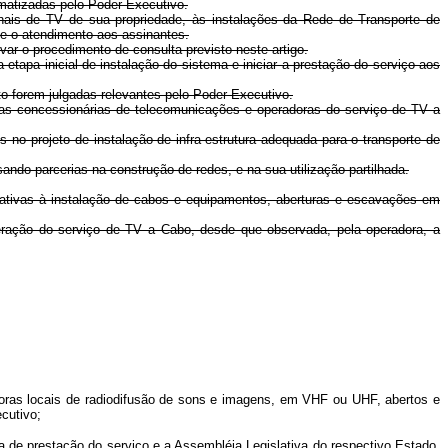
rmatizadas pelo Poder Executivo.
nais de TV de sua propriedade, às instalações da Rede de Transporte de
e o atendimento aos assinantes.
ar o procedimento de consulta previsto neste artigo.
etapa inicial de instalação do sistema e iniciar a prestação do serviço aos
o forem julgadas relevantes pelo Poder Executivo.
las concessionárias de telecomunicações e operadoras do serviço de TV a
no projeto de instalação de infra-estrutura adequada para o transporte de
ndo parcerias na construção de redes, e na sua utilização partilhada.
lativas à instalação de cabos e equipamentos, aberturas e escavações em
peração do serviço de TV a Cabo, desde que observada, pela operadora, a
adoras locais de radiodifusão de sons e imagens, em VHF ou UHF, abertos e
cutivo;
a de prestação do serviço e a Assembléia Legislativa do respectivo Estado,