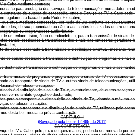
 TV a Cabo mediante contrato;
oncessão para prestação dos serviços de telecomunicações numa determinad
ca constante da outorga de concessão, onde o Serviço de TV a Cabo pode s
s em regulamento baixado pelo Poder Executivo;
do que atua mediante concessão, por meio de um conjunto de equipamentos
és de redes, de sua propriedade ou não, a assinantes localizados dentro de u
e programas ou programações audiovisuais;
 de um enlace físico, ótico ou radioelétrico, para a transmissão de sinais de
 pelos canais destinados à transmissão dos sinais das emissoras geradoras l
desta Lei;
nto de canais destinado à transmissão e distribuição eventual, mediante re
to de canais destinado à transmissão e distribuição de programas e sinais 
s destinado à transmissão e distribuição de programas e sinais a assinantes
nto, transmissão de programas e programações e sinais de TV necessários às
nado ao transporte de sinais de TV e outros sinais de telecomunicações, uti
 Nacional de Telecomunicações;
estinado à distribuição de sinais de TV e, eventualmente, de outros serviços
estiver no âmbito geográfico desta rede;
adas para o transporte e a distribuição de sinais de TV, visando a máxima c
rviços de telecomunicações;
itadas para o transporte e a distribuição de sinais de TV, utilizado pela op
rmos desta Lei, mediante prévia contratação.
CAPÍTULO II
(Revogado pela Lei nº 12.485, de 2011)
DA COMPETÊNCIA
viço de TV a Cabo, pelo prazo de quinze anos, podendo ser renovado por per