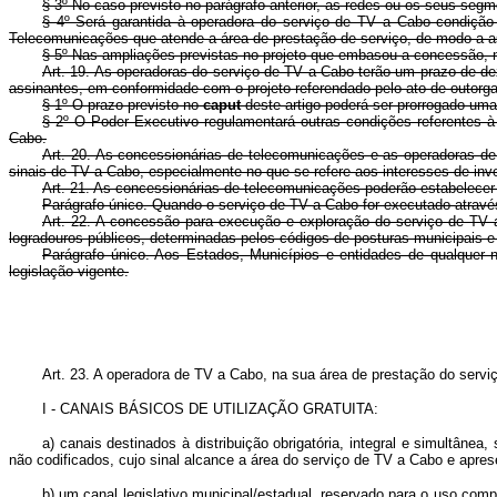
§ 3º No caso previsto no parágrafo anterior, as redes ou os seus seg
§ 4º Será garantida à operadora do serviço de TV a Cabo condição
Telecomunicações que atende a área de prestação de serviço, de modo a a
§ 5º Nas ampliações previstas no projeto que embasou a concessão, no
Art. 19. As operadoras do serviço de TV a Cabo terão um prazo de dezo
assinantes, em conformidade com o projeto referendado pelo ato de outorga
§ 1º O prazo previsto no
caput
deste artigo poderá ser prorrogado uma
§ 2º O Poder Executivo regulamentará outras condições referentes 
Cabo.
Art. 20. As concessionárias de telecomunicações e as operadoras de 
sinais de TV a Cabo, especialmente no que se refere aos interesses de inve
Art. 21. As concessionárias de telecomunicações poderão estabelecer 
Parágrafo único. Quando o serviço de TV a Cabo for executado através
Art. 22. A concessão para execução e exploração do serviço de TV 
logradouros públicos, determinadas pelos códigos de posturas municipais e
Parágrafo único. Aos Estados, Municípios e entidades de qualquer 
legislação vigente.
Art. 23. A operadora de TV a Cabo, na sua área de prestação do serviç
I - CANAIS BÁSICOS DE UTILIZAÇÃO GRATUITA:
a) canais destinados à distribuição obrigatória, integral e simultâ
não codificados, cujo sinal alcance a área do serviço de TV a Cabo e apre
b) um canal legislativo municipal/estadual, reservado para o uso com