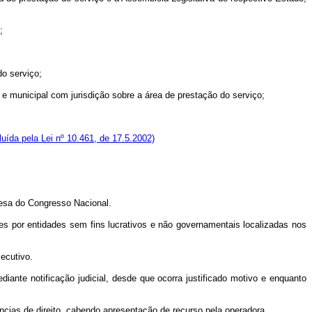
;
do serviço;
 e municipal com jurisdição sobre a área de prestação do serviço;
luída pela Lei nº 10.461, de 17.5.2002)
Mesa do Congresso Nacional.
res por entidades sem fins lucrativos e não governamentais localizadas nos
ecutivo.
ediante notificação judicial, desde que ocorra justificado motivo e enquanto
ências de direito, cabendo apresentação de recurso pela operadora.