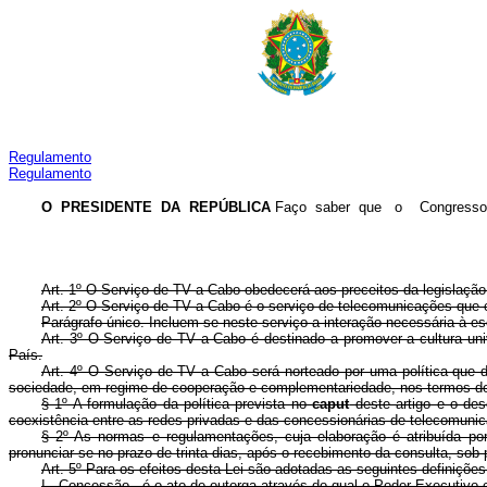
Regulamento
Regulamento
O PRESIDENTE DA REPÚBLICA
Faço saber que o Congresso Na
Art. 1º O Serviço de TV a Cabo obedecerá aos preceitos da legislaçã
Art. 2º O Serviço de TV a Cabo é o serviço de telecomunicações que co
Parágrafo único. Incluem-se neste serviço a interação necessária à e
Art. 3º O Serviço de TV a Cabo é destinado a promover a cultura univ
País.
Art. 4º O Serviço de TV a Cabo será norteado por uma política que 
sociedade, em regime de cooperação e complementariedade, nos termos de
§ 1º A formulação da política prevista no
caput
deste artigo e o des
coexistência entre as redes privadas e das concessionárias de telecomuni
§ 2º As normas e regulamentações, cuja elaboração é atribuída p
pronunciar-se no prazo de trinta dias, após o recebimento da consulta, sob
Art. 5º Para os efeitos desta Lei são adotadas as seguintes definições
I - Concessão - é o ato de outorga através do qual o Poder Executivo c