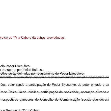
rviço de TV a Cabo e dá outras providências.
pelo Poder Executivo.
 transporte por meios físicos.
dições serão definidas por regulamento do Poder Executivo.
enimento, a pluralidade política e o desenvolvimento social e econômico do
es, valorizando a participação do Poder Executivo, do setor privado e da
ede Única, Rede Pública, participação da sociedade, operação privada e
s respectivos pareceres do Conselho de Comunicação Social, que deverá
rar o Serviço de TV a Cabo;