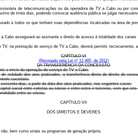
cessionária de telecomunicações ou da operadora de TV a Cabo ou por con
imo de trinta dias, podendo convocar audiência pública se julgar necessário
urado a todos os que tenham suas dependências localizadas na área de pre
a Cabo assegurará ao assinante o direito de acesso à totalidade dos canais bá
s de TV, na prestação do serviço de TV a Cabo, deverá permitir, tecnicamente,
CAPÍTULO VI
(Revogado pela Lei nº 12.485, de 2011)
DA TRANSFERÊNCIA DA CONCESSÃO
pós o início da operação do serviço de TV a Cabo.
de nulidade dos atos praticados, a transferência direta do direito de ex
trole societário.
sessenta dias, a partir da data dos atos praticados, nos seguintes casos:
pital social entre cotistas ou sócios e entre estes e terceiros, sem que isto
nalidade entre os sócios.
CAPÍTULO VII
DOS DIREITOS E DEVERES
 ou não, bem como sinais ou programas de geração própria;