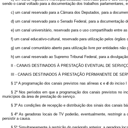
sendo o canal voltado para a documentação dos trabalhos parlamentares, 
c) um canal reservado para a Câmara dos Deputados, para a document
d) um canal reservado para o Senado Federal, para a documentação d
e) um canal universitário, reservado para o uso compartilhado entre a
f) um canal educativo-cultural, reservado para utilização pelos órgão
g) um canal comunitário aberto para utilização livre por entidades não
h) um canal reservado ao Supremo Tribunal Federal, para a divulgação 
II - CANAIS DESTINADOS À PRESTAÇÃO EVENTUAL DE SERVIÇO
III - CANAIS DESTINADOS À PRESTAÇÃO PERMANENTE DE SER
§ 1º A programação dos canais previstos nas alíneas
c
e
d
do inciso I
§ 2º Nos períodos em que a programação dos canais previstos no incis
municípios da área de prestação do serviço.
§ 3º As condições de recepção e distribuição dos sinais dos canais bá
§ 4º As geradoras locais de TV poderão, eventualmente, restringir a d
persistir a causa.
§ 5º Simultaneamente à restrição do parágrafo anterior, a geradora lo