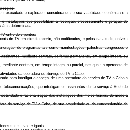
a região;
er executado e explorado, considerando-se sua viabilidade econômica e a
 e instalações que possibilitam a recepção, processamento e geração de
ma área determinada;
 TV entre dois pontos;
ocais de TV em circuito aberto, não codificados, e pelos canais disponíveis
muneração, de programas tais como manifestações, palestras, congressos e
a assinantes, mediante contrato, de forma permanente, em tempo integral ou
, mediante contrato, em tempo integral ou parcial, nos quais a operadora de
 atividades da operadora do Serviço de TV a Cabo;
lizado para interligar o cabeçal de uma operadora do serviço de TV a Cabo a
 de telecomunicações, que interligam os assinantes deste serviço à Rede de
onectividade e racionalização das instalações dos meios físicos, de modo a
eradora do serviço de TV a Cabo, de sua propriedade ou da concessionária de
íodos sucessivos e iguais.