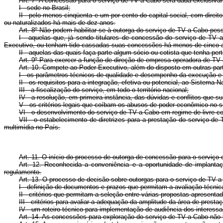
Art. 7º A concessão para o serviço de TV a Cabo será dada exclusivame
I - sede no Brasil;
II - pelo menos cinqüenta e um por cento do capital social, com direit
ou naturalizados há mais de dez anos.
Art. 8º Não podem habilitar-se à outorga do serviço de TV a Cabo pe
I - aquelas que, já sendo titulares de concessão do serviço de TV 
Executivo, ou tenham tido cassadas suas concessões há menos de cinco 
II - aquelas das quais faça parte algum sócio ou cotista que tenha pe
Art. 9º Para exercer a função de direção de empresa operadora de TV 
Art. 10. Compete ao Poder Executivo, além do disposto em outras part
I - os parâmetros técnicos de qualidade e desempenho da execução e 
II - os requisitos para a integração, efetiva ou potencial, ao Sistem
III - a fiscalização do serviço, em todo o território nacional;
IV - a resolução, em primeira instância, das dúvidas e conflitos que 
V - os critérios legais que coíbam os abusos de poder econômico no 
VI - o desenvolvimento do serviço de TV a Cabo em regime de livre co
VII - o estabelecimento de diretrizes para a prestação do serviço d
multimídia no País.
Art. 11. O início do processo de outorga de concessão para o serviço 
Art. 12. Reconhecida a conveniência e a oportunidade de implanta
regulamento.
Art. 13. O processo de decisão sobre outorgas para o serviço de TV a
I - definição de documentos e prazos que permitam a avaliação técnic
II - critérios que permitam a seleção entre várias propostas apresenta
III - critérios para avaliar a adequação da amplitude da área de pres
IV - um roteiro técnico para implementação de audiência dos interessa
Art. 14. As concessões para exploração do serviço de TV a Cabo não 