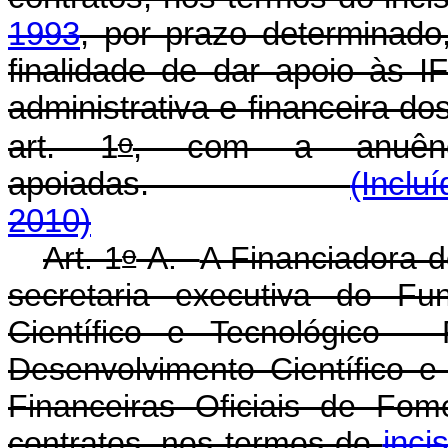
1993
, por prazo determinad
finalidade de dar apoio às I
administrativa e financeira d
o
art. 1
, com a anuênci
apoiadas.
(Inclu
2010)
o
Art. 1
-A.
A Financiadora d
secretaria executiva do Fu
Científico e Tecnológico 
Desenvolvimento Científico 
Financeiras Oficiais de Fom
contratos, nos termos do
inci