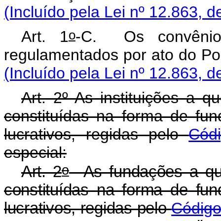
(Incluído pela Lei nº 12.863, d
o
Art. 1
-C. Os convênio
regulamentados por ato
(Incluído pela Lei nº 12.863, d
Art. 2º As instituições a q
constituídas na forma de fun
lucrativos, regidas pelo
Códi
especial:
o
Art. 2
As fundações a que
constituídas na forma de fun
lucrativos, regidas pelo
Código 