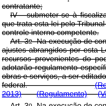
contratante;
IV - submeter-se à fiscali
que trata esta lei pelo Tribun
controle interno competente.
o
Art. 3
Na execução de conv
ajustes abrangidos por esta L
recursos provenientes do po
adotarão regulamento específ
obras e serviços, a ser editad
federal.
(R
2013)
(Regulamento)
(V
o
Art. 3
Na execução de conv