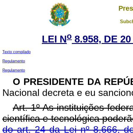
Pres
Subch
o
LEI N
8.958, DE 2
Texto compilado
Regulamento
Regulamento
O PRESIDENTE DA REPÚ
Nacional decreta e eu sanciono
Art. 1º As instituições fede
científica e tecnológica poder
do art. 24 da Lei nº 8.666, 