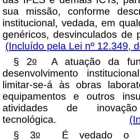
sua missão, conforme descr
institucional, vedada, em qua
genéricos, desvinculad
(Incluído pela Lei nº 12.349, 
o
§ 2
A atuação da fund
desenvolvimento institucion
limitar-se-á às obras labora
equipamentos e outros insu
atividades de inovaç
tecnológica.
(I
o
§ 3
É vedado o enq