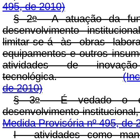
495, de 2010)
o
§ 2
A atuação da fund
desenvolvimento institucion
limitar-se-á às obras labor
equipamentos e outros insum
atividades de inovaç
tecnológica.
(In
de 2010)
o
§ 3
É vedado o enqu
desenvolvimento ins
Medida Provisória nº 495, de 
I - atividades como manut