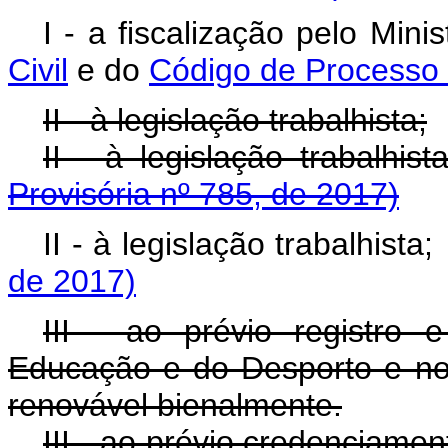
I - a fiscalização pelo Min
Civil
e do
Código de Processo C
II - à legislação trabalhista;
II - à legislação trabalh
Provisória nº 785, de 2017)
II - à legislação trabalhist
de 2017)
III - ao prévio registro 
Educação e do Desporto e no 
renovável bienalmente.
III - ao prévio credenciame