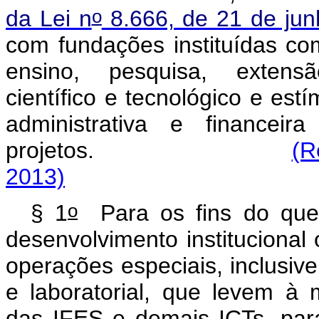
o
da Lei n
8.666, de 21 de ju
com fundações instituídas com
ensino, pesquisa, extensão
científico e tecnológico e est
administrativa e financei
projetos.
(R
2013)
o
§ 1
Para os fins do que 
desenvolvimento institucional 
operações especiais, inclusive 
e laboratorial, que levem à
das IFES e demais ICTs, para