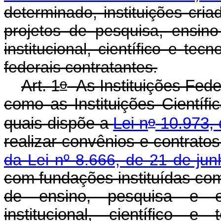
determinado, instituições cri
projetos de pesquisa, ensin
institucional, científico e tec
federais contratantes.
o
Art. 1
As Instituições Fede
como as Instituições Científi
o
quais dispõe a
Lei n
10.973, 
realizar convênios e contrato
da Lei nº 8.666, de 21 de ju
com fundações instituídas com 
de ensino, pesquisa e e
institucional, científico e