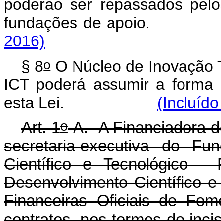
poderão ser repassados pelo
fundações de apo
2016)
o
§ 8
O Núcleo de Inovação T
ICT poderá assumir a forma 
esta Lei.
(Incluído
o
Art. 1
-A.
A Financiadora d
secretaria-executiva do Fu
Científico e Tecnológico 
Desenvolvimento Científico 
Financeiras Oficiais de Fom
contratos, nos termos do inc