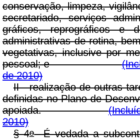
conservação, limpeza, vigilân
secretariado, serviços admin
gráficos, reprográficos e 
administrativas de rotina, b
vegetativas, inclusive por 
pessoal; e
(In
de 2010)
II - realização de outras t
definidas no Plano de Desenvol
apoiada.
(Inclu
2010)
o
§ 4
É vedada a subcontra