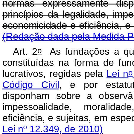
normas expressamente dis
princípios da legalidade, impe
economicidade e eficiên
(Redação dada pela Medida Pr
o
Art. 2
As fundações a que 
constituídas na forma de fun
o
lucrativos, regidas pela
Lei n
Código Civil
, e por estatu
disponham sobre a observân
impessoalidade, moralidad
eficiência, e sujeitas,
Lei nº 12.349, de 2010)