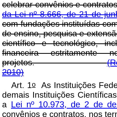
celebrar convênios e contrato
da Lei nº 8.666, de 21 de ju
com fundações instituídas com 
de ensino, pesquisa e extensão
científico e tecnológico, in
financeira estritamente
projetos.
(R
2010)
o
Art. 1
As Instituições Fede
demais Instituições Científica
a
Lei nº 10.973, de 2 de d
convênios e contratos, nos te