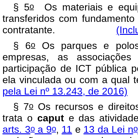
o
§ 5
Os materiais e equip
transferidos com fundamento
contratante.
(Incl
o
§ 6
Os parques e polos 
empresas, as associaçõe
participação de ICT pública p
ela vinculada ou com a
pela Lei nº 13.243, de 2016)
o
§ 7
Os recursos e direito
trata o
caput
e das atividade
o
o
o
arts. 3
a 9
,
11
e
13 da Lei n