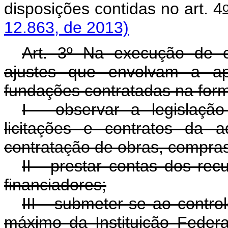
disposições contidas no art. 4
12.863, de 2013)
Art. 3º Na execução de c
ajustes que envolvam a apl
fundações contratadas na form
I - observar a legislação
licitações e contratos da a
contratação de obras, compras
II - prestar contas dos rec
financiadores;
III - submeter-se ao contro
máximo da Instituição Federa