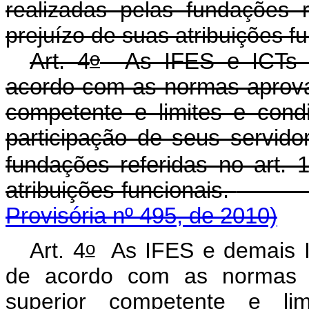
realizadas pelas fundações r
prejuízo de suas atribuições fu
o
Art. 4
As IFES e ICTs co
acordo com as normas aprova
competente e limites e cond
participação de seus servido
fundações referidas no art. 
atribuições funcionais.
Provisória nº 495, de 2010)
o
Art. 4
As IFES e demais IC
de acordo com as normas a
superior competente e li