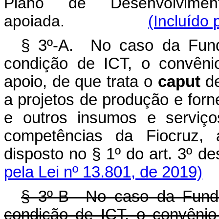
Plano de Desenvolvimento
apoiada.
(Incluído 
§ 3º-A. No caso da Fund
condição de ICT, o convêni
apoio, de que trata o
caput
de
a projetos de produção e for
e outros insumos e serviç
competências da Fiocruz, 
disposto no § 1º do ar
pela Lei nº 13.801, de 2019)
§ 3º-B No caso da Funda
condição de ICT, o convêni