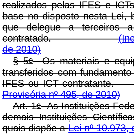
realizados pelas IFES e IC
base no disposto nesta Lei,
que delegue a terceiros 
contratado.
(In
de 2010)
o
§ 5
Os materiais e equip
transferidos com fundamento
IFES ou ICT cont
Provisória nº 495, de 2010)
o
Art. 1
As Instituições Fede
demais Instituições Científi
quais dispõe a
Lei nº 10.973,