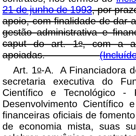
21 de junho de 1993
, por pra
apoio, com finalidade de dar a
gestão administrativa e fina
o
caput
do art. 1
, com a an
apoiadas.
(Incluíd
o
Art. 1
-A. A Financiadora d
secretaria executiva do Fu
Científico e Tecnológico 
Desenvolvimento Científico 
financeiras oficiais de fomen
de economia mista, suas sub