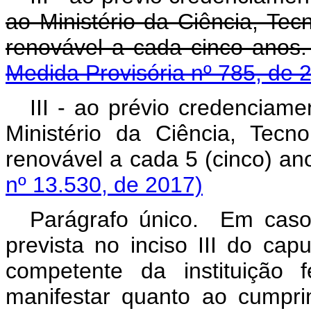
ao Ministério da Ciência, Te
renovável a cada c
Medida Provisória nº 785, de 
III - ao prévio credenciam
Ministério da Ciência, Tecn
renovável a cada 5 (ci
nº 13.530, de 2017)
Parágrafo único. Em caso
prevista no inciso III do
capu
competente da instituição 
manifestar quanto ao cumpr