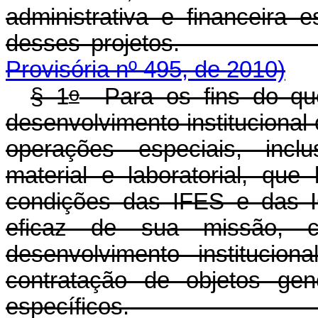
administrativa e financeira 
desses projet
Provisória nº 495, de 2010)
o
§ 1
Para os fins do que
desenvolvimento institucional 
operações especiais, inclu
material e laboratorial, qu
condições das IFES e das I
eficaz de sua missão, c
desenvolvimento institucio
contratação de objetos gen
específicos