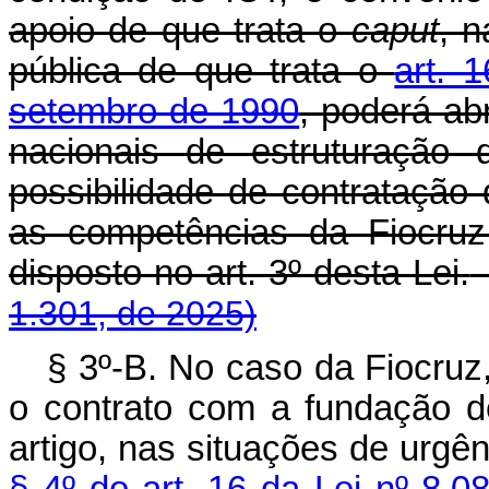
apoio de que trata o
caput
, 
pública de que trata o
art. 
setembro de 1990
, poderá ab
nacionais de estruturação 
possibilidade de contratação
as competências da Fiocruz
disposto no art. 3º desta Lei.
1.301, de 2025)
§ 3º-B. No caso da Fiocruz
o contrato com a fundação d
artigo, nas situações de urgê