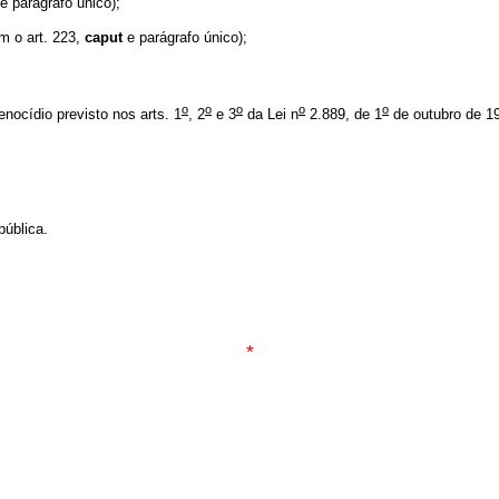
e parágrafo único);
m o art. 223,
caput
e parágrafo único);
o
o
o
o
o
nocídio previsto nos arts. 1
, 2
e 3
da Lei n
2.889, de 1
de outubro de 1
ública.
*