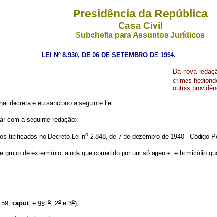
Presidência da República
Casa Civil
Subchefia para Assuntos Jurídicos
LEI Nº 8.930, DE 06 DE SETEMBRO DE 1994.
Dá nova redaçã
crimes hediondo
outras providên
al decreta e eu sanciono a seguinte Lei:
rar com a seguinte redação:
o
s tipificados no Decreto-Lei n
2.848, de 7 de dezembro de 1940 - Código P
 de grupo de extermínio, ainda que cometido por um só agente, e homicídio qual
o
o
o
 159,
caput
, e §§ l
, 2
e 3
);