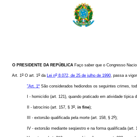
O PRESIDENTE DA REPÚBLICA
Faço saber que o Congresso Nacion
o
o
o
Art. 1
O art. 1
da
Lei n
8.072, de 25 de julho de 1990
, passa a vigo
"Art. 1º
São considerados hediondos os seguintes crimes, todo
I - homicídio (art. 121), quando praticado em atividade típica
o
II - latrocínio (art. 157, § 3
,
in fine
);
o
III - extorsão qualificada pela morte (art. 158, § 2
);
IV - extorsão mediante seqüestro e na forma qualificada (art.