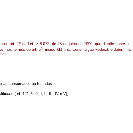
o
o
o ao art. 1
da Lei n
8.072, de 25 de julho de 1990, que dispõe sobre os
o
s, nos termos do art. 5
, inciso XLIII, da Constituição Federal, e determina
cias.
enal, consumados ou tentados:
o
ificado (art. 121, § 2
, I, II, III, IV e V);