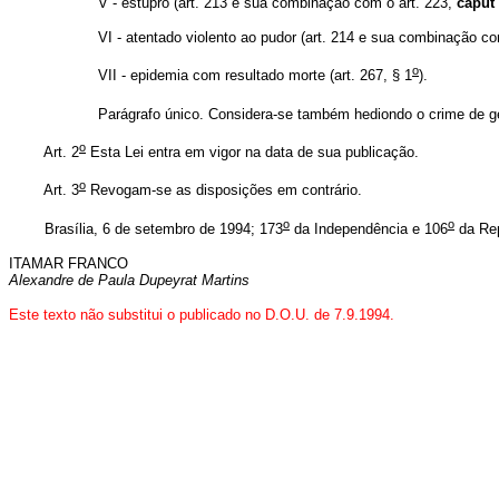
V - estupro (art. 213 e sua combinação com o art. 223,
caput
VI - atentado violento ao pudor (art. 214 e sua combinação co
o
VII - epidemia com resultado morte (art. 267, § 1
).
Parágrafo único. Considera-se também hediondo o crime de ge
o
Art. 2
Esta Lei entra em vigor na data de sua publicação.
o
Art. 3
Revogam-se as disposições em contrário.
o
o
Brasília, 6 de setembro de 1994; 173
da Independência e 106
da Rep
ITAMAR FRANCO
Alexandre de Paula Dupeyrat Martins
Este texto não substitui o publicado no D.O.U. de 7.9.1994.