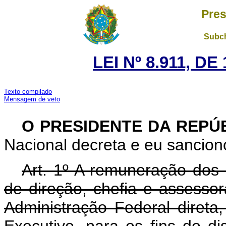
Pres
Subch
LEI Nº 8.911, D
Texto compilado
Mensagem de veto
O PRESIDENTE DA REPÚ
Nacional decreta e eu sanciono
Art. 1º A remuneração dos
de direção, chefia e assesso
Administração Federal direta