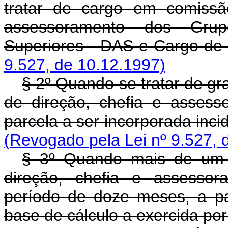
tratar de cargo em comissã
assessoramento dos Grup
Superiores - DAS e Cargo de 
9.527, de 10.12.1997)
§ 2º Quando se tratar de gr
de direção, chefia e asses
parcela a ser incorporada inci
(Revogado pela Lei nº 9.527, 
§ 3º Quando mais de um 
direção, chefia e assessor
período de doze meses, a pa
base de cálculo a exercida po