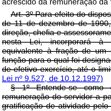
acrescido da remuneração da f
Art. 3º Para efeito do dispos
de 11 de dezembro de 1990, 
direção, chefia e assessorame
nesta Lei, incorporará à
equivalente à fração de um 
função para o qual foi desig
de efetivo exercício, até o lim
Lei nº 9.527, de 10.12.1997)
§ 1º Entende-se como gr
remuneração do servidor a pa
gratificação de atividade pe