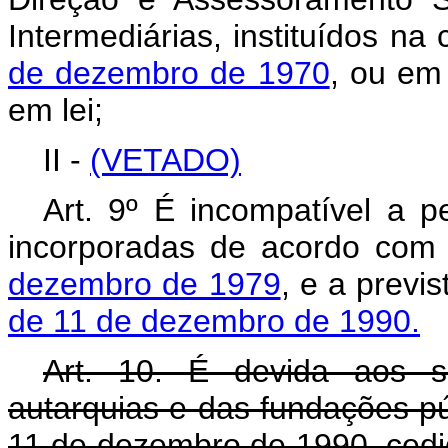
Intermediárias, instituídos n
de dezembro de 1970
, ou em
em lei;
II -
(VETADO)
Art. 9º É incompatível a 
incorporadas de acordo co
dezembro de 1979
, e a previ
de 11 de dezembro de 1990.
Art. 10. É devida aos s
autarquias e das fundações púb
11 de dezembro de 1990, cedid