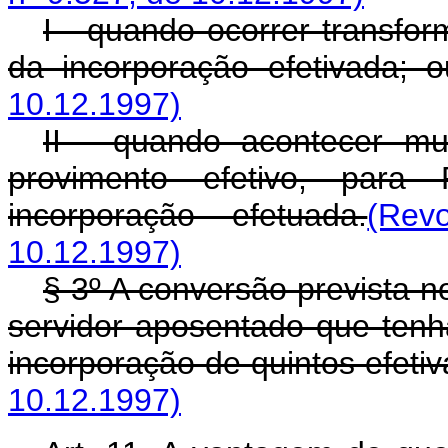
I - quando ocorrer transfor
da incorporação efetivada; o
10.12.1997)
II - quando acontecer mu
provimento efetivo, para 
incorporação efetuada.
(Rev
10.12.1997)
§ 3º A conversão prevista n
servidor aposentado que tenh
incorporação de quintos efetiv
10.12.1997)