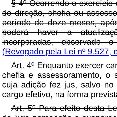
§ 4º Ocorrendo o exercício
de direção, chefia ou assess
período de doze meses, após
poderá haver a atualizaç
incorporadas, observado o 
(Revogado pela Lei nº 9.527, 
Art. 4º Enquanto exercer ca
chefia e assessoramento, o 
cuja adição fez jus, salvo n
cargo efetivo, na forma prevista
Art. 5º Para efeito desta L