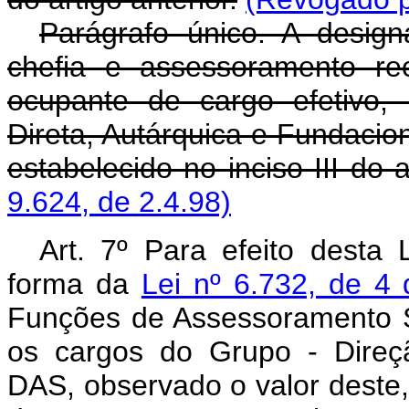
Parágrafo único. A desig
chefia e assessoramento rec
ocupante de cargo efetivo, 
Direta, Autárquica e Fundacion
estabelecido no inciso III do a
9.624, de 2.4.98)
Art. 7º Para efeito desta 
forma da
Lei nº 6.732, de 4
Funções de Assessoramento S
os cargos do Grupo - Direç
DAS, observado o valor deste,