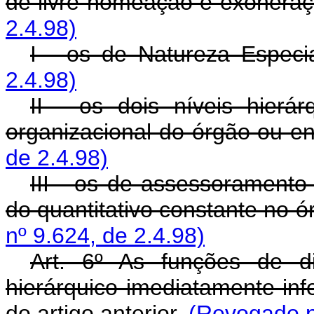
de livre nomeação e exoneraç
2.4.98)
I - os de Natureza Especia
2.4.98)
II - os dois níveis hierá
organizacional do órgão ou en
de 2.4.98)
III - os de assessoramento 
do quantitativo constante no ó
nº 9.624, de 2.4.98)
Art. 6º As funções de d
hierárquico imediatamente infer
do artigo anterior.
(Revogado pe