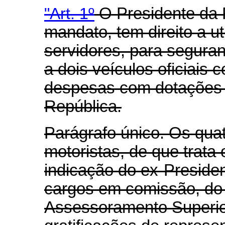
"Art. 1º
O Presidente da 
mandato, tem direito a ut
servidores, para segura
a dois veículos oficiais
despesas com dotações p
República.
Parágrafo único. Os qua
motoristas, de que trata
indicação do ex-Preside
cargos em comissão, do
Assessoramento Superior