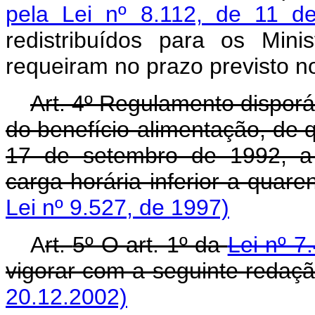
pela Lei nº 8.112, de 11 
redistribuídos para os Mini
requeiram no prazo previsto 
Art.
4º Regulamento disporá
do benefício-alimentação, de qu
17 de setembro de 1992, a 
carga horária inferior a quar
Lei nº 9.527, de 1997)
A
rt.
5º O art. 1º da
Lei nº 7
vigorar com a seguinte redaçã
20.12.2002)