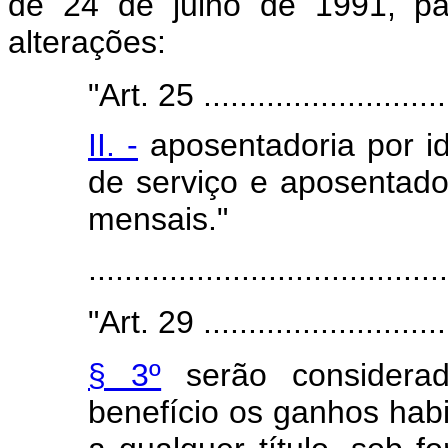
de 24 de julho de 1991, pa
alterações:
"Art. 25 .............................
II. -
aposentadoria por i
de serviço e aposentador
mensais."
........................................
"Art. 29 .............................
§ 3º
serão considerad
benefício os ganhos hab