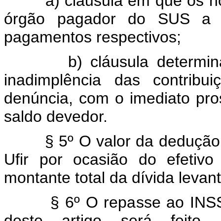
a) cláusula em que os hosp
órgão pagador do SUS a a
pagamentos respectivos;
b) cláusula determinando
inadimplência das contrib
denúncia, com o imediato pr
saldo devedor.
§ 5º O valor da dedução pr
Ufir por ocasião do efetiv
montante total da dívida levan
§ 6º O repasse ao INSS pre
deste artigo será feit