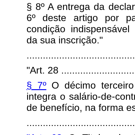
§ 8º A entrega da decla
6º deste artigo por p
condição indispensável
da sua inscrição."
........................................
"Art. 28 ............................
§ 7º
O décimo terceiro s
integra o salário-de-cont
de benefício, na forma e
.......................................