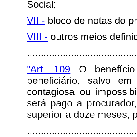
Social;
VII -
bloco de notas do pr
VIII -
outros meios defini
........................................
"Art. 109
O benefício
beneficiário, salvo e
contagiosa ou impossib
será pago a procurador
superior a doze meses, 
.......................................