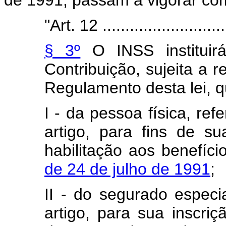
de 1991, passam a vigorar com
"Art. 12 .............................
§ 3º
O INSS instituirá
Contribuição, sujeita a 
Regulamento desta lei, q
I - da pessoa física, ref
artigo, para fins de s
habilitação aos benefíc
de 24 de julho de 1991
;
II - do segurado especia
artigo, para sua inscri