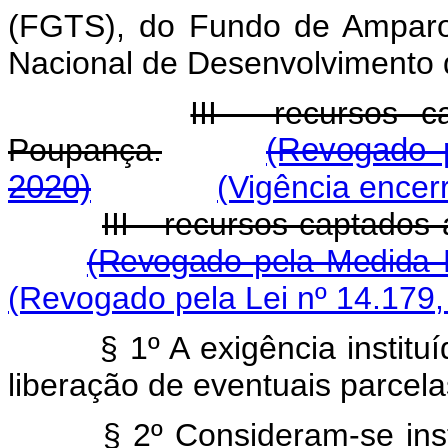
(FGTS), do Fundo de Amparo
Nacional de Desenvolvimento
III - recursos 
Poupança.
(Revogado p
2020)
(Vigência encer
III - recursos captado
(Revogado pela Medida P
(Revogado pela Lei nº 14.179,
§ 1º A exigência institu
liberação de eventuais parcela
§ 2º Consideram-se inst