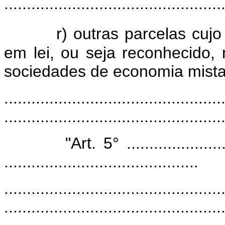
................................................
r) outras parcelas cujo
em lei, ou seja reconhecido,
sociedades de economia mista,
................................................
................................................
"Art. 5° ...............................
...........................................
................................................
................................................