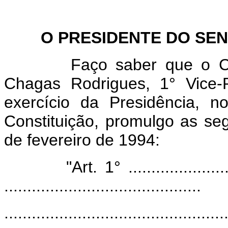
O PRESIDENTE DO SENA
Faço saber que o Congr
Chagas Rodrigues, 1° Vice-
exercício da Presidência, 
Constituição, promulgo as seg
de fevereiro de 1994:
"Art. 1° ...............................
...........................................
................................................