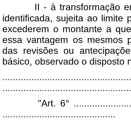
II - à transformação
identificada, sujeita ao limite
excederem o montante a que s
essa vantagem os mesmos pe
das revisões ou antecipaçõe
básico, observado o disposto no
................................................
................................................
"Art. 6° ...............................
...........................................
................................................