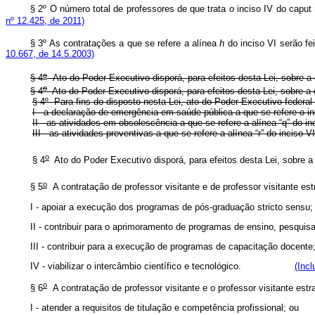
§ 2º O número total de professores de que trata o inciso IV do c
nº 12.425, de 2011)
§ 3º As contratações a que se refere a alínea
h
do inciso VI serão 
10.667, de 14.5.2003)
o
§ 4
Ato do Poder Executivo disporá, para efeitos desta Lei, sob
o
§ 4
Ato do Poder Executivo disporá, para efeitos desta Lei, sob
§ 4º Para fins do disposto nesta Lei, ato do Poder Executivo federal
I - a declaração de emergência em saúde pública a que se refere o in
II - as atividades em obsolescência a que se refere a alínea “q” do i
III - as atividades preventivas a que se refere a alínea “r” do inciso V
o
§ 4
Ato do Poder Executivo disporá, para efeitos desta Lei, so
o
§ 5
A contratação de professor visitante e de professor visitante es
I - apoiar a execução dos programas de pós-graduação
stricto sensu
II - contribuir para o aprimoramento de programas de ensi
III - contribuir para a execução de programas de capacitaç
IV - viabilizar o intercâmbio científico e tecnológico.
(Incl
o
§ 6
A contratação de professor visitante e o professor visitante estr
I - atender a requisitos de titulação e competência profissi