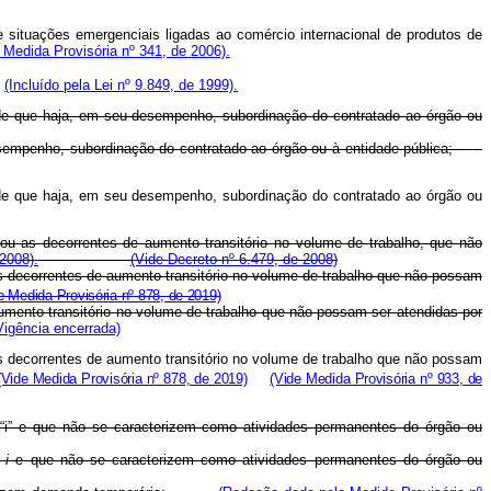
de situações emergenciais ligadas ao comércio internacional de produtos de
 Medida Provisória nº 341, de 2006).
.
(Incluído pela Lei nº 9.849, de 1999).
sde que haja, em seu desempenho, subordinação do contratado ao órgão ou
esempenho, subordinação do contratado ao órgão ou à entidade pública;
sde que haja, em seu desempenho, subordinação do contratado ao órgão ou
 ou as decorrentes de aumento transitório no volume de trabalho, que não
 2008).
(Vide Decreto nº 6.479, de 2008)
as decorrentes de aumento transitório no volume de trabalho que não possam
e Medida Provisória nº 878, de 2019)
aumento transitório no volume de trabalho que não possam ser atendidas por
Vigência encerrada)
as decorrentes de aumento transitório no volume de trabalho que não possam
(Vide Medida Provisória nº 878, de 2019)
(Vide Medida Provisória nº 933, de
a “i” e que não se caracterizem como atividades permanentes do órgão ou
a
i
e que não se caracterizem como atividades permanentes do órgão ou