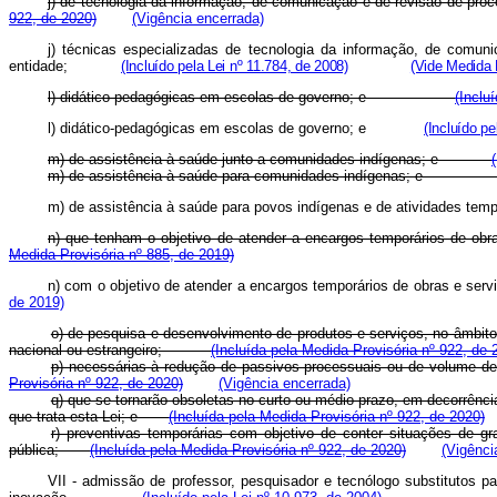
j) de tecnologia da informação, de comunicação e de revisão de proc
922, de 2020)
(Vigência encerrada)
j) técnicas especializadas de tecnologia da informação, de comun
entidade;
(Incluído pela Lei nº 11.784, de 2008)
(Vide Medida 
l) didático-pedagógicas em escolas de governo; e
(Inclu
l) didático-pedagógicas em escolas de governo; e
(Incluído pe
m) de assistência à saúde junto a comunidades indígenas; e
m) de assistência à saúde para comunidades indígenas;
m) de assistência à saúde para povos indígenas e de atividades te
n) que tenham o objetivo de atender a encargos temporários de 
Medida Provisória nº 885, de 2019)
n) com o objetivo de atender a encargos temporários de obras e s
de 2019)
o) de pesquisa e desenvolvimento de produtos e serviços, no âmbito
nacional ou estrangeiro;
(Incluída pela Medida Provisória nº 922, de 
p) necessárias à redução de passivos processuais ou de volume de
Provisória nº 922, de 2020)
(Vigência encerrada)
q) que se tornarão obsoletas no curto ou médio prazo, em decorrênci
que trata esta Lei; e
(Incluída pela Medida Provisória nº 922, de 2020)
r) preventivas temporárias com objetivo de conter situações de 
pública;
(Incluída pela Medida Provisória nº 922, de 2020)
(Vigênci
VII - admissão de professor, pesquisador e tecnólogo substitutos par