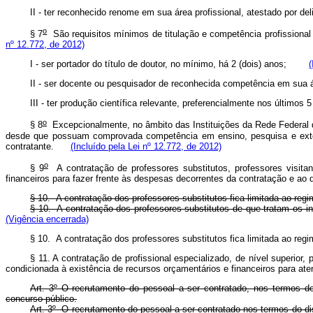
II - ter reconhecido renome em sua área profissional, atestado 
o
§ 7
São requisitos mínimos de titulação e competência profissional p
nº 12.772, de 2012)
I - ser portador do título de doutor, no mínimo, há 2 (dois) anos;
(
II - ser docente ou pesquisador de reconhecida competência em sua á
III - ter produção científica relevante, preferencialmente nos últ
o
§ 8
Excepcionalmente, no âmbito das Instituições da Rede Federal de 
desde que possuam comprovada competência em ensino, pesquisa e extensã
contratante.
(Incluído pela Lei nº 12.772, de 2012)
o
§ 9
A contratação de professores substitutos, professores visitant
financeiros para fazer frente às despesas decorrentes da contratação e
§ 10. A contratação dos professores substitutos fica limitada ao r
§ 10. A contratação dos professores substitutos de que tratam os i
(Vigência encerrada)
§ 10. A contratação dos professores substitutos fica limitada ao r
§ 11. A contratação de profissional especializado, de nível superior
condicionada à existência de recursos orçamentários e financeiros para at
Art. 3º O recrutamento do pessoal a ser contratado, nos termos dest
concurso público.
Art. 3º O recrutamento do pessoal a ser contratado nos termos do di