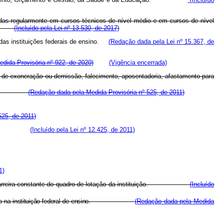
ladas regularmente em cursos técnicos de nível médio e em cursos de nível
ação.
(Incluído pela Lei nº 13.530, de 2017)
as instituições federais de ensino.
(Redação dada pela Lei nº 15.367, de
Medida Provisória nº 922, de 2020)
(Vigência encerrada)
ente de exoneração ou demissão, falecimento, aposentadoria, afastamento para
razão de:
(Redação dada pela Medida Provisória nº 525, de 2011)
525, de 2011)
 razão de:
(Incluído pela Lei nº 12.425, de 2011)
1)
reira constante do quadro de lotação da instituição.
(Incluído
 exercício na instituição federal de ensino.
(Redação dada pela Medida