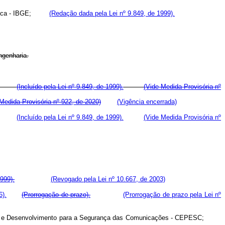
tatística - IBGE;
(Redação dada pela Lei nº 9.849, de 1999).
ngenharia.
haria;
(Incluído pela Lei nº 9.849, de 1999).
(Vide Medida Provisória nº
Medida Provisória nº 922, de 2020)
(Vigência encerrada)
haria;
(Incluído pela Lei nº 9.849, de 1999).
(Vide Medida Provisória nº
1999).
(Revogado pela Lei nº 10.667, de 2003)
6).
(Prorrogação de prazo).
(Prorrogação de prazo pela Lei nº
esquisa e Desenvolvimento para a Segurança das Comunicações - CEPESC;