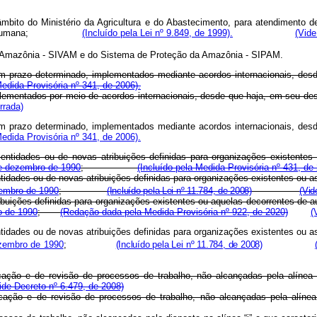
 âmbito do Ministério da Agricultura e do Abastecimento, para atendimento 
egetal ou humana;
(Incluído pela Lei nº 9.849, de 1999).
(Vide
cia da Amazônia - SIVAM e do Sistema de Proteção da Amazônia - SIPAM
com prazo determinado, implementados mediante acordos internacionais, de
edida Provisória nº 341, de 2006).
plementados por meio de acordos internacionais, desde que haja, em seu d
rrada)
com prazo determinado, implementados mediante acordos internacionais, de
edida Provisória nº 341, de 2006).
 entidades ou de novas atribuições definidas para organizações existentes
 de dezembro de 1990
;
(Incluído pela Medida Provisória nº 431, de
tidades ou de novas atribuições definidas para organizações existentes ou 
zembro de 1990
;
(Incluído pela Lei nº 11.784, de 2008)
(Vid
ibuições definidas para organizações existentes ou aquelas decorrentes de 
o de 1990
;
(Redação dada pela Medida Provisória nº 922, de 2020)
(
tidades ou de novas atribuições definidas para organizações existentes ou 
zembro de 1990
;
(Incluído pela Lei nº 11.784, de 2008)
icação e de revisão de processos de trabalho, não alcançadas pela alíne
ide Decreto nº 6.479, de 2008)
icação e de revisão de processos de trabalho, não alcançadas pela alíne