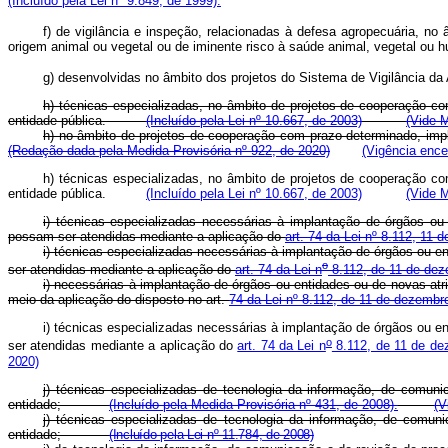
(Incluído pela Lei nº 9.849, de 1999).
f) de vigilância e inspeção, relacionadas à defesa agropecuária, no
origem animal ou vegetal ou de iminente risco à saúde animal, v
g) desenvolvidas no âmbito dos projetos do Sistema de Vigilân
h) técnicas especializadas, no âmbito de projetos de cooperação 
entidade pública.
(Incluído pela Lei nº 10.667, de 2003)
(Vide M
h) no âmbito de projetos de cooperação com prazo determinado, im
(Redação dada pela Medida Provisória nº 922, de 2020)
(Vigência ence
h) técnicas especializadas, no âmbito de projetos de cooperação 
entidade pública.
(Incluído pela Lei nº 10.667, de 2003)
(Vide M
i) técnicas especializadas necessárias à implantação de órgãos ou
possam ser atendidas mediante a aplicação do
art. 74 da Lei nº 8.112, 11
i)
técnicas especializadas necessárias à implantação de órgãos ou en
o
ser atendidas mediante a aplicação do
art. 74 da Lei n
8.112, de 11 de de
i) necessárias à implantação de órgãos ou entidades ou de novas atr
meio da aplicação do disposto no art.
74 da Lei nº 8.112, de 11 de dezembr
i)
técnicas especializadas necessárias à implantação de órgãos ou en
o
ser atendidas mediante a aplicação do
art. 74 da Lei n
8.112, de 11 de de
2020)
j) técnicas especializadas de tecnologia da informação, de comun
entidade;
(Incluído pela Medida Provisória nº 431, de 2008).
(V
j) técnicas especializadas de tecnologia da informação, de comun
entidade;
(Incluído pela Lei nº 11.784, de 2008)