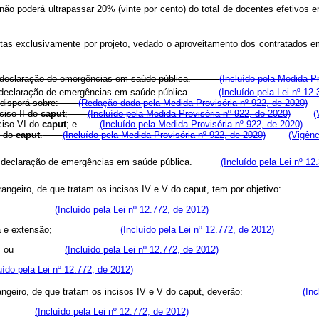
aput não poderá ultrapassar 20% (vinte por cento) do total de docentes 
feitas exclusivamente por projeto, vedado o aproveitamento dos contr
re a declaração de emergências em saúde pública.
(Incluído pela Medida Pr
re a declaração de emergências em saúde pública.
(Incluído pela Lei nº 12
 disporá sobre:
(Redação dada pela Medida Provisória nº 922, de 2020)
ciso II do
caput
;
(Incluído pela Medida Provisória nº 922, de 2020)
(
nciso VI do
caput
; e
(Incluído pela Medida Provisória nº 922, de 2020)
I do
caput
.
(Incluído pela Medida Provisória nº 922, de 2020)
(Vigênc
bre a declaração de emergências em saúde pública.
(Incluído pela Lei nº 12
trangeiro, de que tratam os incisos IV e V do
caput
, tem por objeti
;
(Incluído pela Lei nº 12.772, de 2012)
no, pesquisa e extensão;
(Incluído pela Lei nº 12.772, de 2012)
ão docente; ou
(Incluído pela Lei nº 12.772, de 2012)
uído pela Lei nº 12.772, de 2012)
angeiro, de que tratam os incisos IV e V do
caput
, deverão:
(Inc
onal; ou
(Incluído pela Lei nº 12.772, de 2012)