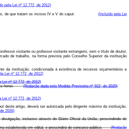
ído pela Lei nº 12.772, de 2012)
ro, de que tratam os incisos IV e V do
caput
:
(Incluído pela Lei
essor visitante ou professor visitante estrangeiro, sem o título de doutor,
do de trabalho, na forma prevista pelo Conselho Superior da instituição
nte da instituição, condicionada à existência de recursos orçamentários e
ela Lei nº 12.772, de 2012)
a Lei nº 12.772, de 2012)
ta horas.
(Redação dada pela Medida Provisória nº 922, de 2020)
a Lei nº 12.772, de 2012)
put
deste artigo, deverá ser autorizada pelo dirigente máximo da instituição,
 de 2026)
divulgação, inclusive através do Diário Oficial da União, prescindindo de
 forma estabelecida em edital, e prescindirá de concurso público.
(Redação