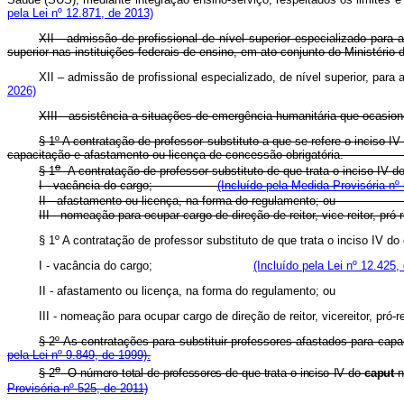
pela Lei nº 12.871, de 2013)
XII - admissão de profissional de nível superior especializado par
superior nas instituições federais de ensino, em ato conjunto do Minis
XII – admissão de profissional especializado, de nível superior, para
2026)
XIII - assistência a situações de emergência humanitária que ocasio
§ 1º A contratação de professor substituto a que se refere o inciso I
capacitação e afastamento ou licença de concessão obrigatória.
o
§ 1
A contratação de professor substituto de que trata o inciso IV d
I - vacância do cargo;
(Incluído pela Medida Provisória nº
II - afastamento ou licença, na forma do regulamento
III - nomeação para ocupar cargo de direção de reitor, vice-reitor, pró-r
§ 1º A contratação de professor substituto de que trata o inciso
I - vacância do cargo;
(Incluído pela Lei nº 12.425,
II - afastamento ou licença, na forma do regulamen
III - nomeação para ocupar cargo de direção de reitor, vicereitor, pró-re
§ 2º As contratações para substituir professores afastados para capa
pela Lei nº 9.849, de 1999).
o
§ 2
O número total de professores de que trata o inciso IV do
caput
n
Provisória nº 525, de 2011)