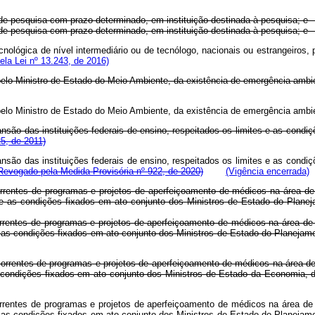
projeto de pesquisa com prazo determinado, em instituição destinada à
projeto de pesquisa com prazo determinado, em instituição destinada à
nológica de nível intermediário ou de tecnólogo, nacionais ou estrangeiros, 
la Lei nº 13.243, de 2016)
ção, pelo Ministro de Estado do Meio Ambiente, da existência de emerg
ão, pelo Ministro de Estado do Meio Ambiente, da existência de emergê
são das instituições federais de ensino, respeitados os limites e as condi
25, de 2011)
são das instituições federais de ensino, respeitados os limites e as condi
Revogado pela Medida Provisória nº 922, de 2020)
(Vigência encerrada)
rrentes de programas e projetos de aperfeiçoamento de médicos na área de
limites e as condições fixados em ato conjunto dos Ministros de Es
rrentes de programas e projetos de aperfeiçoamento de médicos na área de
ites e as condições fixados em ato conjunto dos Ministros de Estado 
correntes de programas e projetos de aperfeiçoamento de médicos na área d
 e as condições fixados em ato conjunto dos Ministros de Estado da Eco
rrentes de programas e projetos de aperfeiçoamento de médicos na área de
ites e as condições fixados em ato conjunto dos Ministros de Estado 