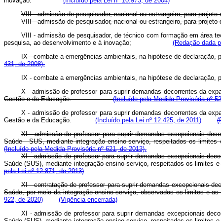
inovação.
(Incluído pela Lei nº 10.973, de 2004)
VIII - admissão de pesquisador, nacional ou estrangeiro, para 
VIII - admissão de pesquisador, nacional ou estrangeiro, para 
VIII - admissão de pesquisador, de técnico com formação em área tec
pesquisa, ao desenvolvimento e à inovação;
(Redação dada pe
IX - combate a emergências ambientais, na hipótese de declara
431, de 2008).
IX - combate a emergências ambientais, na hipótese de declaraç
X - admissão de professor para suprir demandas decorrentes da expan
Gestão e da Educação.
(Incluído pela Medida Provisória nº 5
X - admissão de professor para suprir demandas decorrentes da expan
Gestão e da Educação.
(Incluído pela Lei nº 12.425, de 2011)
(
XI - admissão de professor para suprir demandas excepcionais deco
Saúde - SUS, mediante integração ensino-serviço, respeitados os 
(Incluído pela Medida Provisória nº 621, de 2013).
XI - admissão de professor para suprir demandas excepcionais deco
Saúde (SUS), mediante integração ensino-serviço, respeitados os lim
pela Lei nº 12.871, de 2013)
XI - contratação de professor para suprir demandas excepcionais de
Saúde, por meio da integração ensino-serviço, observados os limites
922, de 2020)
(Vigência encerrada)
XI - admissão de professor para suprir demandas excepcionais deco
Saúde (SUS), mediante integração ensino-serviço, respeitados os lim