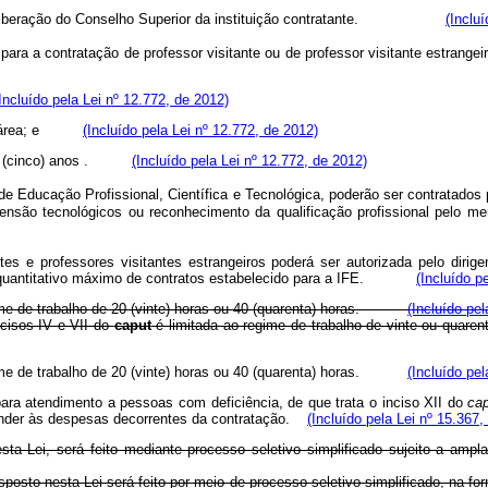
por deliberação do Conselho Superior da instituição contratante.
(Inclu
ara a contratação de professor visitante ou de professor visitante estrangei
Incluído pela Lei nº 12.772, de 2012)
rea; e
(Incluído pela Lei nº 12.772, de 2012)
imos 5 (cinco) anos .
(Incluído pela Lei nº 12.772, de 2012)
Educação Profissional, Científica e Tecnológica, poderão ser contratados prof
o tecnológicos ou reconhecimento da qualificação profissional pelo merca
es e professores visitantes estrangeiros poderá ser autorizada pelo dirige
 ao quantitativo máximo de contratos estabelecido para a IFE.
(Incluído p
egime de trabalho de 20 (vinte) horas ou 40 (quarenta) horas.
(Incluído pel
ncisos IV e VII do
caput
é limitada ao regime de trabalho de vinte ou quaren
egime de trabalho de 20 (vinte) horas ou 40 (quarenta) horas.
(Incluído pel
, para atendimento a pessoas com deficiência, de que trata o inciso XII do
ca
ender às despesas decorrentes da contratação.
(Incluído pela Lei nº 15.367,
a Lei, será feito mediante processo seletivo simplificado sujeito a ampla 
sposto nesta Lei será feito por meio de processo seletivo simplificado, na