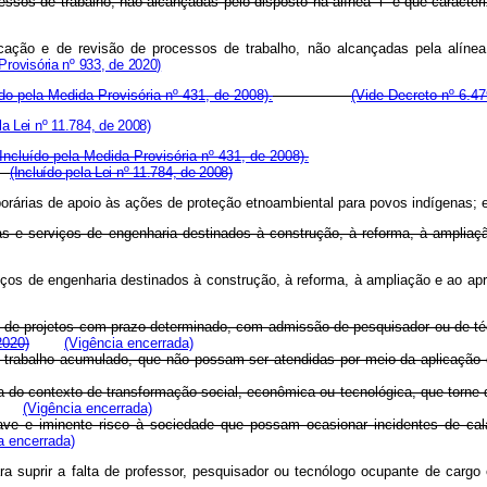
essos de trabalho, não alcançadas pelo disposto na alínea “i” e que caract
icação e de revisão de processos de trabalho, não alcançadas pela alíne
Provisória nº 933, de 2020)
ído pela Medida Provisória nº 431, de 2008).
(Vide Decreto nº 6.47
la Lei nº 11.784, de 2008)
(Incluído pela Medida Provisória nº 431, de 2008).
 e
(Incluído pela Lei nº 11.784, de 2008)
mporárias de apoio às ações de proteção etnoambiental para povos indígen
obras e serviços de engenharia destinados à construção, à reforma, à 
erviços de engenharia destinados à construção, à reforma, à ampliação e
 de projetos com prazo determinado, com admissão de pesquisador ou de téc
2020)
(Vigência encerrada)
 trabalho acumulado, que não possam ser atendidas por meio da aplicação
a do contexto de transformação social, econômica ou tecnológica, que torne
(Vigência encerrada)
grave e iminente risco à sociedade que possam ocasionar incidentes de ca
a encerrada)
a suprir a falta de professor, pesquisador ou tecnólogo ocupante de cargo e