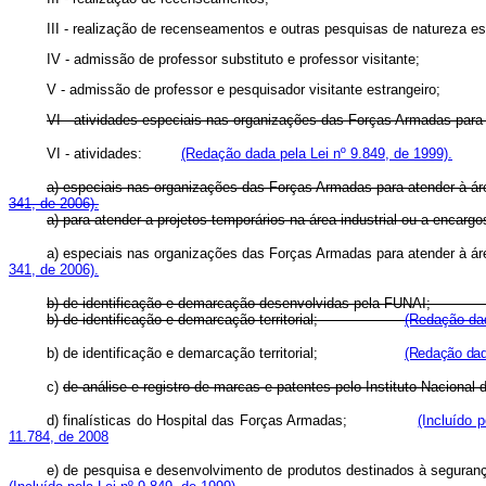
III - realização de recenseamentos e outras pesquisas de natureza 
IV - admissão de professor substituto e professor visitante;
V - admissão de professor e pesquisador visitante estrangeiro;
VI - atividades especiais nas organizações das Forças Armadas para a
VI - atividades:
(Redação dada pela Lei nº 9.849, de 1999).
a) especiais nas organizações das Forças Armadas para atender à 
341, de 2006).
a) para atender a projetos temporários na área industrial ou a en
a) especiais nas organizações das Forças Armadas para atender à 
341, de 2006).
b) de identificação e demarcação desenvolvidas pela FUN
b) de identificação e demarcação territorial;
(Redação dad
b) de identificação e demarcação territorial;
(Redação dada
c)
de análise e registro de marcas e patentes pelo Instituto Nacional d
d) finalísticas do Hospital das Forças Armadas;
(Incluído p
11.784, de 2008
e) de pesquisa e desenvolvimento de produtos destinados à segu