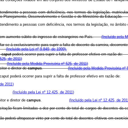
a atendimento a pessoas com deficiência, nos termos da legislação, matricu
tério do Planejamento, Desenvolvimento e Gestão e do Ministério da Educ
 atendimento a pessoas com deficiência, nos termos da legislação, no âmbito d
nem aumento súbito do ingresso de estrangeiros no País.
(Incluído pela 
V far-se-á exclusivamente para suprir a falta de docente da carreira, decorr
(Incluído pela Lei nº 9.849, de 1999).
o
caput
poderá ocorrer para suprir a falta de professor efetivo em 
 525, de 2011)
; ou
(Incluído pela Medida Provisória nº 525, de 2011)
eitor e diretor de
campus
.
(Incluído pela Medida Provisória nº 
 IV do caput poderá ocorrer para suprir a falta de professor efetivo em
 de 2011)
to; ou
(Incluído pela Lei nº 12.425, de 2011)
itor e diretor de
campus
.
(Incluído pela Lei nº 12.425, de 201
citação ficam limitadas a dez por cento do total de cargos de docentes da car
ão poderá ultrapassar vinte por cento do total de docentes efetivos em