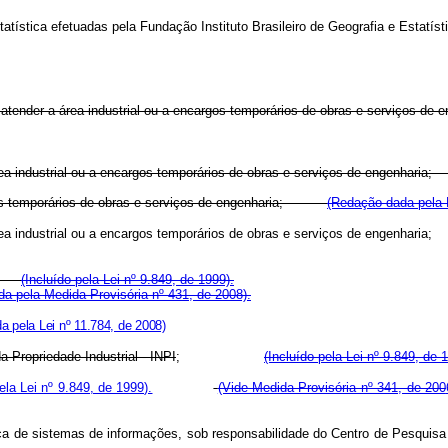
estatística efetuadas pela Fundação Instituto Brasileiro de Geografia e Es
tender a área industrial ou a encargos temporários de obras e serviços de e
área industrial ou a encargos temporários de obras e serviços de engen
cargos temporários de obras e serviços de engenharia;
(Redação dada pela 
área industrial ou a encargos temporários de obras e serviços de engen
AI;
(Incluído pela Lei nº 9.849, de 1999).
a pela Medida Provisória nº 431, de 2008).
 pela Lei nº 11.784, de 2008)
a Propriedade Industrial - INPI
;
(Incluído pela Lei nº 9.849, de 
ela Lei nº 9.849, de 1999).
(Vide Medida Provisória nº 341, de 200
rança de sistemas de informações, sob responsabilidade do Centro de P