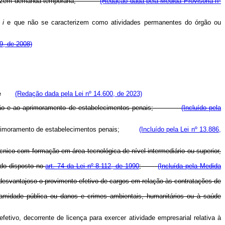
erizem demanda temporária;
(Redação dada pela Medida Provisória nº
a
i
e que não se caracterizem como atividades permanentes do órgão ou
9, de 2008)
as; e
(Redação dada pela Lei nº 14.600, de 2023)
ampliação e ao aprimoramento de estabelecimentos penais;
(Incluído pela
 ao aprimoramento de estabelecimentos penais;
(Incluído pela Lei nº 13.886,
nico com formação em área tecnológica de nível intermediário ou superior,
 do disposto no
art. 74 da Lei nº 8.112, de 1990
;
(Incluída pela Medida
 desvantajoso o provimento efetivo de cargos em relação às contratações de
lamidade pública ou danos e crimes ambientais, humanitários ou à saúde
fetivo, decorrente de licença para exercer atividade empresarial relativa à