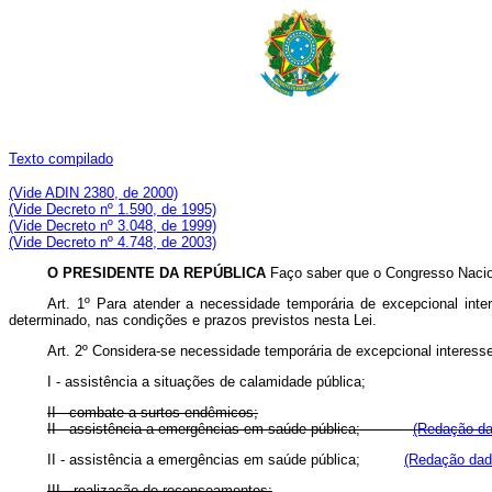
Texto compilado
(Vide ADIN 2380, de 2000)
(Vide Decreto nº 1.590, de 1995)
(Vide Decreto nº 3.048, de 1999)
(Vide Decreto nº 4.748, de 2003)
O PRESIDENTE DA REPÚBLICA
Faço saber que o Congresso Nacion
Art. 1º Para atender a necessidade temporária de excepcional inte
determinado, nas condições e prazos previstos nesta Lei.
Art. 2º Considera-se necessidade temporária de excepcional interesse
I - assistência a situações de calamidade pública;
II - combate a surtos endêmicos;
II - assistência a emergências em saúde pública;
(Redação da
II - assistência a emergências em saúde pública;
(Redação dada
III - realização de recenseamentos;