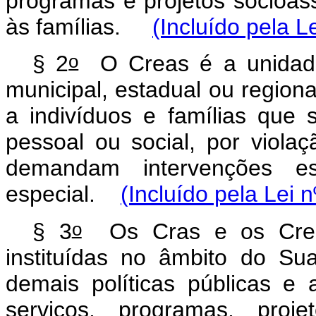
programas e projetos socioass
às famílias.
(Incluído pela L
o
§ 2
O Creas é a unidade
municipal, estadual ou regiona
a indivíduos e famílias que
pessoal ou social, por violaç
demandam intervenções esp
especial.
(Incluído pela Lei 
o
§ 3
Os Cras e os Creas 
instituídas no âmbito do S
demais políticas públicas e
serviços, programas, proje