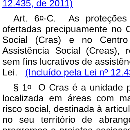
12.435, de 2011)
o
Art. 6
-C.
As proteções 
ofertadas precipuamente no C
Social (Cras) e no Centro
Assistência Social (Creas), 
sem fins lucrativos de assistênc
Lei.
(Incluído pela Lei nº 12.
o
§ 1
O Cras é a unidade púb
localizada em áreas com mai
risco social, destinada à artic
no seu território de abran