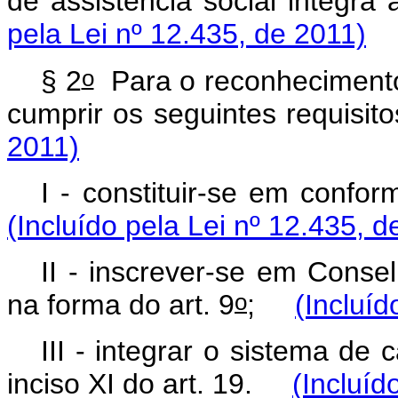
de assistência social integr
pela Lei nº 12.435, de 2011)
o
§ 2
Para o reconhecimento 
cumprir os seguintes requis
2011)
I - constituir-se em confo
(Incluído pela Lei nº 12.435, d
II - inscrever-se em Consel
o
na forma do art. 9
;
(Incluíd
III - integrar o sistema de
inciso XI do art. 19.
(Incluíd