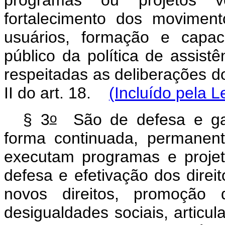
programas ou projetos vo
fortalecimento dos movimen
usuários, formação e capaci
público da política de assistê
respeitadas as deliberações d
II do art. 18.
(Incluído pela L
o
§ 3
São de defesa e gara
forma continuada, permanent
executam programas e projeto
defesa e efetivação dos direit
novos direitos, promoção 
desigualdades sociais, articu