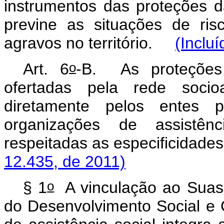
instrumentos das proteções da
previne as situações de ris
agravos no território.
(Inclu
o
Art. 6
-B.
As proteções
ofertadas pela rede socioa
diretamente pelos entes p
organizações de assistên
respeitadas as especificidad
12.435, de 2011)
o
§ 1
A vinculação ao Suas 
do Desenvolvimento Social e