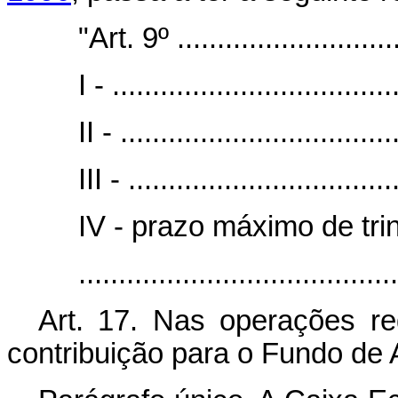
"Art. 9º .............................
I - ...................................
II - ..................................
III - .................................
IV - prazo máximo de tri
........................................
Art. 17. Nas operações re
contribuição para o Fundo de 