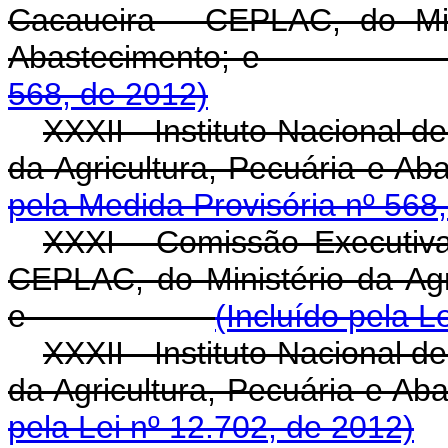
Cacaueira - CEPLAC, do Mini
Abastecimento; 
568, de 2012)
XXXII - Instituto Nacional d
da Agricultura, Pecuária e Ab
pela Medida Provisória nº 568
XXXI - Comissão Executiv
CEPLAC, do Ministério da Agr
e
(Incluído pela L
XXXII - Instituto Nacional d
da Agricultura, Pecuá
pela Lei nº 12.702, de 2012)