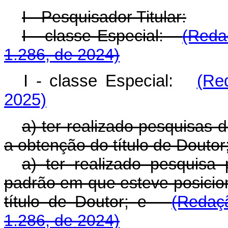
I - Pesquisador Titular:
I - classe Especial:
(Reda
1.286, de 2024)
I - classe Especial:
(Re
2025)
a) ter realizado pesquisas 
a obtenção do título de Doutor
a) ter realizado pesquis
padrão em que esteve posicio
título de Doutor; e
(Redaç
1.286, de 2024)