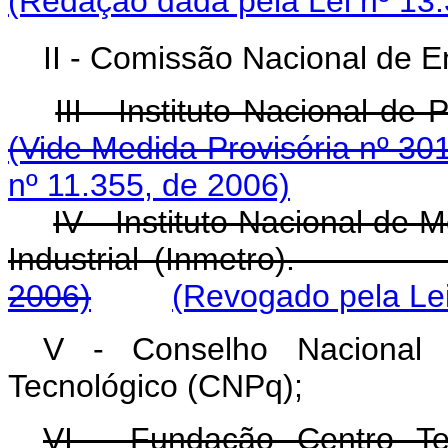
(Redação dada pela Lei nº 13.
II - Comissão Nacional de 
III - Instituto Nacional
(Vide Medida Provisória nº 30
nº 11.355, de 2006)
IV - Instituto Nacional de 
Industrial (Inmetro)
2006)
(Revogado pela Lei
V - Conselho Nacional d
Tecnológico (CNPq);
VI - Fundação Centro Tec