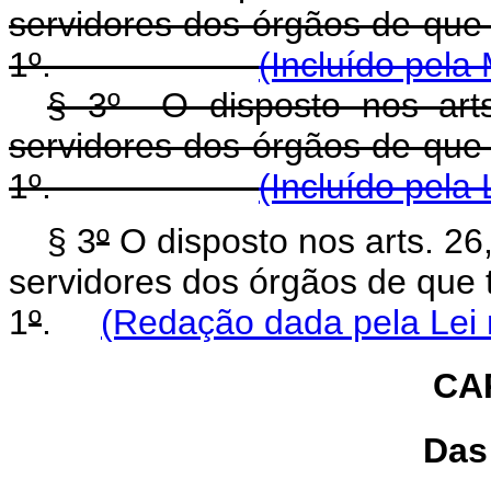
servidores dos órgãos de que 
1º.
(Incluído pela
§ 3º O disposto nos art
servidores dos órgãos de que 
1º.
(Incluído pela
§ 3
º
O disposto nos arts. 26
servidores dos órgãos de que 
1
º
.
(Redação dada pela Lei 
CAP
Das