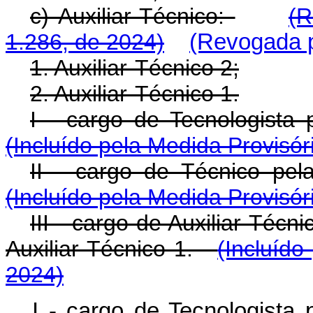
c) Auxiliar-Técnico:
(R
1.286, de 2024)
(Revogada p
1. Auxiliar-Técnico 2;
2. Auxiliar-Técnico 1.
I - cargo de Tecnologista
(Incluído pela Medida Provisór
II - cargo de Técnico pe
(Incluído pela Medida Provisór
III - cargo de Auxiliar-Técn
Auxiliar-Técnico 1.
(Incluído
2024)
I - cargo de Tecnologista 