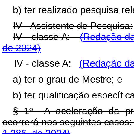
b) ter realizado pesquisa r
IV - Assistente de Pesquisa:
IV - classe A:
(Redação da
de 2024)
IV - classe A:
(Redação dad
a) ter o grau de Mestre; e
b) ter qualificação específic
§ 1º A aceleração da pr
ocorrerá nos seguintes caso
1.286, de 2024)