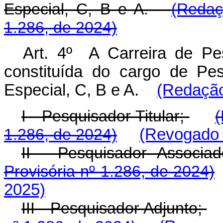
Especial, C, B e A.
(Redaç
1.286, de 2024)
Art. 4º A Carreira de Pe
constituída do cargo de Pe
Especial, C, B e A.
(Redação
I - Pesquisador Titular;
(
1.286, de 2024)
(Revogado p
II - Pesquisador Associa
Provisória nº 1.286, de 2024)
2025)
III - Pesquisador Adjunto;