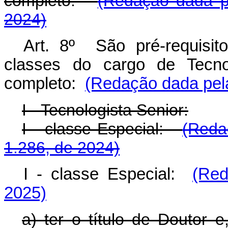
completo:
(Redação dada pe
2024)
Art. 8º São pré-requisi
classes do cargo de Tecnol
completo:
(Redação dada pela
I - Tecnologista Senior:
I - classe Especial:
(Reda
1.286, de 2024)
I - classe Especial:
(Red
2025)
a) ter o título de Doutor e