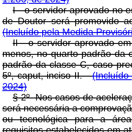
I - o servidor aprovado no e
de Doutor será promovido a
(Incluído pela Medida Provisór
II - o servidor aprovado em
menos, no quarto padrão da c
padrão da classe C, caso pree
5º, caput, inciso II.
(Incluído
2024)
§ 2º Nos casos de aceleraç
será necessária a comprovação 
ou tecnológica para a áre
requisitos estabelecidos em a