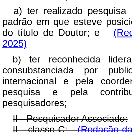
a) ter realizado pesquis
padrão em que esteve posici
do título de Doutor; e
(Re
2025)
b) ter reconhecida lide
consubstanciada por publi
internacional e pela coord
pesquisa e pela contri
pesquisadores;
II - Pesquisador Associado:
II - classe C:
(Redação dad