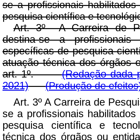
se a profissionais habilitados
pesquisa científica e tecnológi
Art. 3º A Carreira de P
destina-se a profissionais
específicas de pesquisa cient
atuação técnica dos órgãos o
art. 1º.
(Redação dada p
2021)
(
Produção de efeitos
Art. 3º A Carreira de Pesqu
se a profissionais habilitados
pesquisa científica e tecn
técnica dos órgãos ou entida