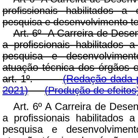
profissionais habilitados a
pesquisa e desenvolvimento te
Art. 6º A Carreira de Dese
a profissionais habilitados 
pesquisa e desenvolviment
atuação técnica dos órgãos o
art. 1º.
(Redação dada p
2021)
(
Produção de efeitos
Art. 6º A Carreira de Dese
a profissionais habilitados 
pesquisa e desenvolviment