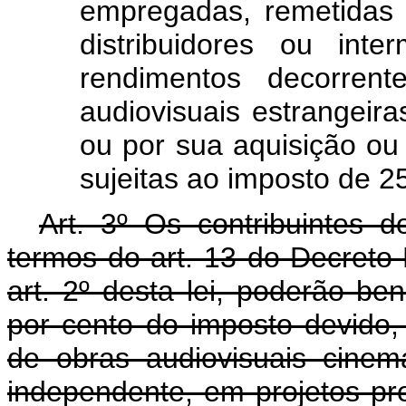
empregadas, remetidas 
distribuidores ou inte
rendimentos decorren
audiovisuais estrangeiras
ou por sua aquisição ou 
sujeitas ao imposto de 2
Art. 3º Os contribuintes 
termos do art. 13 do Decreto-
art. 2º desta lei, poderão be
por cento do imposto devido
de obras audiovisuais cinema
independente, em projetos pr