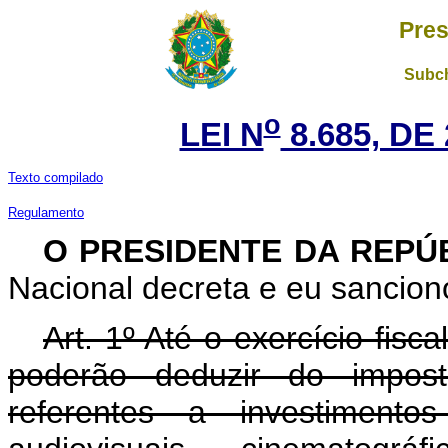
Pres
Subch
o
LEI N
8.685, DE
Texto compilado
Regulamento
O PRESIDENTE DA REPÚ
Nacional decreta e eu sanciono
Art. 1º Até o exercício fisca
poderão deduzir do impos
referentes a investiment