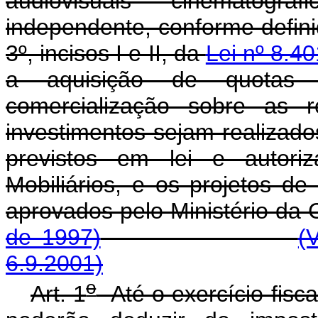
audiovisuais cinematográ
independente, conforme definido 
3º, incisos I e II, da
Lei nº 8.40
a aquisição de quotas r
comercialização sobre as r
investimentos sejam realizado
previstos em lei e autori
Mobiliários, e os projetos d
aprovados pelo Ministér
de 1997)
(
6.9.2001)
o
Art. 1
Até o exercício fiscal