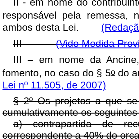
II - em nome do contribuin
responsável pela remessa, 
ambos desta Lei.
(Redação
III -
(Vide Medida Provi
III – em nome da Ancine
o
fomento, no caso do § 5
do ar
Lei nº 11.505, de 2007)
§ 2º Os projetos a que se 
cumulativamente os seguintes 
a) contrapartida de rec
correspondente a 40% do orça