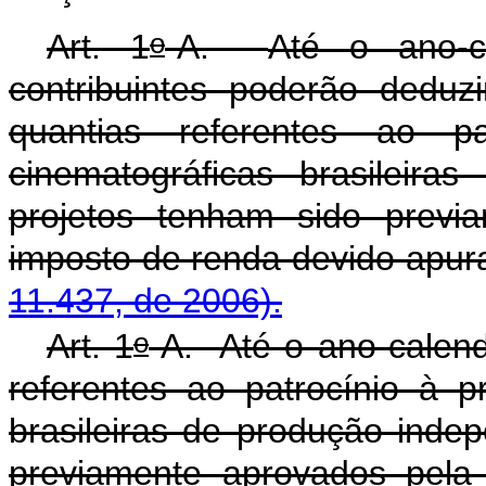
o
Art. 1
-A.
Até o ano-c
contribuintes poderão dedu
quantias referentes ao p
cinematográficas brasileira
projetos tenham sido previ
imposto de renda dev
11.437, de 2006).
o
Art. 1
-A. Até o ano-calend
referentes ao patrocínio à 
brasileiras de produção inde
previamente aprovados pela