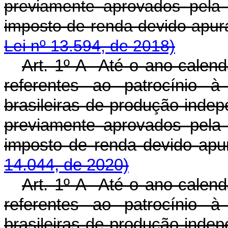
previamente aprovados pela
imposto de renda dev
Lei nº 13.594, de 2018)
Art. 1º-A Até o ano-calendá
referentes ao patrocínio à
brasileiras de produção indep
previamente aprovados pela
imposto de renda devido ap
14.044, de 2020)
Art. 1º-A Até o ano-calendá
referentes ao patrocínio à
brasileiras de produção indep