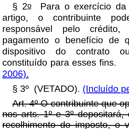
o
§ 2
Para o exercício da p
artigo, o contribuinte pod
responsável pelo crédito
pagamento o benefício de q
dispositivo do contrato 
constituído para esses f
2006).
§ 3º (VETADO).
(Incluído p
Art. 4º O contribuinte que o
nos arts. 1º e 3º depositará,
recolhimento do imposto, o 