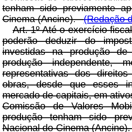
tenham sido previamente ap
Cinema (Ancine).
(Redação d
Art. 1º Até o exercício fisca
poderão deduzir do impos
investidas na produção de 
produção independente, m
representativas dos direito
obras, desde que esses in
mercado de capitais, em ativos
Comissão de Valores Mobil
produção tenham sido prev
Nacional do Cinema (Ancine)