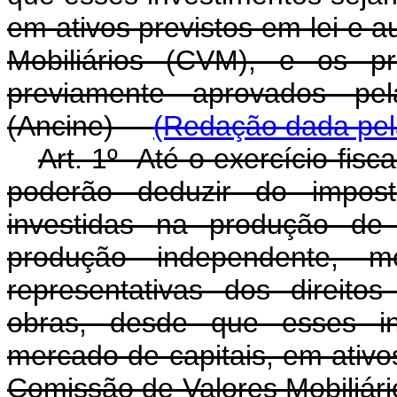
em ativos previstos em lei e 
Mobiliários (CVM), e os p
previamente aprovados pe
(Ancine)
(Redação dada pela
Art. 1º Até o exercício fisca
poderão deduzir do impos
investidas na produção de 
produção independente, m
representativas dos direito
obras, desde que esses in
mercado de capitais, em ativos
Comissão de Valores Mobiliári