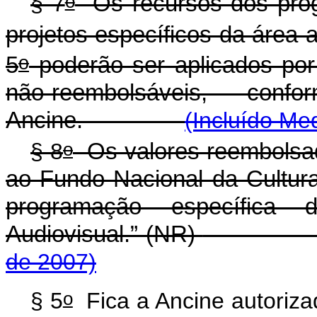
o
§ 7
Os recursos dos prog
projetos específicos da área 
o
5
poderão ser aplicados por
não-reembolsáveis, con
Ancine.
(Incluído Me
o
§ 8
Os valores reembolsad
ao Fundo Nacional da Cultur
programação específica 
Audiovisual.” (NR)
de 2007)
o
§ 5
Fica a Ancine autorizad