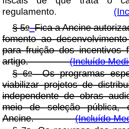
fiscais de que trata o c
regulamento.
(In
o
§ 5
Fica a Ancine autoriza
fomento ao desenvolvimento d
para fruição dos incentivos 
artigo.
(Incluído Medi
o
§ 6
Os programas especi
viabilizar projetos de distri
independente de obras audiov
meio de seleção pública, 
Ancine.
(Incluído Me