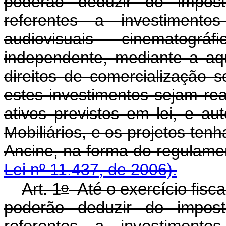
poderão deduzir do impos
referentes a investiment
audiovisuais cinematográ
independente, mediante a aqu
direitos de comercialização 
estes investimentos sejam re
ativos previstos em lei, e a
Mobiliários, e os projetos te
Ancine, na forma do 
Lei nº 11.437, de 2006).
o
Art. 1
Até o exercício fiscal
poderão deduzir do impos