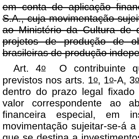
em conta de aplicação finan
S.A., cuja movimentação sujei
ao Ministério da Cultura de
projetos de produção de ob
brasileiras de produção indep
o
Art. 4
O contribuinte qu
o
o
previstos nos arts. 1
, 1
-A, 3
dentro do prazo legal fixado
valor correspondente ao a
financeira especial, em ins
movimentação sujeitar-se-á a
que se destina a investiment