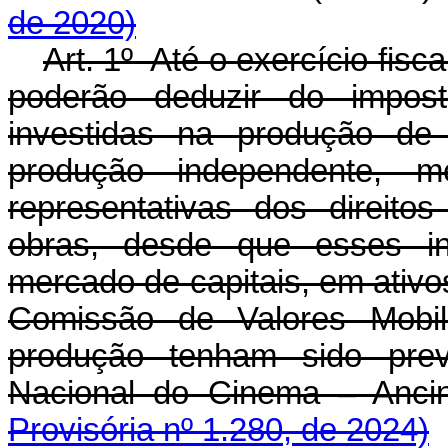
de 2020)
Art. 1º Até o exercício fisca
poderão deduzir do impos
investidas na produção de 
produção independente, m
representativas dos direito
obras, desde que esses in
mercado de capitais, em ativos
Comissão de Valores Mobil
produção tenham sido prev
Nacional do Cinema – An
Provisória nº 1.280, de 2024)