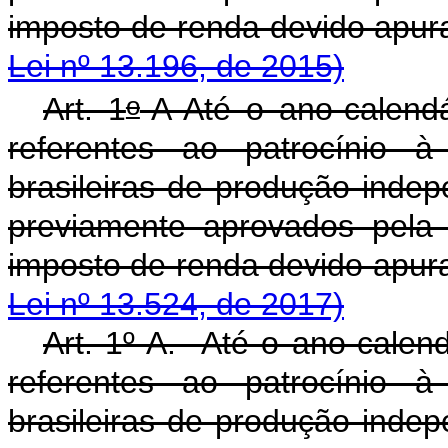
imposto de renda dev
Lei nº 13.196, de 2015)
o
Art. 1
-A Até o ano-calendá
referentes ao patrocínio à
brasileiras de produção indep
previamente aprovados pela
imposto de renda devido apur
Lei nº 13.524, de 2017)
Art. 1º-A. Até o ano-calend
referentes ao patrocínio à
brasileiras de produção indep