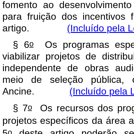
fomento ao desenvolvimento d
para fruição dos incentivos 
artigo.
(Incluído pela 
o
§ 6
Os programas especi
viabilizar projetos de distri
independente de obras audio
meio de seleção pública, 
Ancine.
(Incluído pela 
o
§ 7
Os recursos dos prog
projetos específicos da área 
o
5
deste artigo poderão se