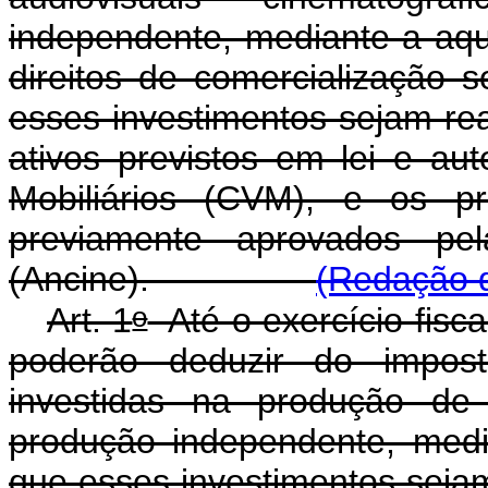
independente, mediante a aqu
direitos de comercialização 
esses investimentos sejam re
ativos previstos em lei e au
Mobiliários (CVM), e os p
previamente aprovados pe
(Ancine).
(Redação d
o
Art. 1
Até o exercício fiscal
poderão deduzir do impos
investidas na produção de 
produção independente, medi
que esses investimentos sejam