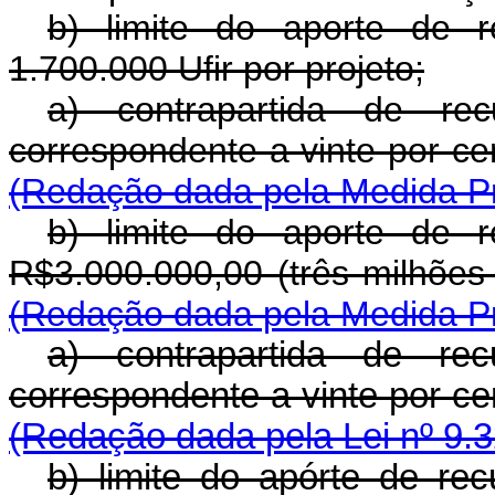
b) limite do aporte de r
1.700.000 Ufir por projeto;
a) contrapartida de rec
correspondente a vinte p
(Redação dada pela Medida Pro
b) limite do aporte de r
R$3.000.000,00 (três mi
(Redação dada pela Medida Pro
a) contrapartida de rec
correspondente a vinte p
(Redação dada pela Lei nº 9.3
b) limite do apórte de re