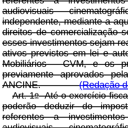
referentes a investiment
audiovisuais cinematográ
independente, mediante a aqu
direitos de comercialização 
esses investimentos sejam re
ativos previstos em lei e au
Mobiliários - CVM, e os p
previamente aprovados pel
ANCINE.
(Redação da
o
Art. 1
Até o exercício fiscal
poderão deduzir do impos
referentes a investiment
audiovisuais cinematográ