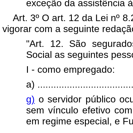
exceção da assistência à
Art. 3º O art. 12 da Lei nº 
vigorar com a seguinte redaçã
"Art. 12. São segurado
Social as seguintes pesso
I - como empregado:
a) ....................................
g)
o servidor público o
sem vínculo efetivo com 
em regime especial, e F