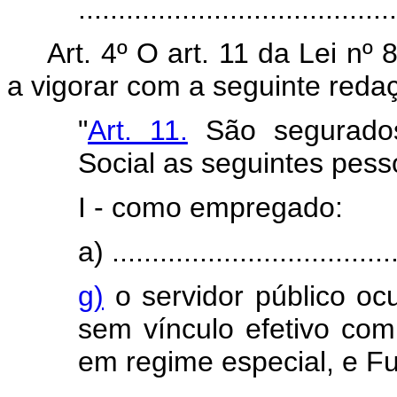
.......................................
Art. 4º O art. 11 da Lei nº
a vigorar com a seguinte reda
"
Art. 11.
São segurados 
Social as seguintes pesso
I - como empregado:
a) ....................................
g)
o servidor público o
sem vínculo efetivo com 
em regime especial, e F