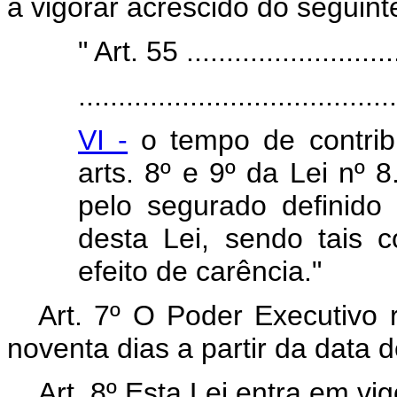
a vigorar acrescido do seguinte
" Art. 55 ............................
........................................
VI -
o tempo de contrib
arts. 8º e 9º da Lei nº 
pelo segurado definido n
desta Lei, sendo tais 
efeito de carência."
Art. 7º O Poder Executivo 
noventa dias a partir da data 
Art. 8º Esta Lei entra em vi