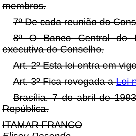
membros.
7º De cada reunião do Conse
8º O Banco Central do Br
executiva do Conselho.
Art.
2º Esta lei entra em vig
Art.
3º Fica revogada a
Lei 
Brasília, 7 de abril de 19
República.
ITAMAR FRANCO