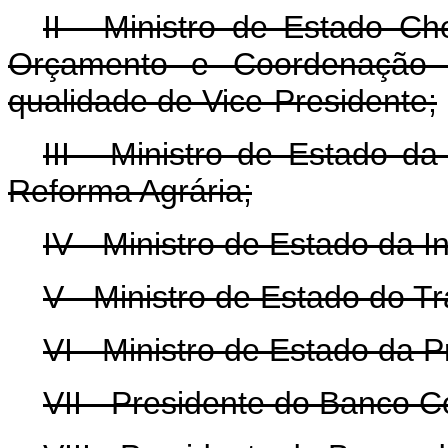
II - Ministro de Estado Ch
Orçamento e Coordenação d
qualidade de Vice-Presidente;
III - Ministro de Estado da
Reforma Agrária;
IV - Ministro de Estado da I
V - Ministro de Estado do Tr
VI - Ministro de Estado da P
VII - Presidente do Banco Ce