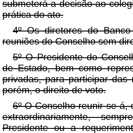
submeterá a decisão ao colegi
prática do ato.
4º Os diretores do Banco 
reuniões do Conselho sem dire
5º O Presidente do Conselh
de Estado, bem como repres
privadas, para participar das
porém, o direito de voto.
6º O Conselho reunir-se-á, 
extraordinariamente, sem
Presidente ou a requerimen