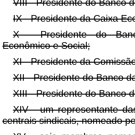
VIII - Presidente do Banco d
IX - Presidente da Caixa Ec
X - Presidente do Banc
Econômico e Social;
XI - Presidente da Comissão
XII - Presidente do Banco d
XIII - Presidente do Banco d
XIV - um representante das
centrais sindicais, nomeado p