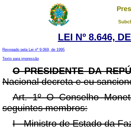
Pres
Subch
LEI Nº 8.646, D
Revogado pela Lei nº 9.069, de 1995
Texto para impressão
O PRESIDENTE DA REPÚ
Nacional decreta e eu sanciono
Art.
1º O Conselho Monetá
seguintes membros:
I - Ministro de Estado da F