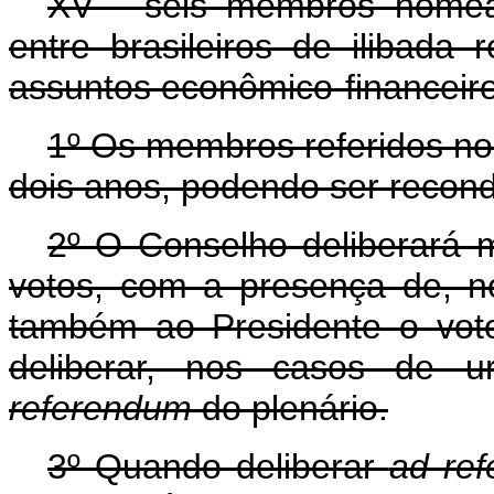
XV - seis membros nomea
entre brasileiros de ilibada
assuntos econômico-financeiro
1º Os membros referidos no
dois anos, podendo ser recond
2º O Conselho deliberará m
votos, com a presença de, 
também ao Presidente o voto
deliberar, nos casos de u
referendum
do plenário.
3º Quando deliberar
ad re