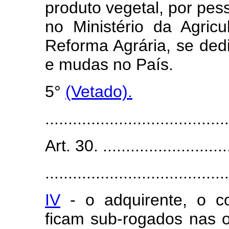
produto vegetal, por pes
no Ministério da Agric
Reforma Agrária, se de
e mudas no País.
5°
(Vetado).
........................................
Art. 30. ............................
........................................
IV
- o adquirente, o co
ficam sub-rogados nas o