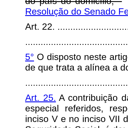
do país do domicílio;
Resolução do Senado Fed
Art. 22. ............................
........................................
5°
O disposto neste artig
de que trata a alínea a do
........................................
Art. 25.
A contribuição d
especial referidos, re
inciso V e no inciso VII 