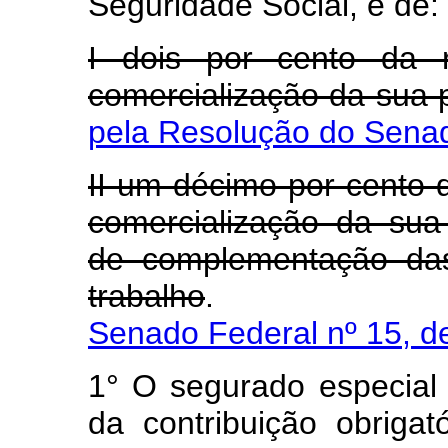
Seguridade Social, é de:
I dois por cento da r
comercialização da sua
pela Resolução do Senad
II um décimo por cento d
comercialização da sua
de complementação das
trabalho
Senado Federal nº 15, d
1° O segurado especial 
da contribuição obrigat