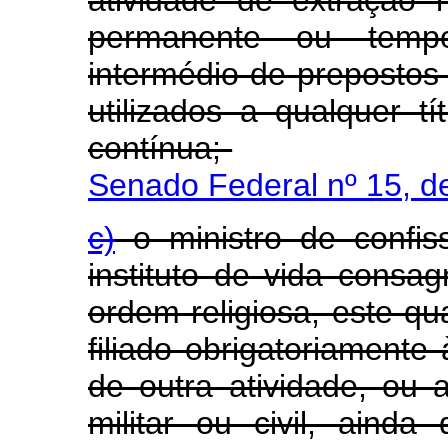
permanente ou tempo
intermédio de prepostos
utilizados a qualquer t
contínua;
Senado Federal nº 15, d
c)
o ministro de confis
instituto de vida cons
ordem religiosa, este qu
filiado obrigatoriamente
de outra atividade, ou a
militar ou civil, aind