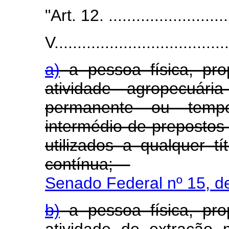
"Art. 12. ...........................
V......................................
a)
a pessoa física, pro
atividade agropecuári
permanente ou tempo
intermédio de prepostos
utilizados a qualquer t
contínua;
Senado Federal nº 15, d
b)
a pessoa física, pro
atividade de extração 