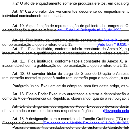
§ 2° O ato de enquadramento somente produzirá efeitos, em cada órg
Art. 9° Caso o valor dos vencimentos decorrente do enquadramento 
individual nominalmente identificada.
Art. 10. A gratificação de representação de gabinete dos cargos de Of
da gratificação a que se refere o
art. 15 da Lei Delegada n° 13, de 1992
Art. 11. Fica instituída, conforme tabela constante do
Anexo X
, a gr
de representação a que se refere o art. 13.
(Vide Lei nº 9.030,
Art. 11. Fica instituída, conforme tabela constante do
Anexo X
, a 
inacumulável com a gratificação de representação a que se refer
Art. 11. Fica instituída, conforme tabela constante do Anexo X, a 
inacumulável com a gratificação de representação a que se refere
Art. 12. O servidor titular de cargo do Grupo de Direção e Asse
remuneração mensal superior à maior remuneração paga a servidores, a que
Parágrafo único. Excluem-se do cômputo, para fins deste artigo, as 
Art. 13. Fica o Poder Executivo autorizado a alterar a denominação 
como da Vice-Presidência da República, observando, quanto à retribuiçã
Art. 14. Os dirigentes dos órgãos do Poder Executivo deverão des
efetivo lotados e em exercício nos respectivos órgãos.
(Revogado pela 
Art. 15. A designação para o exercício de Função Gratificada (FG) re
Finanças e Controle.
(Revogado pela Medida Provisória nº 1.042, de 202
Parágrafo único. Nas unidades setoriais do Sistema de Controle In