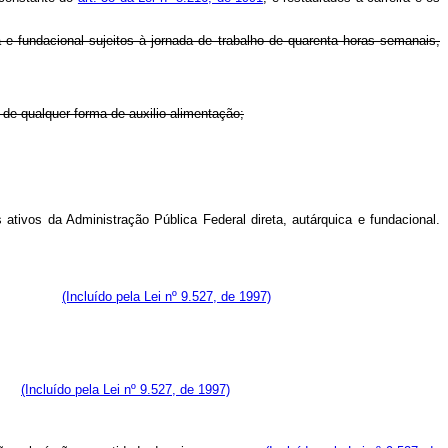
 e fundacional sujeitos à jornada de trabalho de quarenta horas semanais,
 de qualquer forma de auxilio-alimentação;
 ativos da Administração Pública Federal direta, autárquica e fundacional.
nte opção.
(Incluído pela Lei nº 9.527, de 1997)
ico;
(Incluído pela Lei nº 9.527, de 1997)