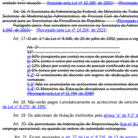
unidade tiver atuação.
(Incluído pela Lei nº 10.180, de 2001)
(Revogado 
Art. 16. A Secretaria da Administração Federal, do Ministério do Trab
Sistemas de Modernização Administrativa, de Pessoal Civil da Administ
pessoal para as Secretarias da Presidência da República.
(Revogado p
Parágrafo único. Aos servidores em exercício na Secretaria da Admini
1.042, de 2021)
(Revogado pela Lei nº 14.204, de 2021)
Art. 17
. O art. 1 º da Lei n° 8.445, de 20 de julho de 1992, pa
Art. 1º..................................................................
§1º.......................................................................
a)
50% (cinqüenta por cento) no caso de possuir título de dout
b)
25% (vinte e cinco por cento) no caso de possuir título de 
c)
12% (doze por cento) no caso de possuir certificado de esp
d)
5% (cinco por cento) no caso de possuir certificado de cur
§ 2°
O vencimento do docente em regime de dedicação exclus
semanais.
§ 3°
Não se acumularão os acréscimos de vencimentos decorre
§ 4°
O Ministério da Educação disciplinará o reconhecime
(Revogado pela Lei nº 11.784, de 2008)
Art. 18. Não serão pagos cumulativamente os acréscimos de vencime
da Lei n° 8.270, de 1991
.
Art. 19. Os adicionais de titulação instituídos pela
alínea "a" do § 2° 
Art. 20
. Os percentuais da Indenização de Representação
(Lei n° 8.
emprego operacional, ou quando às ordens de autoridade estrangeira.
Art. 21. Ficam revogados o
art. 27 da Lei n° 8.216, de 13 de agost