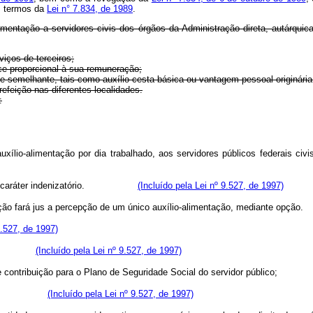
s termos da
Lei n° 7.834, de 1989
.
mentação a servidores civis dos órgãos da Administração direta, autárquica
viços de terceiros;
ice proporcional à sua remuneração;
ie semelhante, tais como auxílio cesta-básica ou vantagem pessoal originária
refeição nas diferentes localidades.
:
lio-alimentação por dia trabalhado, aos servidores públicos federais civis
 e terá caráter indenizatório.
(Incluído pela Lei nº 9.527, de 1997)
tituição fará jus a percepção de um único auxílio-alimentação, media
9.527, de 1997)
pensão;
(Incluído pela Lei nº 9.527, de 1997)
cia de contribuição para o Plano de Seguridade Social do servidor públ
.
(Incluído pela Lei nº 9.527, de 1997)