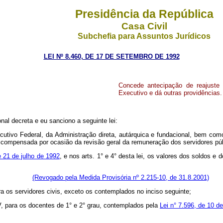
Presidência da República
Casa Civil
Subchefia para Assuntos Jurídicos
LEI Nº 8.460, DE 17 DE SETEMBRO DE 1992
Concede antecipação de reajuste 
Executivo e dá outras providências.
l decreta e eu sanciono a seguinte lei:
cutivo Federal, da Administração direta, autárquica e fundacional, bem como
 compensada por ocasião da revisão geral da remuneração dos servidores púb
de 21 de julho de 1992
, e nos arts. 1° e 4° desta lei, os valores dos soldos e 
(Revogado pela Medida Provisória nº 2.215-10, de 31.8.2001)
ra os servidores civis, exceto os contemplados no inciso seguinte;
V, para os docentes de 1° e 2° grau, contemplados pela
Lei n° 7.596, de 10 de