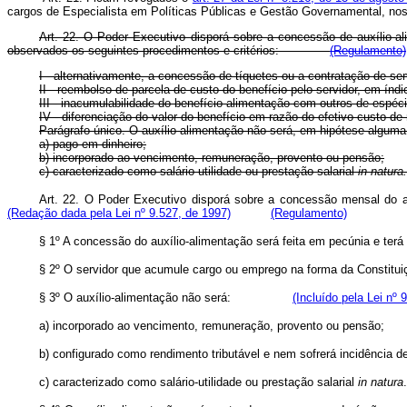
cargos de Especialista em Políticas Públicas e Gestão Governamental, no
Art. 22. O Poder Executivo disporá sobre a concessão de auxílio-ali
observados os seguintes procedimentos e critérios:
(Regulamento)
I - alternativamente, a concessão de tíquetes ou a contratação de ser
II - reembolso de parcela de custo do benefício pelo servidor, em índ
III - inacumulabilidade do benefício alimentação com outros de espéc
IV - diferenciação do valor do benefício em razão do efetivo custo de 
Parágrafo único. O auxílio-alimentação não será, em hipótese alguma
a) pago em dinheiro;
b) incorporado ao vencimento, remuneração, provento ou pensão;
c) caracterizado como salário-utilidade ou prestação salarial
in natura.
Art. 22. O Poder Executivo disporá sobre a concessão mensal do auxí
(Redação dada pela Lei nº 9.527, de 1997)
(Regulamento)
§ 1º A concessão do auxílio-alimentação será feita em pecúnia
§ 2º O servidor que acumule cargo ou emprego na forma da Cons
§ 3º O auxílio-alimentação não será:
(Incluído pela Lei nº 
a) incorporado ao vencimento, remuneração, provento ou 
b) configurado como rendimento tributável e nem sofrerá incidên
c) caracterizado como salário-utilidade ou prestação salarial
in natura