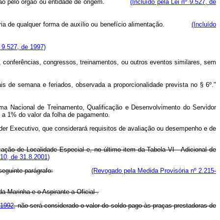
 de opção pelo órgão ou entidade de origem.
(Incluído pela Lei nº 9.527, de
iginária de qualquer forma de auxílio ou benefício alimentação.
(Incluído
º 9.527, de 1997)
o, conferências, congressos, treinamentos, ou outros eventos similares, sem
ais de semana e feriados, observada a proporcionalidade prevista no § 6º."
rama Nacional de Treinamento, Qualificação e Desenvolvimento do Servidor
s a 1% do valor da folha de pagamento.
oder Executivo, que considerará requisitos de avaliação ou desempenho e de
ização de Localidade Especial e, no último item da Tabela VI - Adicional de
10, de 31.8.2001)
seguinte parágrafo:
(Revogado pela Medida Provisória nº 2.215-
a-Marinha e o Aspirante-a-Oficial .
e 1992
, não será considerado o valor do soldo pago às praças prestadoras de