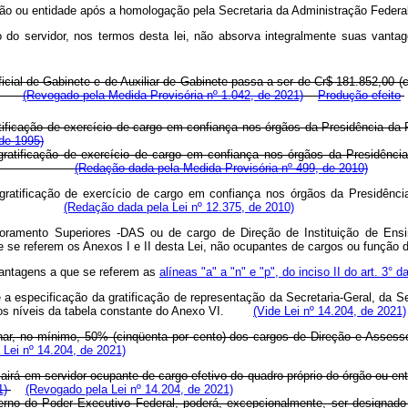
ão ou entidade após a homologação pela Secretaria da Administração Federal
do servidor, nos termos desta lei, não absorva integralmente suas vantage
icial-de-Gabinete e de Auxiliar de Gabinete passa a ser de Cr$ 181.852,00 (c
.
(Revogado pela Medida Provisória nº 1.042, de 2021)
Produção efeito
atificação de exercício de cargo em confiança nos órgãos da Presidência da R
 de 1995)
gratificação de exercício de cargo em confiança nos órgãos da Presidência
e o art. 13.
(Redação dada pela Medida Provisória nº 499, de 2010)
gratificação de exercício de cargo em confiança nos órgãos da Presidência
 o art. 13.
(Redação dada pela Lei nº 12.375, de 2010)
ssoramento Superiores -DAS ou de cargo de Direção de Instituição de Ens
 se referem os Anexos I e II desta Lei, não ocupantes de cargos ou função d
vantagens a que se referem as
alíneas "a" a "n" e "p", do inciso II do art. 3° 
e a especificação da gratificação de representação da Secretaria-Geral, da S
o, os níveis da tabela constante do Anexo VI.
(Vide Lei nº 14.204, de 2021)
tinar, no mínimo, 50% (cinqüenta por cento) dos cargos de Direção e Asse
Lei nº 14.204, de 2021)
cairá em servidor ocupante de cargo efetivo do quadro próprio do órgão ou e
1)
(Revogado pela Lei nº 14.204, de 2021)
terno do Poder Executivo Federal, poderá, excepcionalmente, ser designad