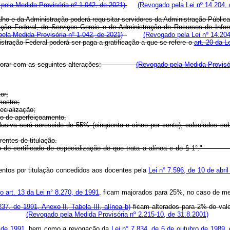
pela Medida Provisória nº 1.042, de 2021)
(Revogado pela Lei nº 14.204, 
alho e da Administração poderá requisitar servidores da Administração Pública 
ração Federal, de Serviços Gerais e de Administração de Recursos de Info
ela Medida Provisória nº 1.042, de 2021)
(Revogado pela Lei nº 14.204
stração Federal poderá ser paga a gratificação a que se refere o
art. 20 da L
ssa a vigorar com as seguintes alterações:
(Revogado pela Medida Provisór
or;
mestre;
ecialização;
so de aperfeiçoamento.
iva será acrescido de 55% (cinqüenta e cinco por cento), calculados sob
ntes de titulação.
nto do certificado de especialização de que trata a alínea c do § 1°
ntos por titulação concedidos aos docentes pela
Lei n° 7.596, de 10 de abri
do art. 13 da Lei n° 8.270, de 1991
, ficam majorados para 25%, no caso de me
237, de 1991, Anexo II, Tabela III, alínea b)
ficam alterados para 2% do valo
(Revogado pela Medida Provisória nº 2.215-10, de 31.8.2001)
o de 1991
, bem como a revogação da
Lei n° 7.834, de 6 de outubro de 1989
,