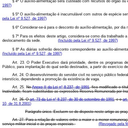
§ 4º O auxílio-alimentação será custeado com recursos do órgão o
1997)
§ 5º O auxílio-alimentação é inacumulável com outros de espécie 
pela Lei nº 9.527, de 1997)
§ 6º Considerar-se-á para o desconto do auxílio-alimentação, po
§ 7º Para os efeitos deste artigo, considera-se como dia trabalhado 
deslocamento da sede.
(Incluído pela Lei nº 9.527, de 1997)
§ 8º As diárias sofrerão desconto correspondente ao auxílio-aliment
(Incluído pela Lei nº 9.527, de 1997)
Art. 23. O Poder Executivo dará prioridade, dentre os programas d
Público, para implantação do qual serão destinados, a partir do exercício 
Art. 24. O desenvolvimento do servidor civil no serviço público fed
interstício, dependendo a promoção da existência de vaga.
Art. 25.
No
Anexo II da Lei n° 8.237, de 1991
, fica modificado o tí
Inatividade, ficam substituídas as expressões Reserva Remunerada por In
Art.
26. O
art. 73 da Lei n° 8.237, de 30 de setembro de 1991
, e o
art
10, de 31.8.2001)
Parágrafo único. Excluem-se do disposto neste artigo as praças
Art. 27. Para a relação de valores entre a maior e a menor remuneraç
serviço militar inicial e às praças especiais.
(Revogado pela Me