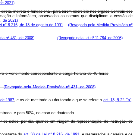
de 2021)
direta, indireta e fundacional, para terem exercício nos órgãos Centrais dos
rmação e Informática, observadas as normas que disciplinam a cessão de
, de 2021)
ei n° 8.216, de 13 de agosto de 1991
.
(Revogado pela Medida Provisória nº
ia nº 431, de 2008)
(Revogado pela Lei nº 11.784, de 2008)
re o vencimento correspondente à carga horária de 40 horas
."
(Revogado pela Medida Provisória nº 431, de 2008)
l de 1987
, e os de mestrado ou doutorado a que se refere o
art. 13, § 2°, "a",
strado, e para 50%, no caso de doutorado.
r do soldo, por dia, quando em viagem de representação, de instrução, de
 constante do
art. 38 da Lei n° 8.216, de 1991
, e restaurados a carreira e os