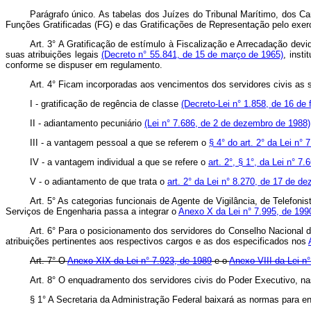
Parágrafo único. As tabelas dos Juízes do Tribunal Marítimo, dos C
Funções Gratificadas (FG) e das Gratificações de Representação pelo exer
Art. 3° A Gratificação de estímulo à Fiscalização e Arrecadação devi
suas atribuições legais
(Decreto n° 55.841, de 15 de março de 1965)
, insti
conforme se dispuser em regulamento.
Art. 4° Ficam incorporadas aos vencimentos dos servidores civis as 
I - gratificação de regência de classe
(Decreto-Lei n° 1.858, de 16 de 
II - adiantamento pecuniário
(Lei n° 7.686, de 2 de dezembro de 1988)
III - a vantagem pessoal a que se referem o
§ 4° do art. 2° da Lei n°
IV - a vantagem individual a que se refere o
art. 2°, § 1°, da Lei n° 7
V - o adiantamento de que trata o
art. 2° da Lei n° 8.270, de 17 de d
Art. 5° As categorias funcionais de Agente de Vigilância, de Telefon
Serviços de Engenharia passa a integrar o
Anexo X da Lei n° 7.995, de 199
Art. 6° Para o posicionamento dos servidores do Conselho Nacional 
atribuições pertinentes aos respectivos cargos e as dos especificados nos
Art. 7° O
Anexo XIX da Lei n° 7.923, de 1989
e o
Anexo VIII da Lei n
Art. 8° O enquadramento dos servidores civis do Poder Executivo, na
§ 1° A Secretaria da Administração Federal baixará as normas para e