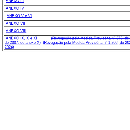
ANEXO III
ANEXO IV
ANEXO V e VI
ANEXO VII
ANEXO VIII
ANEXO IX, X e XI
(Revogação pela Medida Provisória nº 375, d
de 2007, do anexo X)
(Revogação pela Medida Provisória nº 1.203, de 20
2024)