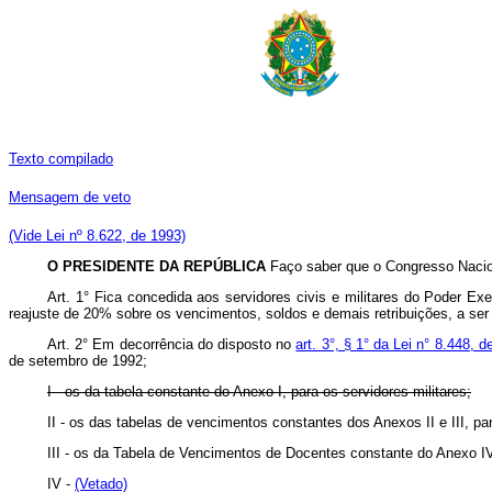
Texto compilado
Mensagem de veto
(Vide Lei nº 8.622, de 1993)
O PRESIDENTE DA REPÚBLICA
Faço saber que o Congresso Naciona
Art. 1° Fica concedida aos servidores civis e militares do Poder Exe
reajuste de 20% sobre os vencimentos, soldos e demais retribuições, a ser
Art. 2° Em decorrência do disposto no
art. 3°, § 1° da Lei n° 8.448, 
de setembro de 1992;
I - os da tabela constante do Anexo I, para os servidores militares;
II - os das tabelas de vencimentos constantes dos Anexos II e III, pa
III - os da Tabela de Vencimentos de Docentes constante do Anexo I
IV -
(Vetado)