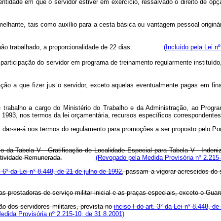
u entidade em que o servidor estiver em exercício, ressalvado o direito
semelhante, tais como auxílio para a cesta básica ou vantagem pessoal or
r dia não trabalhado, a proporcionalidade de 22 dias.
(Incluído pela Lei n
a participação do servidor em programa de treinamento regularmente instituíd
ação a que fizer jus o servidor, exceto aquelas eventualmente pagas em fin
e trabalho a cargo do Ministério do Trabalho e da Administração, ao Prog
de 1993, nos termos da lei orçamentária, recursos específicos correspondente
eral dar-se-á nos termos do regulamento para promoções a ser proposto pelo P
tulo da Tabela V - Gratificação de Localidade Especial para Tabela V - Inden
atividade Remunerada.
(Revogado pela Medida Provisória nº 2.215-
. 6° da Lei n° 8.448, de 21 de julho de 1992
, passam a vigorar acrescidos do 
 prestadoras de serviço militar inicial e as praças especiais, exceto o Guard
ão dos servidores militares, prevista no
inciso I do art. 3° da Lei n° 8.448, d
dida Provisória nº 2.215-10, de 31.8.2001)