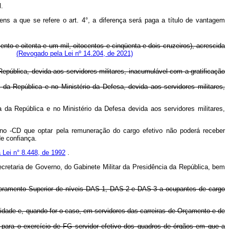
.
ns a que se refere o art. 4°, a diferença será paga a título de vantagem
ento e oitenta e um mil, oitocentos e cinqüenta e dois cruzeiros), acrescida
(Revogado pela Lei nº 14.204, de 2021)
epública, devida aos servidores militares, inacumulável com a gratificação
 da República e no Ministério da Defesa, devida aos servidores militares,
 da República e no Ministério da Defesa devida aos servidores militares,
ino -CD que optar pela remuneração do cargo efetivo não poderá receber
e confiança.
da Lei n° 8.448, de 1992
.
ecretaria de Governo, do Gabinete Militar da Presidência da República, bem
ssoramento Superior de níveis DAS-1, DAS-2 e DAS-3 a ocupantes de cargo
ntidade e, quando for o caso, em servidores das carreiras de Orçamento e de
o para o exercício de FG servidor efetivo dos quadros de órgãos em que a