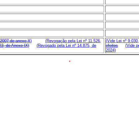
e 2007 do
anexo X
)
(Revogação pela Lei nº 11.526,
(Vide Lei nº 9.030
23, do Anexo IX)
(Revogado pela Lei nº 14.875, de
efeitos
(Vide p
2024)
*