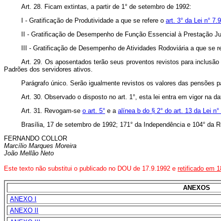
Art. 28. Ficam extintas, a partir de 1° de setembro de 1992:
I - Gratificação de Produtividade a que se refere o
art. 3° da Lei n° 
II - Gratificação de Desempenho de Função Essencial à Prestação Jur
III - Gratificação de Desempenho de Atividades Rodoviária a que se r
Art. 29. Os aposentados terão seus proventos revistos para inclusã
Padrões dos servidores ativos.
Parágrafo único. Serão igualmente revistos os valores das pensões pa
Art. 30. Observado o disposto no art. 1°, esta lei entra em vigor na d
Art. 31. Revogam-se
o art. 5°
e a
alínea b do § 2° do art. 13 da Lei n
Brasília, 17 de setembro de 1992; 171° da Independência e 104° da R
FERNANDO COLLOR
Marcílio Marques Moreira
João Mellão Neto
Este texto não substitui o publicado no DOU de 17.9.1992 e
retificado em 
ANEXOS
ANEXO I
ANEXO II