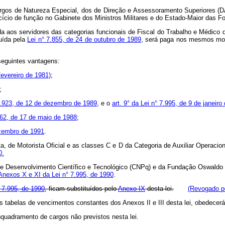
argos de Natureza Especial, dos de Direção e Assessoramento Superiores (D
cício de função no Gabinete dos Ministros Militares e do Estado-Maior das
da aos servidores das categorias funcionais de Fiscal do Trabalho e Médico 
tuída pela
Lei n° 7.855, de 24 de outubro de 1989
, será paga nos mesmos mold
seguintes vantagens:
fevereiro de 1981)
;
;
 7.923, de 12 de dezembro de 1989
, e o
art. 9° da Lei n° 7.995, de 9 de janeiro
.662, de 17 de maio de 1988
;
ezembro de 1991
.
ista, de Motorista Oficial e as classes C e D da Categoria de Auxiliar Operac
0.
de Desenvolvimento Científico e Tecnológico (CNPq) e da Fundação Oswaldo 
Anexos X e XI da Lei n° 7.995, de 1990
.
° 7.995, de 1990
, ficam substituídos pelo
Anexo IX
desta lei.
(Revogado pe
s tabelas de vencimentos constantes dos Anexos II e III desta lei, obedecer
nquadramento de cargos não previstos nesta lei.