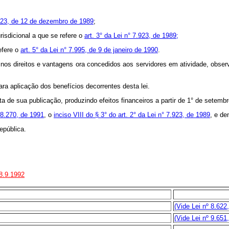
7.923, de 12 de dezembro de 1989
;
isdicional a que se refere o
art. 3° da Lei n° 7.923, de 1989;
efere o
art. 5° da Lei n° 7.995, de 9 de janeiro de 1990
.
o nos direitos e vantagens ora concedidos aos servidores em atividade, obs
ra aplicação dos benefícios decorrentes desta lei.
ata de sua publicação, produzindo efeitos financeiros a partir de 1° de setemb
° 8.270, de 1991
, o
inciso VIII do § 3° do art. 2° da Lei n° 7.923, de 1989
, e de
epública.
18.9.1992
(Vide Lei nº 8.622
(V
ide Lei nº 9.651