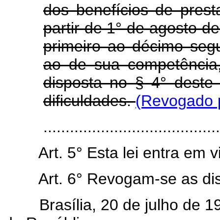
dos benefícios de pres
partir de 1° de agosto d
primeiro ao décimo segu
ao de sua competência,
disposta no § 4° deste 
dificuldades.
(Revogado p
.......................................
Art. 5° Esta lei entra em 
Art. 6° Revogam-se as di
Brasília, 20 de julho de 19