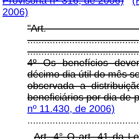
Provisória nº 316, de 2006)
(
2006)
"Ar
.......................................
........................................
4º Os benefícios deve
décimo dia útil do mês s
observada a distribuiç
beneficiários por dia de
nº 11.430, de 2006)
........................................
Art. 4° O art. 41 da L