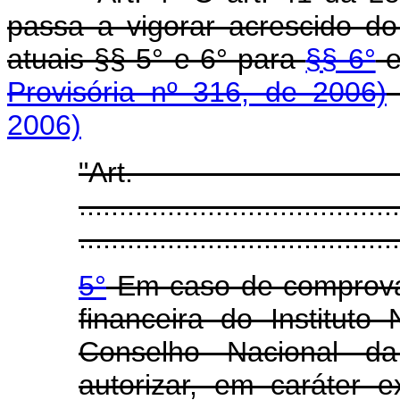
passa a vigorar acrescido d
atuais §§ 5° e 6° para
§§ 6°
Provisória nº 316, de 2006)
2006)
"Ar
........................................
........................................
5°
Em caso de comprovad
financeira do Instituto
Conselho Nacional da
autorizar, em caráter 