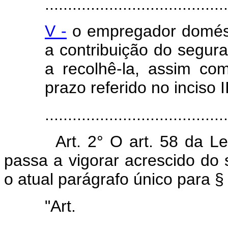
........................................
V -
o empregador domést
a contribuição do segur
a recolhê-la, assim co
prazo referido no inciso I
.......................................
Art. 2° O art. 58 da L
passa a vigorar acrescido do
o atual parágrafo único para § 
"Ar
........................................