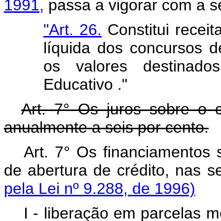
1991,
passa a vigorar com a s
"Art. 26.
Constitui receit
líquida dos concursos d
os valores destinad
Educativo ."
Art. 7° Os juros sobre o c
anualmente a seis por cento.
Art. 7° Os financiamentos
de abertura de crédito, nas 
pela Lei nº 9.288, de 1996)
I - liberação em parcelas 