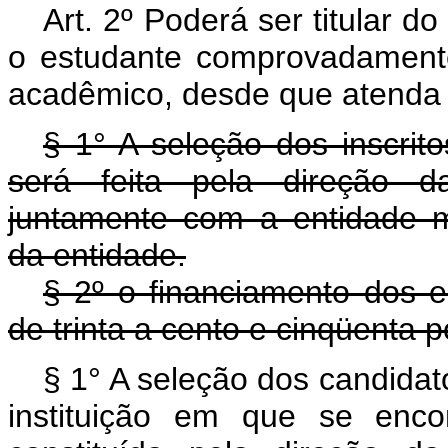
Art. 2º Poderá ser titular do
o estudante comprovadamen
acadêmico, desde que atenda
§ 1° A seleção dos inscrito
será feita pela direção da
juntamente com a entidade m
da entidade.
§ 2º o financiamento dos e
de trinta a cento e cinqüenta 
§ 1° A seleção dos candidat
instituição em que se enco