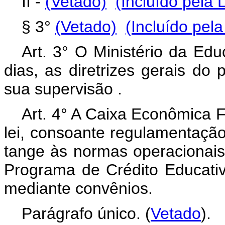
II -
(Vetado)
(Incluído pela 
§ 3°
(Vetado)
(Incluído pela
Art. 3° O Ministério da Ed
dias, as diretrizes gerais do
sua supervisão .
Art. 4° A Caixa Econômica F
lei, consoante regulamentação
tange às normas operacionais 
Programa de Crédito Educati
mediante convênios.
Parágrafo único. (
Vetado
).