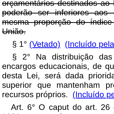
orçamentários destinados ao
poderão ser inferiores aos
mesma proporção do índice
União.
§ 1°
(Vetado)
(Incluído pel
§ 2° Na distribuição da
encargos educacionais, de que
desta Lei, será dada priorid
superior que mantenham pr
recursos próprios.
(Incluído p
Art. 6° O caput do art. 2