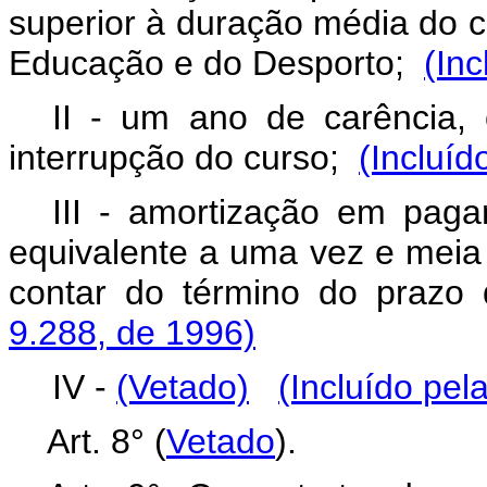
superior à duração média do cu
Educação e do Desporto;
(Inc
II - um ano de carência, 
interrupção do curso;
(Incluíd
III - amortização em pa
equivalente a uma vez e meia o
contar do término do prazo
9.288, de 1996)
IV -
(Vetado)
(Incluído pel
Art. 8° (
Vetado
).