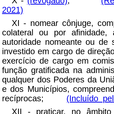
X -
(revogado)
;
(Re
2021)
XI - nomear cônjuge, comp
colateral ou por afinidade, 
autoridade nomeante ou de 
investido em cargo de direçã
exercício de cargo em comis
função gratificada na adminis
qualquer dos Poderes da Uniã
e dos Municípios, compreend
recíprocas;
(Incluído pe
XII - praticar, no âmbit