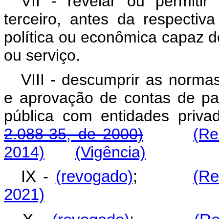
VII - revelar ou permit
terceiro, antes da respectiva
política ou econômica capaz d
ou serviço.
VIII - descumprir as normas
e aprovação de contas de par
pública com entidades pr
2.088-35, de 2000)
(Re
2014)
(Vigência)
IX -
(revogado)
;
(Re
2021)