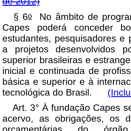
de 2012)
o
§ 6
No âmbito de program
Capes poderá conceder bol
estudantes, pesquisadores e p
a projetos desenvolvidos po
superior brasileiras e estrang
inicial e continuada de profi
básica e superior e à internac
tecnológica do Brasil.
(Incl
Art. 3° À fundação Capes se
acervo, as obrigações, os d
orçamentárias do órg