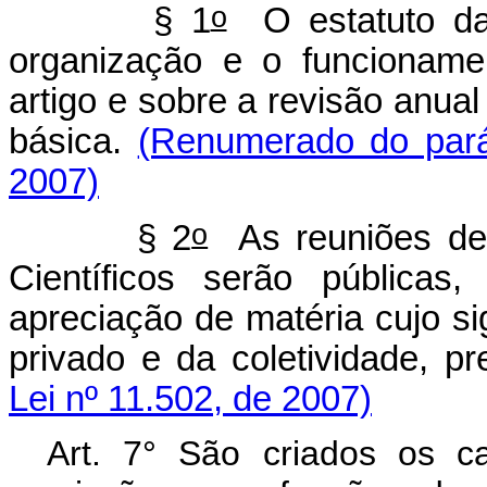
o
§ 1
O estatuto da
organização e o funcioname
artigo e sobre a revisão anual
básica.
(Renumerado do parág
2007)
o
§ 2
As reuniões del
Científicos serão públicas
apreciação de matéria cujo sig
privado e da coletividade, pr
Lei nº 11.502, de 2007)
Art. 7° São criados os c