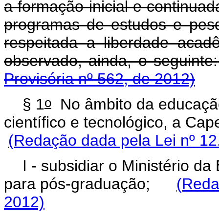
a formação inicial e continuad
programas de estudos e pesq
respeitada a liberdade acadê
observado, ainda, o seguinte:
Provisória nº 562, de 2012)
o
§ 1
No âmbito da educação
científico e tecnológico, a C
(Redação dada pela Lei nº 12
I - subsidiar o Ministério d
para pós-graduação;
(Reda
2012)