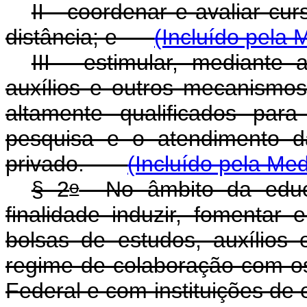
II - coordenar e avaliar cu
distância; e
(Incluído pela 
III - estimular, mediante
auxílios e outros mecanismo
altamente qualificados par
pesquisa e o atendimento d
privado.
(Incluído pela Med
o
§ 2
No âmbito da educa
finalidade induzir, fomentar
bolsas de estudos, auxílios
regime de colaboração com os 
Federal e com instituições de 