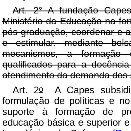
Art. 2° A fundação Capes
Ministério da Educação na for
pós-graduação, coordenar e av
e estimular, mediante bols
mecanismos, a formação 
qualificados para a docênci
atendimento da demanda dos s
o
Art. 2
A Capes subsidia
formulação de políticas e n
suporte à formação de pro
educação básica e superior e 