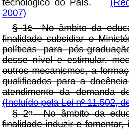
tecnológico do País.
(Re
2007)
o
§ 1
No âmbito da educaç
finalidade subsidiar o Minis
políticas para pós-graduaç
desse nível e estimular, med
outros mecanismos, a forma
qualificados para a docênci
atendimento da demanda d
(Incluído pela Lei nº 11.502, d
o
§ 2
No âmbito da educa
finalidade induzir e fomentar