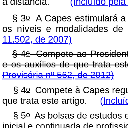
a distância.
(Incluído pela
o
§ 3
A Capes estimulará a 
os níveis e modalidade
11.502, de 2007)
o
§ 4
Compete ao Presidente
e os auxílios de que trata est
Provisória nº 562, de 2012)
o
§ 4
Compete à Capes regula
que trata este artigo.
(Inclu
o
§ 5
As bolsas de estudos e
inicial e continuada de profiss