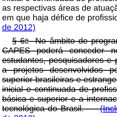
as respectivas áreas de atua
em que haja défice de profis
de 2012)
o
§ 6
No âmbito de program
CAPES poderá conceder no 
estudantes, pesquisadores e p
a projetos desenvolvidos po
superior brasileiras e estrang
inicial e continuada de profi
básica e superior e a internac
tecnológica do Brasil.
(Inc