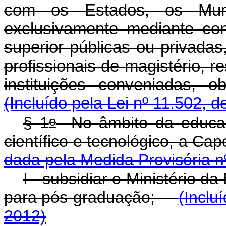
com os Estados, os Muni
exclusivamente mediante con
superior públicas ou privadas
profissionais de magistério, 
instituições conveniadas,
(Incluído pela Lei nº 11.502, d
o
§ 1
No âmbito da educaç
científico e tecnológico, a Cap
dada pela Medida Provisória n
I - subsidiar o Ministério d
para pós-graduação;
(Inclu
2012)