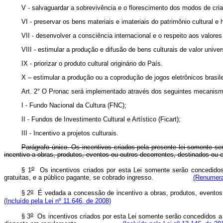
V - salvaguardar a sobrevivência e o florescimento dos modos de criar,
VI - preservar os bens materiais e imateriais do patrimônio cultural e hi
VII - desenvolver a consciência internacional e o respeito aos valore
VIII - estimular a produção e difusão de bens culturais de valor univ
IX - priorizar o produto cultural originário do País.
X – estimular a produção ou a coprodução de jogos eletrônicos brasi
Art. 2° O Pronac será implementado através dos seguintes mecanis
I - Fundo Nacional da Cultura (FNC);
II - Fundos de Investimento Cultural e Artístico (Ficart);
III - Incentivo a projetos culturais.
Parágrafo único. Os incentivos criados pela presente lei somente se
incentivo a obras, produtos, eventos ou outros decorrentes, destinados ou ci
o
§ 1
Os incentivos criados por esta Lei somente serão concedidos a 
gratuitas, e a público pagante, se cobrado ingresso.
(Renumerad
o
§ 2
É vedada a concessão de incentivo a obras, produtos, eventos o
(Incluído pela Lei nº 11.646, de 2008)
o
§ 3
Os incentivos criados por esta Lei somente serão concedidos a 