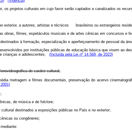
15)
(Vigência)
lei, os projetos culturais em cujo favor serão captados e canalizados os rec
o exterior, a autores, artistas e técnicos brasileiros ou estrangeiros reside
as obras, filmes, espetáculos musicais e de artes cênicas em concursos e fes
o, destinados à formação, especialização e aperfeiçoamento de pessoal da áre
s desenvolvidos por instituições públicas de educação básica que visem ao de
 de crianças e adolescentes;
(Incluída pela Lei nº 14.568, de 2023)
onovideográfica de caráter cultural;
 média metragem e filmes documentais, preservação do acervo cinematográf
 2001)
s;
ênicas, de música e de folclore;
 cultural destinados a exposições públicas no País e no exterior;
s cênicas ou congêneres;
, mediante: