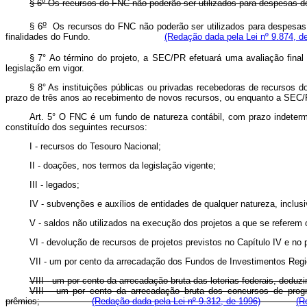
§ 6º Os recursos do FNC não poderão ser utilizados para despesas 
o
§ 6
Os recursos do FNC não poderão ser utilizados para despesas 
finalidades do Fundo.
(Redação dada pela Lei nº 9.874, d
§ 7° Ao término do projeto, a SEC/PR efetuará uma avaliação final
legislação em vigor.
§ 8° As instituições públicas ou privadas recebedoras de recursos do
prazo de três anos ao recebimento de novos recursos, ou enquanto a SEC/PR
Art. 5° O FNC é um fundo de natureza contábil, com prazo indeter
constituído dos seguintes recursos:
I - recursos do Tesouro Nacional;
II - doações, nos termos da legislação vigente;
III - legados;
IV - subvenções e auxílios de entidades de qualquer natureza, inclus
V - saldos não utilizados na execução dos projetos a que se referem o
VI - devolução de recursos de projetos previstos no Capítulo IV e no 
VII - um por cento da arrecadação dos Fundos de Investimentos Regi
VIII - um por cento da arrecadação bruta das loterias federais, dedu
VIII - um por cento da arrecadação bruta dos concursos de prognós
prêmios;
(Redação dada pela Lei nº 9.312, de 1996)
(R