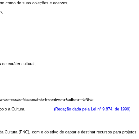
 bem como de suas coleções e acervos;
s;
de caráter cultural;
 a Comissão Nacional de Incentivo à Cultura - CNIC.
acional de Apoio à Cultura.
(Redação dada pela Lei nº 9.874, de 1999)
a Cultura (FNC), com o objetivo de captar e destinar recursos para projetos