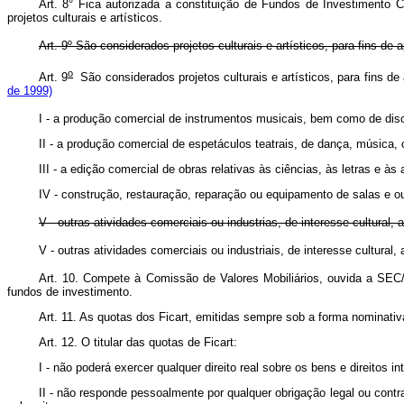
Art. 8° Fica autorizada a constituição de Fundos de Investimento C
projetos culturais e artísticos.
Art. 9º São considerados projetos culturais e artísticos, para fins 
o
Art. 9
São considerados projetos culturais e artísticos, para fins d
de 1999)
I - a produção comercial de instrumentos musicais, bem como de disco
II - a produção comercial de espetáculos teatrais, de dança, música,
III - a edição comercial de obras relativas às ciências, às letras e à
IV - construção, restauração, reparação ou equipamento de salas e ou
V - outras atividades comerciais ou industrias, de interesse cultura
V - outras atividades comerciais ou industriais, de interesse cultural
Art. 10. Compete à Comissão de Valores Mobiliários, ouvida a SEC/P
fundos de investimento.
Art. 11. As quotas dos Ficart, emitidas sempre sob a forma nominativa
Art. 12. O titular das quotas de Ficart:
I - não poderá exercer qualquer direito real sobre os bens e direitos i
II - não responde pessoalmente por qualquer obrigação legal ou contr