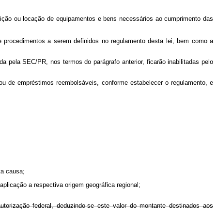
isição ou locação de equipamentos e bens necessários ao cumprimento das
s e procedimentos a serem definidos no regulamento desta lei, bem como a
da pela SEC/PR, nos termos do parágrafo anterior, ficarão inabilitadas pelo
 ou de empréstimos reembolsáveis, conforme estabelecer o regulamento, e
ta causa;
aplicação a respectiva origem geográfica regional;
autorização federal, deduzindo-se este valor do montante destinados aos