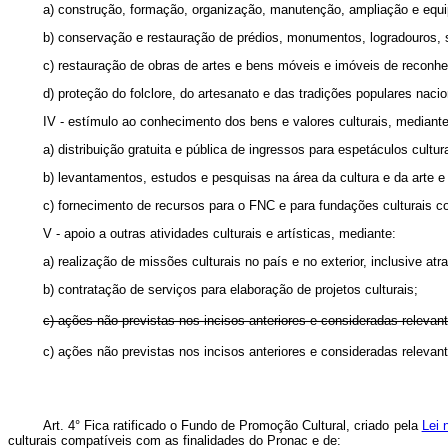
a) construção, formação, organização, manutenção, ampliação e equi
b) conservação e restauração de prédios, monumentos, logradouros, s
c) restauração de obras de artes e bens móveis e imóveis de reconhec
d) proteção do folclore, do artesanato e das tradições populares nacio
IV - estímulo ao conhecimento dos bens e valores culturais, mediante
a) distribuição gratuita e pública de ingressos para espetáculos cultura
b) levantamentos, estudos e pesquisas na área da cultura e da arte 
c) fornecimento de recursos para o FNC e para fundações culturais com
V - apoio a outras atividades culturais e artísticas, mediante:
a) realização de missões culturais no país e no exterior, inclusive a
b) contratação de serviços para elaboração de projetos culturais;
c) ações não previstas nos incisos anteriores e consideradas relevan
c) ações não previstas nos incisos anteriores e consideradas r
Art. 4° Fica ratificado o Fundo de Promoção Cultural, criado pela
Lei 
culturais compatíveis com as finalidades do Pronac e de: