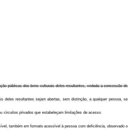
lação públicas dos bens culturais deles resultantes, vedada a concessão de
ais deles resultantes sejam abertas, sem distinção, a qualquer pessoa, se
ou circuitos privados que estabeleçam limitações de acesso.
ssível, também em formato acessível à pessoa com deficiência, observado o