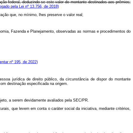
ização federal, deduzindo-se este valor do montante destinados aos prêmios;
gado pela Lei nº 13.756, de 2018)
ação que, no mínimo, lhes preserve o valor real;
Economia, Fazenda e Planejamento, observadas as normas e procedimentos do
entar nº 195, de 2022)
ssoa jurídica de direito público, da circunstância de dispor do montante
 com destinação especificada na origem.
projeto, a serem devidamente avaliados pela SEC/PR.
rais, que levem em conta o caráter social da iniciativa, mediante critérios,