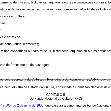
pamento de museus, bibliotecas, arquivos e outras organizações culturais,
ítios e demais espaços, inclusive naturais, tombados pelos Poderes Público
ido valor cultural;
nais;
:
is e artísticos;
e de seus vários segmentos;
 fins específicos ou para museus, bibliotecas, arquivos ou outras entidades 
través do fornecimento de passagens;
tes pela Secretaria da Cultura da Presidência da República - SEC/PR, ouvida
elevantes pelo Ministro de Estado da Cultura, consultada a Comissão N
CAPÍTULO II
Do Fundo Nacional da Cultura (FNC)
n° 7.505, de 2 de julho de 1986
, que passará a denominar-se Fundo Nacional d