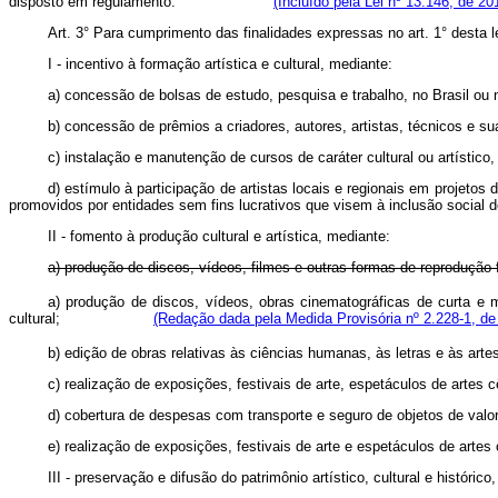
disposto em regulamento.
(Incluído pela Lei nº 13.146, de 20
Art. 3° Para cumprimento das finalidades expressas no art. 1° desta 
I - incentivo à formação artística e cultural, mediante:
a) concessão de bolsas de estudo, pesquisa e trabalho, no Brasil ou n
b) concessão de prêmios a criadores, autores, artistas, técnicos e su
c) instalação e manutenção de cursos de caráter cultural ou artístic
d) estímulo à participação de artistas locais e regionais em projeto
promovidos por entidades sem fins lucrativos que visem à inclusão social
II - fomento à produção cultural e artística, mediante:
a) produção de discos, vídeos, filmes e outras formas de reprodução f
a) produção de discos, vídeos, obras cinematográficas de curta e
cultural;
(Redação dada pela Medida Provisória nº 2.228-1, de
b) edição de obras relativas às ciências humanas, às letras e às arte
c) realização de exposições, festivais de arte, espetáculos de artes c
d) cobertura de despesas com transporte e seguro de objetos de valor
e) realização de exposições, festivais de arte e espetáculos de arte
III - preservação e difusão do patrimônio artístico, cultural e histórico