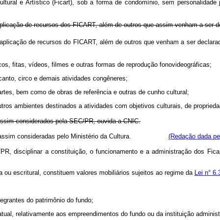
ultural e Artístico (Ficart), sob a forma de condomínio, sem personalidad
de aplicação de recursos dos FICART, além de outros que assim venham a ser 
e aplicação de recursos do FICART, além de outros que venham a ser declarado
s, fitas, vídeos, filmes e outras formas de reprodução fonovideográficas;
 canto, circo e demais atividades congêneres;
s artes, bem como de obras de referência e outras de cunho cultural;
tros ambientes destinados a atividades com objetivos culturais, de proprieda
l, assim considerados pela SEC/PR, ouvida a CNIC.
, assim consideradas pelo Ministério da Cultura
.
(Redação dada pel
R, disciplinar a constituição, o funcionamento e a administração dos Fica
 ou escritural, constituem valores mobiliários sujeitos ao regime da
Lei n° 6
ntegrantes do patrimônio do fundo;
atual, relativamente aos empreendimentos do fundo ou da instituição adminis