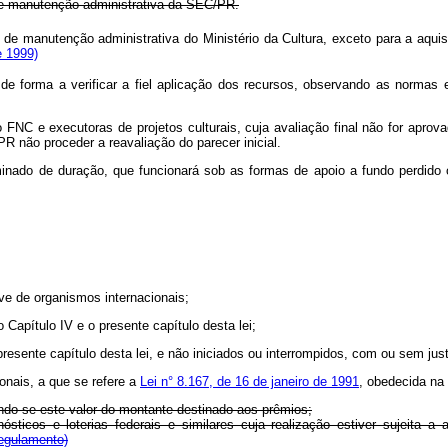
de manutenção administrativa da SEC/PR.
de manutenção administrativa do Ministério da Cultura, exceto para a aqu
e 1999)
 de forma a verificar a fiel aplicação dos recursos, observando as norma
 FNC e executoras de projetos culturais, cuja avaliação final não for aprova
 não proceder a reavaliação do parecer inicial.
minado de duração, que funcionará sob as formas de apoio a fundo perdido
ive de organismos internacionais;
 Capítulo IV e o presente capítulo desta lei;
presente capítulo desta lei, e não iniciados ou interrompidos, com ou sem jus
onais, a que se refere a
Lei n° 8.167, de 16 de janeiro de 1991
, obedecida na 
zindo-se este valor do montante destinado aos prêmios;
ticos e loterias federais e similares cuja realização estiver sujeita a 
egulamento)