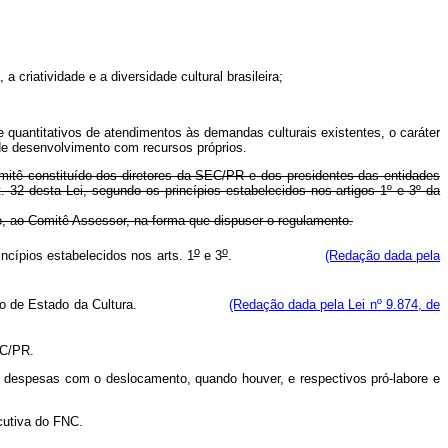
 criatividade e a diversidade cultural brasileira;
e quantitativos de atendimentos às demandas culturais existentes, o caráter
e de desenvolvimento com recursos próprios.
mitê constituído dos diretores da SEC/PR e dos presidentes das entidades
 32 desta Lei, segundo os princípios estabelecidos nos artigos 1º e 3º da
o, ao Comitê Assessor, na forma que dispuser o regulamento.
o
o
ncípios estabelecidos nos arts. 1
e 3
.
(Redação dada pela
elo Ministro de Estado da Cultura.
(Redação dada pela Lei nº 9.874, de
EC/PR.
 de despesas com o deslocamento, quando houver, e respectivos pró-labore e
cutiva do FNC.