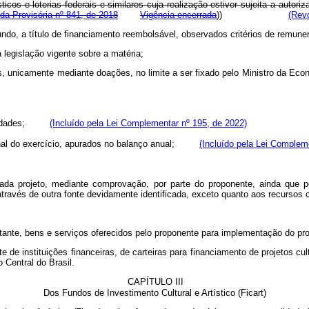
icos e loterias federais e similares cuja realização estiver sujeita a autor
da Provisória nº 841, de 2018
Vigência encerrada
))
(Revo
do, a título de financiamento reembolsável, observados critérios de remuner
 legislação vigente sobre a matéria;
os, unicamente mediante doações, no limite a ser fixado pelo Ministro da 
nibilidades;
(Incluído pela Lei Complementar nº 195, de 2022)
o final do exercício, apurados no balanço anual;
(Incluído pela Lei Complem
cada projeto, mediante comprovação, por parte do proponente, ainda que pe
através de outra fonte devidamente identificada, exceto quanto aos recursos
restante, bens e serviços oferecidos pelo proponente para implementação do 
de instituições financeiras, de carteiras para financiamento de projetos cultu
 Central do Brasil.
CAPÍTULO III
Dos Fundos de Investimento Cultural e Artístico (Ficart)