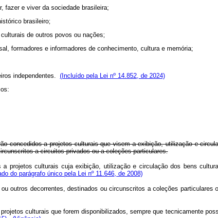
 fazer e viver da sociedade brasileira;
stórico brasileiro;
s culturais de outros povos ou nações;
ersal, formadores e informadores de conhecimento, cultura e memória;
leiros independentes.
(Incluído pela Lei nº 14.852, de 2024)
mos:
rão concedidos a projetos culturais que visem a exibição, utilização e circu
rcunscritos a circuitos privados ou a coleções particulares.
projetos culturais cuja exibição, utilização e circulação dos bens cultur
o do parágrafo único pela Lei nº 11.646, de 2008)
u outros decorrentes, destinados ou circunscritos a coleções particulares 
projetos culturais que forem disponibilizados, sempre que tecnicamente po