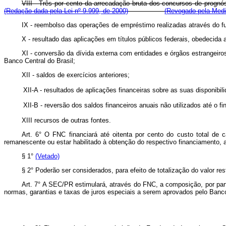
VIII - Três por cento da arrecadação bruta dos concursos de prognóst
(Redação dada pela Lei nº 9.999, de 2000)
(Revogado pela Medi
IX - reembolso das operações de empréstimo realizadas através do fun
X - resultado das aplicações em títulos públicos federais, obedecida a
XI - conversão da dívida externa com entidades e órgãos estrangeir
Banco Central do Brasil;
XII - saldos de exercícios anteriores;
XII-A - resultados de aplicações financeiras sobre as suas dispo
XII-B - reversão dos saldos financeiros anuais não utilizados até 
XIII recursos de outras fontes.
Art. 6° O FNC financiará até oitenta por cento do custo total de 
remanescente ou estar habilitado à obtenção do respectivo financiamento, 
§ 1°
(Vetado)
§ 2° Poderão ser considerados, para efeito de totalização do valor 
Art. 7° A SEC/PR estimulará, através do FNC, a composição, por parte 
normas, garantias e taxas de juros especiais a serem aprovados pelo Banco