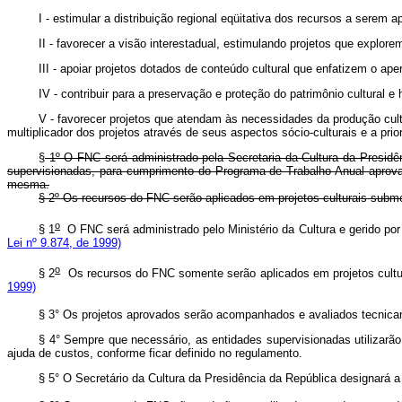
I - estimular a distribuição regional eqüitativa dos recursos a serem a
II - favorecer a visão interestadual, estimulando projetos que explore
III - apoiar projetos dotados de conteúdo cultural que enfatizem o aper
IV - contribuir para a preservação e proteção do patrimônio cultural e hi
V - favorecer projetos que atendam às necessidades da produção cultu
multiplicador dos projetos através de seus aspectos sócio-culturais e a pr
§
1º O FNC será administrado pela Secretaria da Cultura da Presidê
supervisionadas, para cumprimento do Programa de Trabalho Anual aprovado
mesma.
§ 2º Os recursos do FNC serão aplicados em projetos culturais subm
o
§ 1
O FNC será administrado pelo Ministério da Cultura e gerido por 
Lei nº 9.874, de 1999)
o
§ 2
Os recursos do FNC somente serão aplicados em projetos c
1999)
§ 3° Os projetos aprovados serão acompanhados e avaliados tecnica
§ 4° Sempre que necessário, as entidades supervisionadas utilizarão
ajuda de custos, conforme ficar definido no regulamento.
§ 5° O Secretário da Cultura da Presidência da República designará 