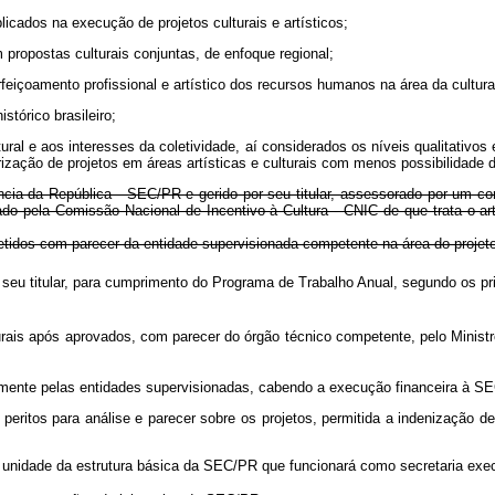
plicados na execução de projetos culturais e artísticos;
m propostas culturais conjuntas, de enfoque regional;
feiçoamento profissional e artístico dos recursos humanos na área da cultura, a
stórico brasileiro;
ral e aos interesses da coletividade, aí considerados os níveis qualitativos 
iorização de projetos em áreas artísticas e culturais com menos possibilidad
ncia da República - SEC/PR e gerido por seu titular, assessorado por um co
 pela Comissão Nacional de Incentivo à Cultura - CNIC de que trata o art.
etidos com parecer da entidade supervisionada competente na área do projet
seu titular, para cumprimento do Programa de Trabalho Anual, segundo os pri
ulturais após aprovados, com parecer do órgão técnico competente, p
mente pelas entidades supervisionadas, cabendo a execução financeira à S
 peritos para análise e parecer sobre os projetos, permitida a indenização
a unidade da estrutura básica da SEC/PR que funcionará como secretaria exe