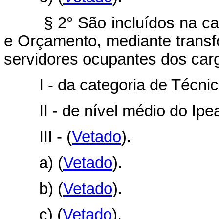
§ 2° São incluídos na cate
e Orçamento, mediante transf
servidores ocupantes dos carg
I - da categoria de Técnic
II - de nível médio do Ipea
III -
(
Vetado
).
a)
(
Vetado
).
b)
(
Vetado
).
c)
(
Vetado
).