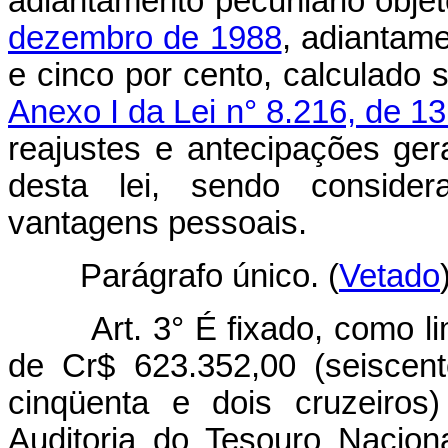
adiantamento pecuniário obje
dezembro de 1988
, adiantame
e cinco por cento, calculado
Anexo I da Lei n° 8.216, de 1
reajustes e antecipações gerai
desta lei, sendo consid
vantagens pessoais.
Parágrafo único. (
Vetado
Art. 3° É fixado, como limi
de Cr$ 623.352,00 (seiscent
cinqüenta e dois cruzeiros
Auditoria do Tesouro Nacional