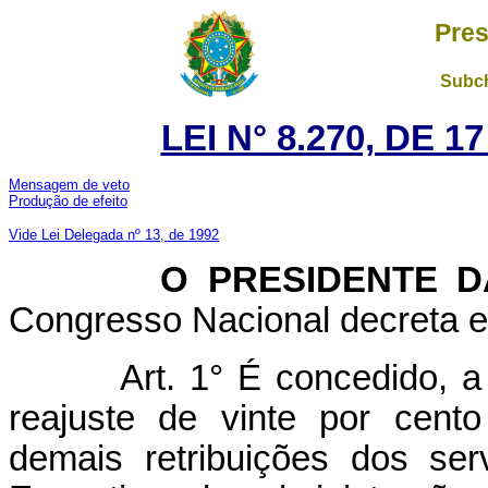
Pres
Subch
LEI N° 8.270, DE 
Mensagem de veto
Produção de e
feito
Vide Lei Delegada nº 13, de 1992
O PRESIDENTE DA 
Congresso Nacional decreta e 
Art. 1° É concedido, a pa
reajuste de vinte por cent
demais retribuições dos ser