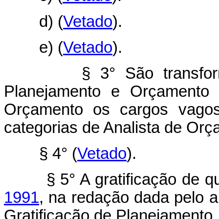
d)
(
Vetado
).
e)
(
Vetado
).
§ 3° São transformado
Planejamento e Orçamento 
Orçamento os cargos vagos 
categorias de Analista de Or
§ 4°
(
Vetado
).
§ 5° A gratificação de qu
1991
, na redação dada pelo a
Gratificação de Planejamento