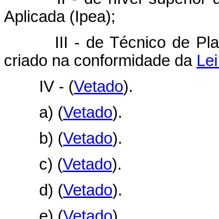
Aplicada (Ipea);
III - de Técnico de Plane
criado na conformidade da
Lei
IV -
(
Vetado
).
a)
(
Vetado
).
b)
(
Vetado
).
c)
(
Vetado
).
d)
(
Vetado
).
e)
(
Vetado
).