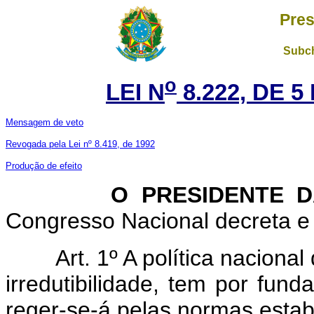
Pres
Subch
o
LEI N
8.222, DE 
Mensagem de veto
Revogada pela Lei nº 8.419, de 1992
Produção de efeito
O PRESIDENTE DA 
Congresso Nacional decreta e 
Art. 1º A política nacional de
irredutibilidade, tem por fund
reger-se-á pelas normas estabe