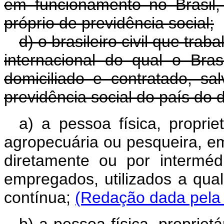
em funcionamento no Brasil,
próprio de previdência social;
d) o brasileiro civil que trab
internacional do qual o Bra
domiciliado e contratado, s
previdência social do país do d
a) a pessoa física, proprie
agropecuária ou pesqueira, e
diretamente ou por intermé
empregados, utilizados a qual
contínua;
(Redação dada pela 