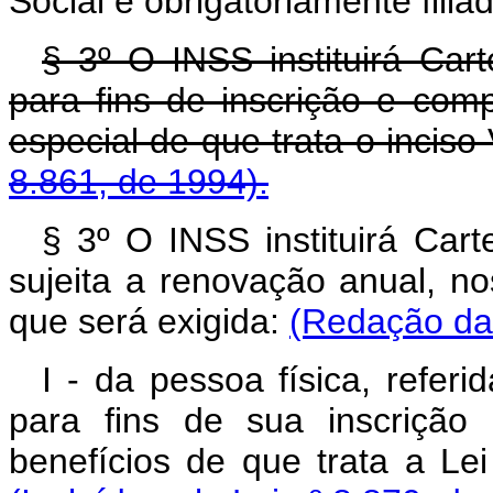
Social é obrigatoriamente fili
§
3º O INSS instituirá Carte
para fins de inscrição e co
especial de que trata o inciso 
8.861, de 1994).
§ 3º O INSS instituirá Carte
sujeita a renovação anual, n
que será exigida:
(Redação dad
I - da pessoa física, referi
para fins de sua inscrição
benefícios de que trata a Le