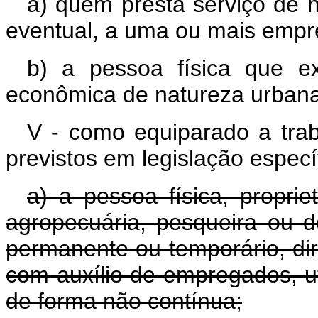
a) quem presta serviço de n
eventual, a uma ou mais empr
b) a pessoa física que ex
econômica de natureza urbana,
V - como equiparado a tra
previstos em legislação especí
a) a pessoa física, proprie
agropecuária, pesqueira ou d
permanente ou temporário, di
com auxílio de empregados, uti
de forma não contínua;