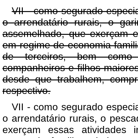
VII - como segurado especial
o arrendatário rurais, o ga
assemelhado, que exerçam es
em regime de economia familia
de terceiros, bem como 
companheiros e filhos maiore
desde que trabalhem, compr
respectivo.
VII - como segurado especial
o arrendatário rurais, o pesc
exerçam essas atividades 