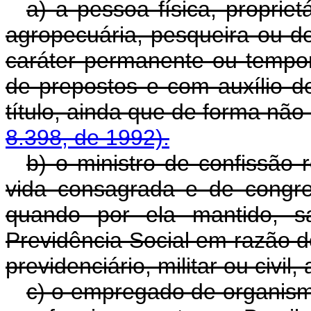
a) a pessoa física, propriet
agropecuária, pesqueira ou de
caráter permanente ou tempor
de prepostos e com auxílio d
título, ainda que de forma não
8.398, de 1992).
b) o ministro de confissão 
vida consagrada e de congre
quando por ela mantido, sa
Previdência Social em razão de
previdenciário, militar ou civil
c) o empregado de organismo 