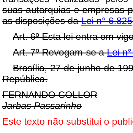
suas autarquias e empresas p
as disposições da
Lei n° 6.82
Art. 6º Esta lei entra em vi
Art. 7º Revogam-se a
Lei n
Brasília, 27 de junho de 19
República.
FERNANDO COLLOR
Jarbas Passarinho
Este texto não substitui o pub