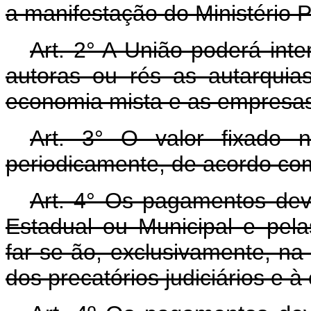
a manifestação do Ministério P
Art. 2° A União poderá int
autoras ou rés as autarquia
economia mista e as empresas 
Art. 3° O valor fixado n
periodicamente, de acordo com
Art. 4° Os pagamentos dev
Estadual ou Municipal e pel
far-se-ão, exclusivamente, n
dos precatórios judiciários e à