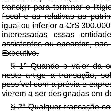
transigir para terminar o lití
fiscal e as relativas ao patri
igual ou inferior a Cr$ 300.000
interessadas essas entidad
assistentes ou opoentes, nas
Executivo.
§ 1° Quando o valor da cau
neste artigo a transação, s
possível com a prévia e expre
vierem a ser designadas em d
§ 2° Qualquer transação s