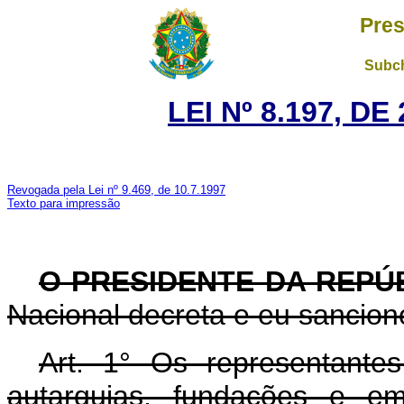
Pres
Subch
LEI Nº 8.197, D
Revogada pela Lei nº 9.469, de 10.7.1997
Texto para impressão
O PRESIDENTE DA REPÚ
Nacional decreta e eu sanciono
Art. 1° Os representantes
autarquias, fundações e em