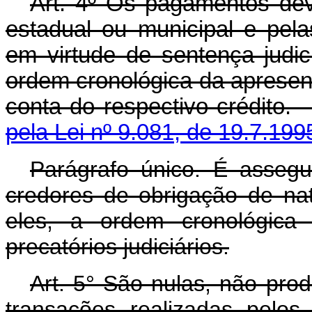
Art. 4º Os pagamentos dev
estadual ou municipal e pela
em virtude de sentença judici
ordem cronológica da apresent
conta do respectivo crédit
pela Lei nº 9.081, de 19.7.199
Parágrafo único. É assegu
credores de obrigação de nat
eles, a ordem cronológica 
precatórios judiciários.
Art. 5° São nulas, não prod
transações realizadas pelos 