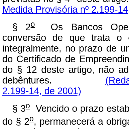
Medida Provisória nº 2.199-14
o
§ 2
Os Bancos Operad
conversão de que trata o
integralmente, no prazo de 
do Certificado de Empreendi
do § 12 deste artigo, não a
debêntures.
(Reda
2.199-14, de 2001)
o
§ 3
Vencido o prazo estab
o
do § 2
, permanecerá a obrig