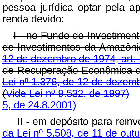
pessoa jurídica optar pela a
renda devido:
I - no Fundo de Investimen
de Investimentos da Amazôn
12 de dezembro de 1974, art. 1
de Recuperação Econômica do
Lei nº 1.376, de 12 de dezemb
(
Vide Lei nº 9.532, de 1997)
5, de 24.8.2001)
II - em depósito para rein
da Lei nº 5.508, de 11 de out