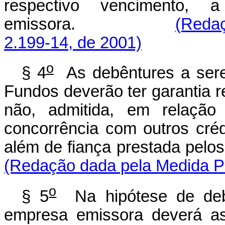
respectivo vencimento, 
emissora.
(Redaç
2.199-14, de 2001)
o
§ 4
As debêntures a sere
Fundos deverão ter garantia r
não, admitida, em relação 
concorrência com outros créd
além de fiança prestada pelos
(Redação dada pela Medida Pr
o
§ 5
Na hipótese de debê
empresa emissora deverá as