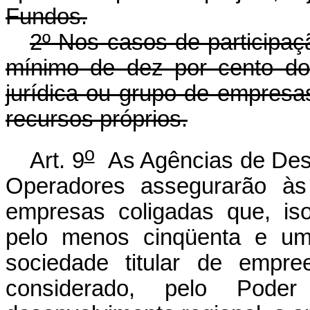
Fundos.
2º Nos casos de participaçã
mínimo de dez por cento do
jurídica ou grupo de empresas
recursos próprios.
o
Art. 9
As Agências de Dese
Operadores assegurarão às
empresas coligadas que, is
pelo menos cinqüenta e um 
sociedade titular de empr
considerado, pelo Poder 