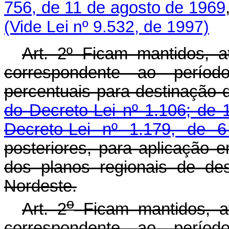
756, de 11 de agosto de 1969
(Vide Lei nº 9.532, de 1997)
Art. 2º Ficam mantidos, a
correspondente ao perío
percentuais para destinação 
do Decreto-Lei nº 1.106; de
Decreto-Lei nº 1.179, de 
posteriores, para aplicação 
dos planos regionais de de
Nordeste.
o
Art. 2
Ficam mantidos, at
correspondente ao perío