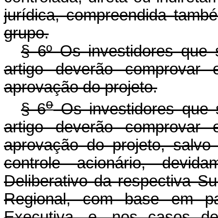
jurídica, compreendida també
grupo.
§ 6º Os investidores que
artigo deverão comprovar 
aprovação do projeto.
o
§ 6
Os investidores que 
artigo deverão comprovar 
aprovação do projeto, salvo
controle acionário, devid
Deliberativo da respectiva S
Regional, com base em par
Executiva, e, nos casos de 