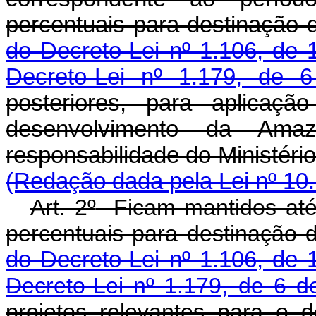
percentuais para destinação 
do Decreto-Lei nº 1.106, de
Decreto-Lei nº 1.179, de 
posteriores, para aplicaçã
desenvolvimento da Am
responsabilidade do Mini
(Redação dada pela Lei nº 10.
Art. 2
º
Ficam mantidos até
percentuais para destinação 
do Decreto-Lei nº 1.106, de
Decreto-Lei nº 1.179, de 6 d
projetos relevantes para o