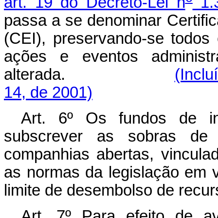
art. 19 do Decreto-Lei n
1.
passa a se denominar Certif
(CEI), preservando-se todos 
ações e eventos administ
alterada.
(Inclu
14, de 2001)
Art. 6º Os fundos de in
subscrever as sobras de v
companhias abertas, vincula
as normas da legislação em v
limite de desembolso de recur
Art. 7º Para efeito de av