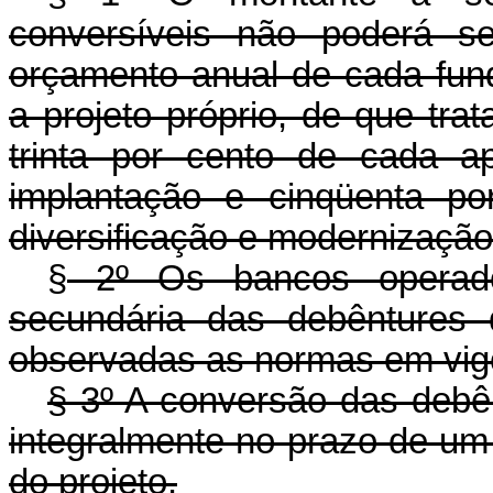
conversíveis não poderá se
orçamento anual de cada fund
a projeto próprio, de que trat
trinta por cento de cada a
implantação e cinqüenta po
diversificação e modernização
§
2º Os bancos operadore
secundária das debêntures d
observadas as normas em vigo
§ 3º A conversão das debê
integralmente no prazo de um 
do projeto.