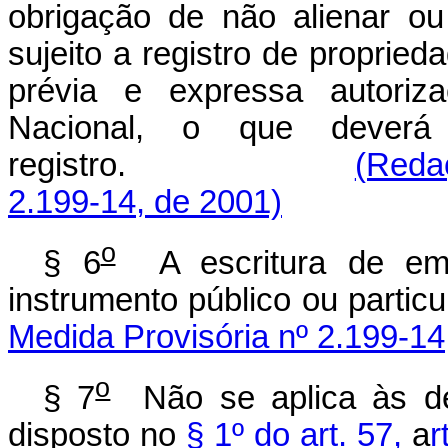
obrigação de não alienar o
sujeito a registro de propried
prévia e expressa autoriza
Nacional, o que deverá
registro.
(Reda
2.199-14, de 2001)
o
§ 6
A escritura de emis
instrumento público ou particu
Medida Provisória nº 2.199-14
o
§ 7
Não se aplica às deb
disposto no
§ 1º do art. 57,
a
r