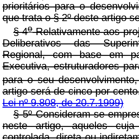
prioritários para o desenvolv
que trata o § 2º deste artigo s
o
§ 4
Relativamente aos pro
Deliberativos das Superi
Regional, com base em par
Executiva, estruturadores par
para o seu desenvolvimento, 
artigo será de cinco 
Lei nº 9.808, de 20.7.1999)
§ 5º Consideram-se empresa
neste artigo, aqueles cuja
controlada, direta ou indiret