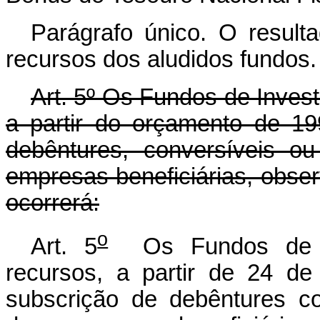
Parágrafo único. O resulta
recursos dos aludidos fundos.
Art. 5º Os Fundos de Invest
a partir do orçamento de 1
debêntures, conversíveis 
empresas beneficiárias, obs
ocorrerá:
o
Art. 5
Os Fundos de In
recursos, a partir de 24 d
subscrição de debêntures c