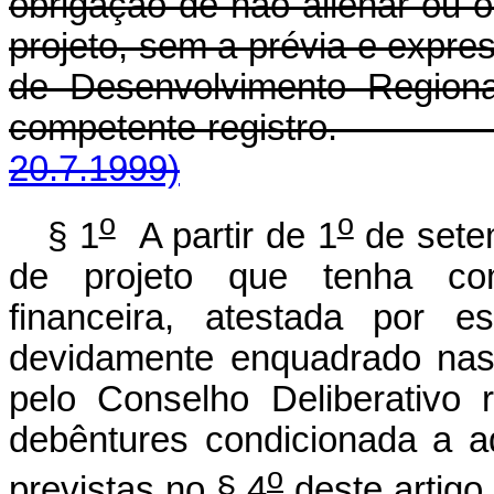
obrigação de não alienar ou 
projeto, sem a prévia e expre
de Desenvolvimento Regiona
competente registr
20.7.1999)
o
o
§ 1
A partir de 1
de sete
de projeto que tenha com
financeira, atestada por e
devidamente enquadrado nas 
pelo Conselho Deliberativo 
debêntures condicionada a a
o
previstas no § 4
deste artigo