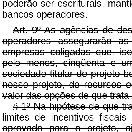
poderão ser escriturais, mant
bancos operadores.
Art. 9º As agências de de
operadores assegurarão às
empresas coligadas que, is
pelo menos, cinqüenta e um
sociedade titular de projeto be
nesse projeto, de recursos e
valor das opções de que trata o 
§ 1º Na hipótese de que tra
limites de incentivos fiscai
aprovado para o projeto, 