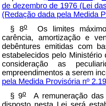
de dezembro de 1976 (Lei das
(Redação dada pela Medida Pr
o
§ 8
Os limites máximo
carência, amortização e ve
debêntures emitidas com ba
estabelecidos pelo Ministério
consideração as peculiar
empreendimentos a serem inc
pela Medida Provisória nº 2.1
o
§ 9
A remuneração das d
disposto nesta Lei será esta