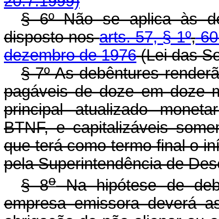
20.7.1999)
§ 6º Não se aplica às de
disposto nos
arts. 57, § 1º
,
6
dezembro de 1976
(Lei das S
§ 7º As debêntures renderã
pagáveis de doze em doze m
principal atualizado monet
BTNF, e capitalizáveis some
que terá como termo final o in
pela Superintendência de Des
o
§ 8
Na hipótese de debê
empresa emissora deverá as