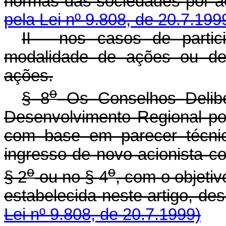
normas das sociedad
pela Lei nº 9.808, de 20.7.199
II - nos casos de partic
modalidade de ações ou de
ações.
o
§ 8
Os Conselhos Delibe
Desenvolvimento Regional pod
com base em parecer técnic
ingresso de novo acionista c
o
o
§ 2
ou no § 4
, com o objetiv
estabelecida neste art
Lei nº 9.808, de 20.7.1999)