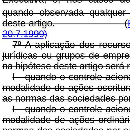
quando observada qualquer
deste artigo. (
20.7.1999)
7º A aplicação dos recurs
jurídicas ou grupos de empr
na hipótese deste artigo será 
I - quando o controle acion
modalidade de ações escritur
as normas das sociedades por
I - quando o controle acion
modalidade de ações ordinári