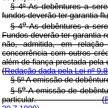
§ 4º As debêntures a ser
fundos deverão ter garantia fl
o
§ 4
As debêntures a sere
Fundos deverão ter garantia r
não, admitida, em relação 
concorrência com outros créd
além de fiança prestad
(
Redação dada pela Lei nº 9.8
§ 5º A emissão de debêntures
o
§ 5
A emissão de debênture
particular. (