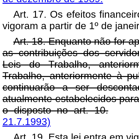
Art. 17. Os efeitos financei
vigoram a partir de 1º de janei
Art. 18. Enquanto não for apl
as contribuições dos servid
Leis do Trabalho, anterio
Trabalho, anteriormente à p
continuarão a ser descont
atualmente estabelecidos para 
o disposto no art. 10.
21.7.1993)
Art. 19. Esta lei entra em v