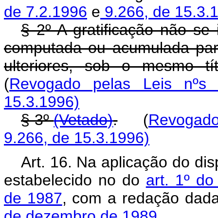
de 7.2.1996
e
9.266, de 15.3.
§ 2º A gratificação não se
computada ou acumulada par
ulteriores, sob o mesmo tí
(
Revogado pelas Leis nºs 
15.3.1996)
§ 3º
(Vetado)
.
(
Revogado 
9.266, de 15.3.1996)
Art. 16. Na aplicação do dis
estabelecido no do
art. 1º d
de 1987
, com a redação dad
de dezembro de 1989.