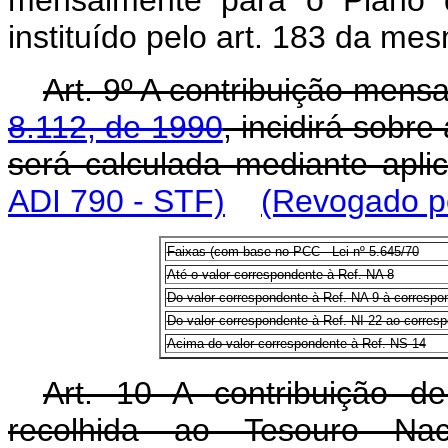
mensalmente para o Plano d
instituído pelo art. 183 da mes
Art. 9º A contribuição mens
8.112, de 1990
, incidirá sobr
será calculada mediante apli
ADI 790 - STF)
(Revogado pe
Faixas (com base no PCC - Lei nº 5.645/70
Até o valor correspondente à Ref. NA 8
Do valor correspondente à Ref. NA 9 à correspo
Do valor correspondente à Ref. NI 22 ao corres
Acima do valor correspondente à Ref. NS 14
Art. 10 A contribuição de
recolhida ao Tesouro Na