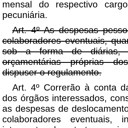
mensal do respectivo carg
pecuniária.
Art. 4º As despesas pess
colaboradores eventuais, qua
sob a forma de diárias, 
orçamentárias próprias do
dispuser o regulamento.
Art. 4º Correrão à conta d
dos órgãos interessados, con
as despesas de deslocamento
colaboradores eventuais, 