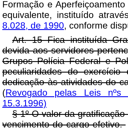
Formação e Aperfeiçoamento
equivalente, instituído atrav
8.028, de 1990
, conforme dis
Art. 15 Fica instituída Gr
devida aos servidores perten
Grupos Polícia Federal e Polí
peculiaridades do exercício 
dedicação às atividades do ca
(
Revogado pelas Leis nºs 
15.3.1996)
§ 1º O valor da gratificaçã
vencimento do cargo efetivo.