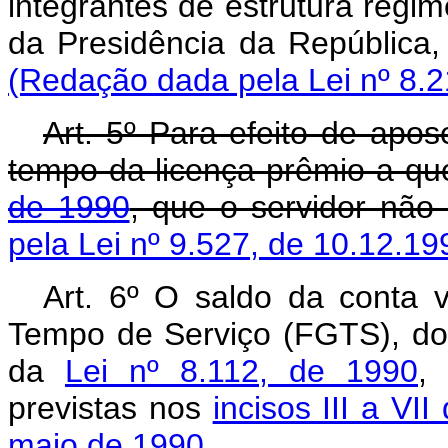
integrantes de estrutura regim
da Presidência da Repúblic
(Redação dada pela Lei nº 8.2
Art. 5º Para efeito de apo
tempo da licença-prêmio a qu
de 1990
, que o servidor não
pela Lei nº 9.527, de 10.12.19
Art. 6º O saldo da conta 
Tempo de Serviço (FGTS), do 
da
Lei nº 8.112, de 1990
,
previstas nos
incisos III a VI
maio de 1990.