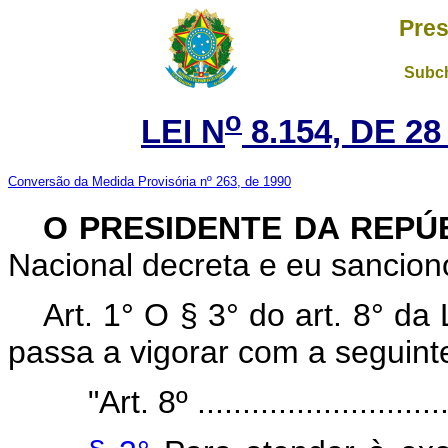
Pres
Subch
o
LEI N
8.154, DE 2
Conversão da Medida Provisória nº 263, de 1990
O
PRESIDENTE DA REPÚ
Nacional decreta e eu sanciono
Art. 1° O § 3° do art. 8° da
passa a vigorar com a seguint
"Art. 8º .............................