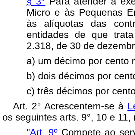
§ 3°
Para atender à exe
Micro e às Pequenas Emp
às alíquotas das contr
entidades de que trata
2.318, de 30 de dezembr
a) um décimo por cento n
b) dois décimos por cen
c) três décimos por cento
Art. 2° Acrescentem-se à
L
os seguintes arts. 9°, 10 e 1
"Art. 9º
Compete ao serv