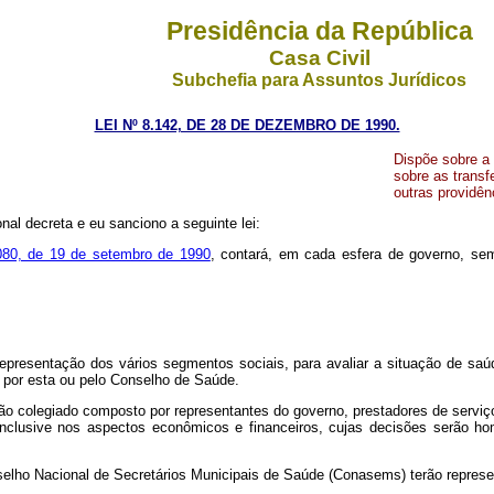
Presidência da República
Casa Civil
Subchefia para Assuntos Jurídicos
LEI Nº 8.142, DE 28 DE DEZEMBRO DE 1990.
Dispõe sobre a
sobre as transf
outras providên
nal decreta e eu sanciono a seguinte lei:
.080, de 19 de setembro de 1990
, contará, em cada esfera de governo, sem
presentação dos vários segmentos sociais, para avaliar a situação de saúde
 por esta ou pelo Conselho de Saúde.
ão colegiado composto por representantes do governo, prestadores de serviço,
 inclusive nos aspectos econômicos e financeiros, cujas decisões serão h
selho Nacional de Secretários Municipais de Saúde (Conasems) terão repres