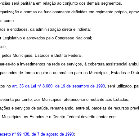
ncias será paritária em relação ao conjunto dos demais segmentos.
ganização e normas de funcionamento definidas em regimento próprio, aprov
os como:
os e entidades, da administração direta e indireta;
der Legislativo e aprovados pelo Congresso Nacional;
úde;
pelos Municípios, Estados e Distrito Federal.
inar-se-ão a investimentos na rede de serviços, à cobertura assistencial ambu
 repassados de forma regular e automática para os Municípios, Estados e Dist
stos no
art. 35 da Lei n° 8.080, de 19 de setembro de 1990
, será utilizado, p
 setenta por cento, aos Municípios, afetando-se o restante aos Estados.
ões e serviços de saúde, remanejando, entre si, parcelas de recursos previst
os Municípios, os Estados e o Distrito Federal deverão contar com:
ecreto n° 99.438, de 7 de agosto de 1990
;