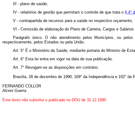
III - plano de saúde;
IV - relatórios de gestão que permitam o controle de que trata o
§ 4° 
V - contrapartida de recursos para a saúde no respectivo orçamento;
VI - Comissão de elaboração do Plano de Carreira, Cargos e Salários
Parágrafo único. O não atendimento pelos Municípios, ou pelos E
respectivamente, pelos Estados ou pela União.
Art. 5° É o Ministério da Saúde, mediante portaria do Ministro de Est
Art. 6° Esta lei entra em vigor na data de sua publicação.
Art. 7° Revogam-se as disposições em contrário.
Brasília, 28 de dezembro de 1990; 169° da Independência e 102° da R
FERNANDO COLLOR
Alceni Guerra
Este texto não substitui o publicado no DOU de 31.12.1990