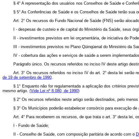
§ 4° A representação dos usuários nos Conselhos de Saúde e Conferê
§ 5° As Conferências de Saúde e os Conselhos de Saúde terão sua or
Art. 2° Os recursos do Fundo Nacional de Saúde (FNS) serão alocad
I - despesas de custeio e de capital do Ministério da Saúde, seus órgã
II - investimentos previstos em lei orçamentária, de iniciativa do Po
III - investimentos previstos no Plano Qüinqüenal do Ministério da Sa
IV - cobertura das ações e serviços de saúde a serem implementados 
Parágrafo único. Os recursos referidos no inciso IV deste artigo dest
Art. 3° Os recursos referidos no inciso IV do art. 2° desta lei serão
de 19 de setembro de 1990
.
§ 1° Enquanto não for regulamentada a aplicação dos critérios previ
mesmo artigo.
(Vide Lei nº 8.080, de 1990)
§ 2° Os recursos referidos neste artigo serão destinados, pelo menos
§ 3° Os Municípios poderão estabelecer consórcio para execução de aç
Art. 4° Para receberem os recursos, de que trata o art. 3° desta lei, 
I - Fundo de Saúde;
II - Conselho de Saúde, com composição paritária de acordo com o
D