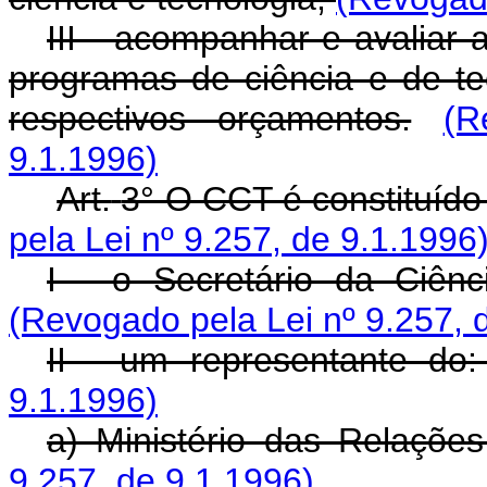
III - acompanhar e avaliar 
programas de ciência e de t
respectivos orçamentos.
(R
9.1.1996)
Art.
3° O CCT é constituíd
pela Lei nº 9.257, de 9.1.1996
I - o Secretário da Ciênc
(Revogado pela Lei nº 9.257, 
II - um representante do
9.1.1996)
a) Ministério das Relações
9.257, de 9.1.1996)