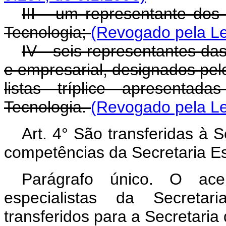
III - um representante dos
Tecnologia;
(Revogado pela Lei
IV - seis representantes da
e empresarial, designados pelo
listas tríplice apresentad
Tecnologia.
(Revogado pela Lei
Art.
4° São transferidas à S
competências da Secretaria Es
Parágrafo único. O ace
especialistas da Secretar
transferidos para a Secretaria