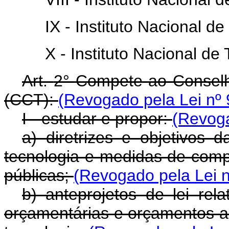
IX - Instituto Nacional 
X - Instituto Nacional de
Art.
2° Compete ao Conselh
(CCT):
(Revogado pela Lei nº 
I - estudar e propor:
(Revoga
a) diretrizes e objetivos d
tecnologia e medidas de compa
públicas;
(Revogado pela Lei n
b) anteprojetos de lei rela
orçamentárias e orçamentos an