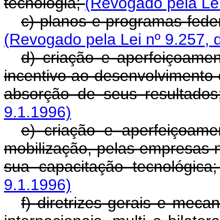
tecnologia;
(Revogado pela Lei
c) planos e programas feder
(Revogado pela Lei nº 9.257, 
d) criação e aperfeiçoame
incentivo ao desenvolvimento c
absorção de seus resultado
9.1.1996)
e) criação e aperfeiçoame
mobilização, pelas empresas n
sua capacitação tecnológica
9.1.1996)
f) diretrizes gerais e mec