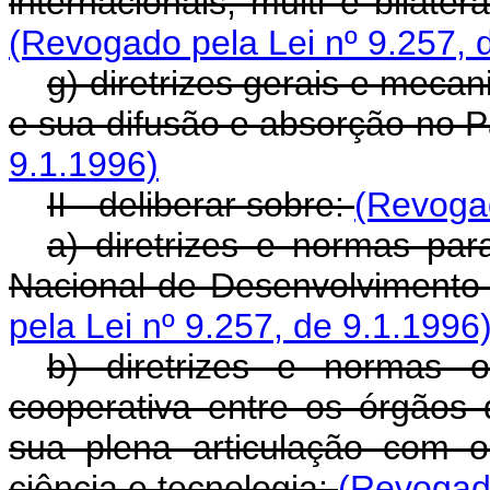
internacionais, multi e bilater
(Revogado pela Lei nº 9.257, 
g) diretrizes gerais e meca
e sua difusão e absorção no P
9.1.1996)
II - deliberar sobre:
(Revogad
a) diretrizes e normas pa
Nacional de Desenvolvimento 
pela Lei nº 9.257, de 9.1.1996
b) diretrizes e normas 
cooperativa entre os órgãos 
sua plena articulação com 
ciência e tecnologia;
(Revogado