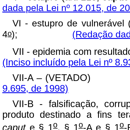
dada pela Lei nº 12.015, de 2
VI - estupro de vulnerável 
o
4
);
(Redação dada
VII - epidemia com resultado
(Inciso incluído pela Lei nº 8.
VII-A – (VET
9.695, de 1998)
VII-B - falsificação, corr
produto destinado a fins ter
o
o
o
caput
e § 1
, § 1
-A e § 1
-