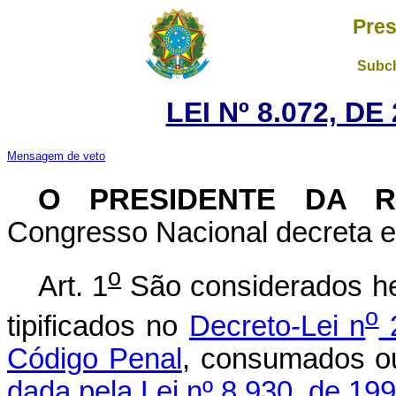
Pres
Subch
LEI Nº 8.072, D
Mensagem de veto
O
PRESIDENTE DA R
Congresso Nacional decreta e 
o
Art. 1
São considerados he
o
tipificados no
Decreto-Lei n
2
Código Penal
, consuma
dada pela Lei nº 8.930, de 199