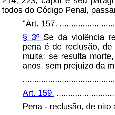
214; 223, caput e seu parágr
todos do Código Penal, passa
"Art. 157. ..........................
§ 3º
Se da violência re
pena é de reclusão, de
multa; se resulta morte,
anos, sem prejuízo da mu
........................................
Art. 159.
.........................
Pena - reclusão, de oito