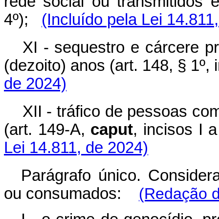
rede social ou transmitidos 
4º);
(Incluído pela Lei 14.811
XI - sequestro e cárcere p
(dezoito) anos (art. 148, § 1º, 
de 2024)
XII - tráfico de pessoas co
(art. 149-A,
caput
, incisos I 
Lei 14.811, de 2024)
Parágrafo único. Conside
ou consumados:
(Redação d