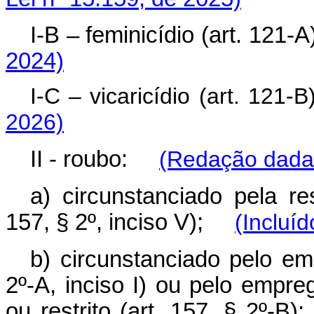
I-B – feminicídio (art. 12
2024)
I-C – vicaricídio (art. 12
2026)
II - roubo:
(Redação dada 
a) circunstanciado pela res
157, § 2º, inciso V);
(Incluí
b) circunstanciado pelo em
2º-A, inciso I) ou pelo empr
ou restrito (art. 157, § 2º