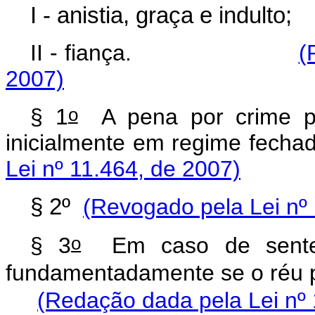
I - anistia, graça e indulto;
II - fiança.
(
2007)
o
§ 1
A pena por crime pre
inicialmente em regi
Lei nº 11.464, de 2007)
§ 2º
(Revogado pela Lei nº
o
§ 3
Em caso de sentença
fundamentadamente se o r
(Redação dada pela Lei nº 