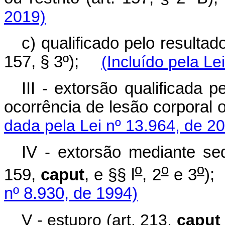
2019)
c) qualificado pelo resultad
157, § 3º);
(Incluído pela Le
III - extorsão qualificada p
ocorrência de lesão corporal 
dada pela Lei nº 13.964, de 2
IV - extorsão mediante seq
o
o
o
159,
caput
, e §§ l
, 2
e 3
nº 8.930, de 1994)
V - estupro (art. 213,
caput