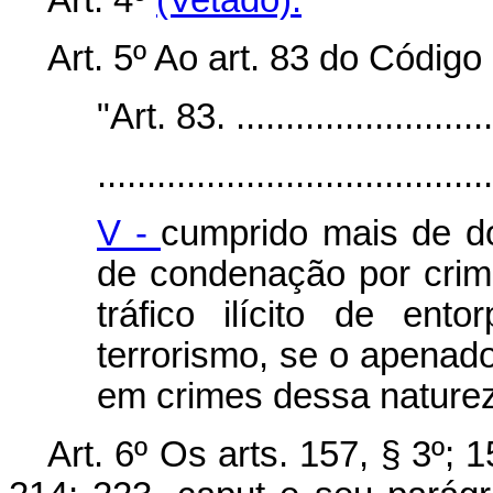
Art. 4º
(Vetado).
Art. 5º Ao art. 83 do Código
"Art. 83. ...........................
........................................
V -
cumprido mais de do
de condenação por crime
tráfico ilícito de ent
terrorismo, se o apenado
em crimes dessa naturez
Art. 6º Os arts. 157, § 3º; 