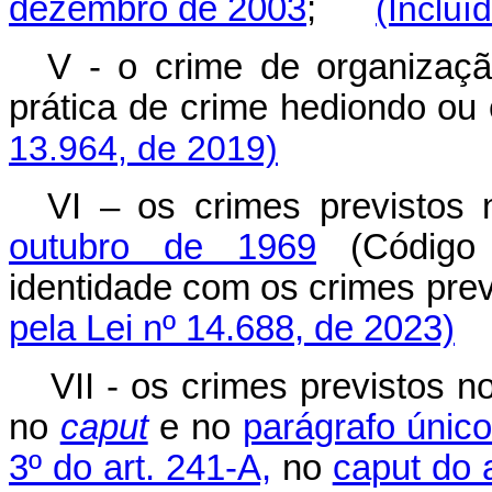
dezembro de 2003
;
(Incluí
V - o crime de organizaçã
prática de crime hediondo 
13.964, de 2019)
VI – os crimes previstos
outubro de 1969
(Código 
identidade com os crimes previ
pela Lei nº 14.688, de 2023)
VII - os crimes previstos n
no
caput
e no
parágrafo único
3º do art. 241-A,
no
caput do 