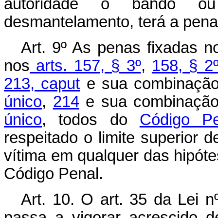
autoridade o bando ou q
desmantelamento, terá a pena 
Art. 9º As penas fixadas no
nos
arts. 157, § 3º
,
158, § 2
213, caput
e sua combinaçã
único
,
214
e sua combinaçã
único
, todos do
Código Pe
respeitado o limite superior d
vítima em qualquer das hipóte
Código Penal.
Art. 10. O art. 35 da Lei 
passa a vigorar acrescido d