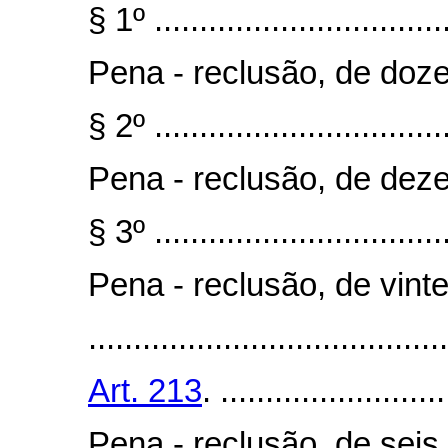
§ 1º .................................
Pena - reclusão, de doze
§ 2º .................................
Pena - reclusão, de deze
§ 3º .................................
Pena - reclusão, de vinte
........................................
Art. 213
. .........................
Pena - reclusão, de seis