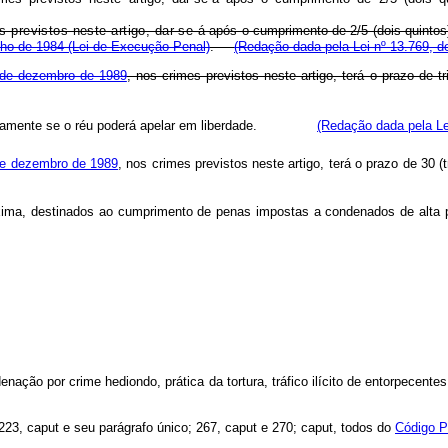
 previstos neste artigo, dar-se-á
após o cumprimento de 2/5 (dois quintos) 
julho de 1984 (Lei de Execução Penal)
.
(Redação dada pela Lei nº 13.769, d
1 de dezembro de 1989
, nos crimes previstos neste artigo, terá o prazo de 
entadamente se o réu poderá apelar em liberdade.
(Redação dada pela Le
de dezembro de 1989
, nos crimes previstos neste artigo, terá o prazo de 30 
xima, destinados ao cumprimento de penas impostas a condenados de alta p
ção por crime hediondo, prática da tortura, tráfico ilícito de entorpecentes 
; 223, caput e seu parágrafo único; 267, caput e 270; caput, todos do
Código P