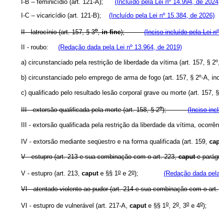
I-B – feminicídio (art. 121-A);
(Incluído pela Lei nº 14.994, de 2024
I-C – vicaricídio (art. 121-B);
(Incluído pela Lei nº 15.384, de 2026)
o
II - latrocínio (art. 157, § 3
,
in fine
);
(Inciso incluído pela Lei n
II - roubo:
(Redação dada pela Lei nº 13.964, de 2019)
a) circunstanciado pela restrição de liberdade da vítima (art. 157, § 
b) circunstanciado pelo emprego de arma de fogo (art. 157, § 2º-A, in
c) qualificado pelo resultado lesão corporal grave ou morte (art. 157
o
III - extorsão qualificada pela morte (art. 158, § 2
);
(Inciso inc
III - extorsão qualificada pela restrição da liberdade da vítima, ocorr
IV - extorsão mediante seqüestro e na forma qualificada (art. 159,
ca
V - estupro (art. 213 e sua combinação com o art. 223,
caput
e par
o
o
V - estupro (art. 213,
caput
e §§ 1
e 2
);
(Redação dada pela
VI - atentado violento ao pudor (art. 214 e sua combinação com o art
o
o
o
o
VI - estupro de vulnerável (art. 217-A,
caput
e §§ 1
, 2
, 3
e 4