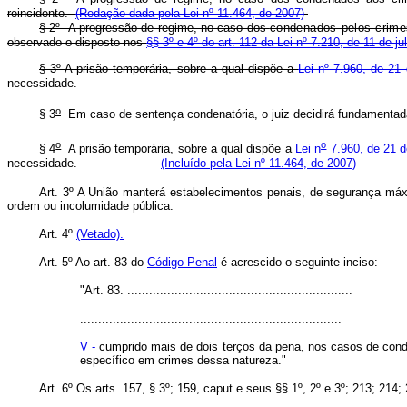
reincidente.
(Redação dada pela Lei nº 11.464, de 2007)
§ 2º A progressão de regime, no caso dos
condenados pelos crimes
observado o disposto nos
§§ 3º e 4º do art. 112 da Lei nº 7.210, de 11 de 
§ 3º A prisão temporária, sobre a qual dispõe a
Lei nº 7.960, de 2
necessidade.
o
§ 3
Em caso de sentença condenatória, o juiz decidirá fundam
o
o
§ 4
A prisão temporária, sobre a qual dispõe a
Lei n
7.960, de 21 
necessidade.
(Incluído pela Lei nº 11.464, de 2007)
Art. 3º A União manterá estabelecimentos penais, de segurança má
ordem ou incolumidade pública.
Art. 4º
(Vetado).
Art. 5º Ao art. 83 do
Código Penal
é acrescido o seguinte inciso:
"Art. 83. ..............................................................
........................................................................
V -
cumprido mais de dois terços da pena, nos casos de condena
específico em crimes dessa natureza."
Art. 6º Os arts. 157, § 3º; 159, caput e seus §§ 1º, 2º e 3º; 213; 214