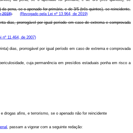
da pena, se o apenado for primário, e de 3/5 (três quintos), se reincidente,
e 2018)
(Revogado pela Lei nº 13.964, de 2019)
trinta dias, prorrogável por igual período em caso de extrema e comprovada
i nº 11.464, de 2007)
(trinta) dias, prorrogável por igual período em caso de extrema e comprovada
ericulosidade, cuja permanência em presídios estaduais ponha em risco a
e drogas afins, e terrorismo, se o apenado não for reincidente
enal
, passam a vigorar com a seguinte redação: