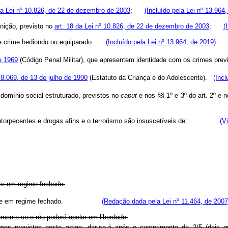
da Lei nº 10.826, de 22 de dezembro de 2003
;
(Incluído pela Lei nº 13.964
unição, previsto no
art. 18 da Lei nº 10.826, de 22 de dezembro de 2003
;
(
a de crime hediondo ou equiparado.
(Incluído pela Lei nº 13.964, de 2019)
e 1969
(Código Penal Militar), que apresentem identidade com os crimes previs
 8.069, de 13 de julho de 1990
(Estatuto da Criança e do Adolescente).
(Incl
 domínio social estruturado, previstos no
caput
e nos §§ 1º e 3º do art. 2º e n
to de entorpecentes e drogas afins e o terrorismo são insuscetíveis de:
(V
nte em regime fechado.
icialmente em regime fechado.
(Redação dada pela Lei nº 11.464, de 2007
mente se o réu poderá apelar em liberdade.
previstos neste artigo, dar-se-á após o cumprimento de 2/5 (dois quin