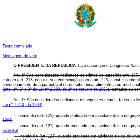
Texto compilado
Mensagem de veto
O
PRESIDENTE DA REPÚBLICA
, faço saber que o Congresso Nacio
Art. 1º São considerados hediondos os crimes de latrocínio (art. 157, §
estupro (art. 213, caput e sua combinação com o art. 223, caput e parágraf
envenenamento de água potável ou de substância alimentícia ou medicinal, 
(
arts. 1º, 2º e 3º da Lei nº 2.889, de 1º de outubro de 1956
), tentados ou c
o
Art. 1
São considerados hediondos os seguintes crimes, todos tipif
Lei nº 7.210, de 1984)
I - homicídio (art. 121), quando praticado em atividade típica de grup
1994)
I - homicídio (art. 121), quando praticado em atividade típica de grup
de 2015)
I – homicídio (art. 121), quando praticado em atividade típica de gru