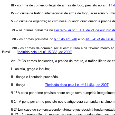
III - o crime de comércio ilegal de armas de fogo, previsto no
art. 17 
IV - o crime de tráfico internacional de arma de fogo, acessório ou m
V - o crime de organização criminosa, quando direcionado à prátic
VI – os crimes previstos no
Decreto-Lei nº 1.001, de 21 de outubro d
VII - os crimes previstos no
§ 1º do art. 240
e no
art. 241-B da Lei nº
VIII - os crimes de domínio social estruturado e de favorecimento ao
Brasil.
(Incluído pela Lei nº 15.358, de 2026)
Art. 2º Os crimes hediondos, a prática da tortura, o tráfico ilíci
I - anistia, graça e indulto;
II - fiança e liberdade provisória.
II - fiança.
(Redação dada pela Lei nº 11.464, de 2007)
§ 1º A pena por crime previsto neste artigo será cumprida integralme
o
§ 1
A pena por crime previsto neste artigo será cumprida in
§ 2º Em caso de sentença condenatória, o juiz decidirá fundamentada
o
§ 2
A progressão de regime, no caso dos condenados aos crimes 