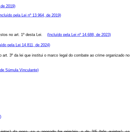
, de 2019)
Incluído pela Lei nº 13.964, de 2019)
tos no art. 1º desta Lei.
(Incluído pela Lei nº 14.688, de 2023)
uído pela Lei 14.811, de 2024)
o art. 3º da lei que institui o marco legal do combate ao crime organizado no
ide Súmula Vinculante)
)
tos) da pena, se o apenado for primário, e de 3/5 (três quintos), se