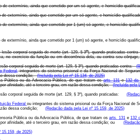
po de extermínio, ainda que cometido por um só agente, e homicídio qualificado
o de extermínio, ainda que cometido por um só agente, e homicídio qualificado (
o de extermínio, ainda que cometido por 1 (um) só agente, e homicídio qualifica
upo de extermínio, ainda que cometido por 1 (um) só agente, e homicídio quali
o
e lesão corporal seguida de morte (art. 129, § 3
), quando praticadas contra
ica, no exercício da função ou em decorrência dela, ou contra seu cônjuge
 lesão corporal seguida de morte (art. 129, § 3º), quando praticadas contra:
(R
o Federal,
integrantes do sistema prisional e da Força Nacional de Seguran
ão dessa condição;
(Incluída pela Lei nº 15.134, de 2025)
ria Pública ou da Advocacia Pública, de que tratam os
arts. 131
e
132 da 
por afinidade, até o terceiro grau, em razão dessa condição;
(Incluída pela 
e lesão corporal seguida de morte (art. 129, § 3º), quando praticadas:
(Redaçã
tuição Federal
ou integrantes do sistema prisional ou da Força Nacional de 
m razão dessa condição;
(Redação dada pela Lei nº 15.159, de 2025)
fensoria Pública ou da Advocacia Pública, de que tratam os
arts. 131
e
132 d
ve por afinidade, até o terceiro grau, em razão dessa condição; ou
(Redação
nº 15.159, de 2025)