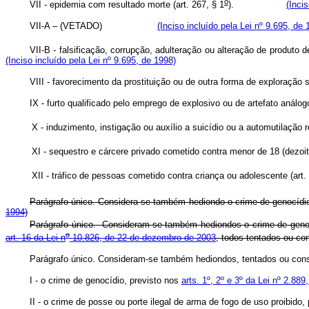
o
VII - epidemia com resultado morte (art. 267, § 1
).
(Inci
VII-A – (VETADO)
(Inciso incluído pela Lei nº 9.695, de 
VII-B - falsificação, corrupção, adulteração ou alteração de produto d
(Inciso incluído pela Lei nº 9.695, de 1998)
VIII - favorecimento da prostituição ou de outra forma de exploração s
IX - furto qualificado pelo emprego de explosivo ou de artefato aná
X - induzimento, instigação ou auxílio a suicídio ou a automutilação
XI - sequestro e cárcere privado cometido contra menor de 18 (dezoito)
XII - tráfico de pessoas cometido contra criança ou adolescente (art
Parágrafo único. Considera-se também hediondo o crime de genocídi
1994)
Parágrafo único. Consideram-se também hediondos o crime de geno
o
art. 16 da Lei n
10.826, de 22 de dezembro de 2003
, todos tentado
Parágrafo único. Consideram-se também hediondos, tentados ou 
I - o crime de genocídio, previsto nos
arts. 1º, 2º e 3º da Lei nº 2.88
II - o crime de posse ou porte ilegal de arma de fogo de uso proibido,