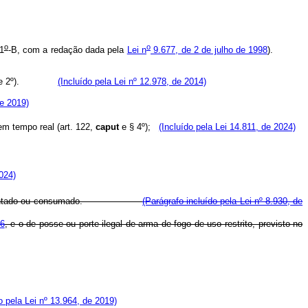
o
o
 1
-B, com a redação dada pela
Lei n
9.677, de 2 de julho de 1998
).
 2º).
(Incluído pela Lei nº 12.978, de 2014)
de 2019)
em tempo real (art. 122,
caput
e § 4º);
(Incluído pela Lei 14.811, de 2024)
2024)
tentado ou consumado.
(Parágrafo incluído pela Lei nº 8.930, de
56
, e o de posse ou porte ilegal de arma de fogo de uso restrito, previsto no
o pela Lei nº 13.964, de 2019)