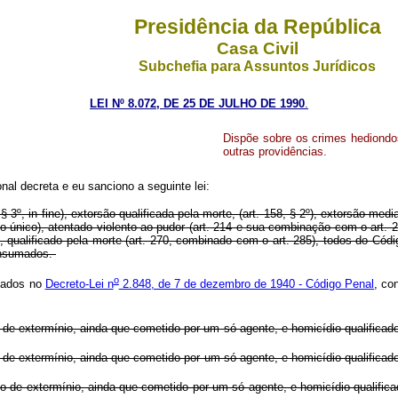
Presidência da República
Casa Civil
Subchefia para Assuntos Jurídicos
LEI Nº 8.072, DE 25 DE JULHO DE 1990
.
Dispõe sobre os crimes hediondos,
outras providências.
nal decreta e eu sanciono a seguinte lei:
 3º, in fine), extorsão qualificada pela morte, (art. 158, § 2º), extorsão medi
o único), atentado violento ao pudor (art. 214 e sua combinação com o art. 22
qualificado pela morte (art. 270, combinado com o art. 285), todos do Códi
onsumados.
o
icados no
Decreto-Lei n
2.848, de 7 de dezembro de 1940 - Código Penal
, c
o de extermínio, ainda que cometido por um só agente, e homicídio qualificado 
o de extermínio, ainda que cometido por um só agente, e homicídio qualificado 
po de extermínio, ainda que cometido por um só agente, e homicídio qualificad