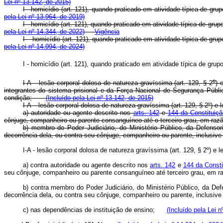
Lei nº 13.142, de 2015)
I - homicídio (art. 121), quando praticado em atividade típica de gru
pela Lei nº 13.964, de 2019)
I - homicídio (art. 121), quando praticado em atividade típica de grup
pela Lei nº 14.344, de 2022)
Vigência
I – homicídio (art. 121), quando praticado em atividade típica de grup
pela Lei nº 14.994, de 2024)
I - homicídio (art. 121), quando praticado em atividade típica de gr
o
I-A – lesão corporal dolosa de natureza gravíssima (art. 129, § 2
) 
integrantes do sistema prisional e da Força Nacional de Segurança Públ
condição;
(Incluído pela Lei nº 13.142, de 2015)
I-A – lesão corporal dolosa de natureza gravíssima (art. 129, § 2º) e
a) autoridade ou agente descrito nos
arts. 142
e
144 da Constituiçã
cônjuge, companheiro ou parente consanguíneo até o terceiro grau, em raz
b) membro do Poder Judiciário, do Ministério Público, da Defenso
decorrência dela, ou contra seu cônjuge, companheiro ou parente, inclusive 
I-A - lesão corporal dolosa de natureza gravíssima (art. 129, § 2º) 
a) contra autoridade ou agente descrito nos
arts. 142
e
144 da Consti
seu cônjuge, companheiro ou parente consanguíneo até terceiro grau, e
b) contra membro do Poder Judiciário, do Ministério Público, da De
decorrência dela, ou contra seu cônjuge, companheiro ou parente, inclusi
c) nas dependências de instituição de ensino;
(Incluído pela Lei 