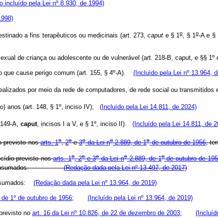
so incluído pela Lei nº 8.930, de 1994)
1998)
o
o
estinado a fins terapêuticos ou medicinais (art. 273,
caput
e § 1
, § 1
-A e §
exual de criança ou adolescente ou de vulnerável (art. 218-B, caput, e §§ 1º e
logo que cause perigo comum (art. 155, § 4º-A).
(Incluído pela Lei nº 13.964, 
 realizados por meio da rede de computadores, de rede social ou transmitidos 
 anos (art. 148, § 1º, inciso IV);
(Incluído pela Lei 14.811, de 2024)
. 149-A,
caput
, incisos I a V, e § 1º, inciso II).
(Incluído pela Lei 14.811, de 
o
o
o
o
o
o previsto nos
arts. 1
,
2
e
3
da Lei n
2.889, de 1
de outubro de 1956
, 
o
o
o
o
o
cídio previsto nos
arts. 1
, 2
e 3
da Lei n
2.889, de 1
de outubro de 19
s ou consumados.
(Redação dada pela Lei nº 13.497, de 2017)
consumados:
(Redação dada pela Lei nº 13.964, de 2019)
9, de 1º de outubro de 1956
;
(Incluído pela Lei nº 13.964, de 2019)
 previsto no
art. 16 da Lei nº 10.826, de 22 de dezembro de 2003
;
(Incluíd