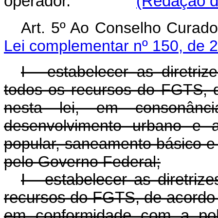
operador.
(Redação da
Art. 5º Ao Conselho 
Lei complementar nº 150, de 
I - estabelecer as diretr
todos os recursos do FGTS, d
nesta lei, em consonânc
desenvolvimento urbano e as
popular, saneamento básico e 
pelo Governo Federal;
I - estabelecer as diretri
recursos do FGTS, de acordo c
em conformidade com a polí