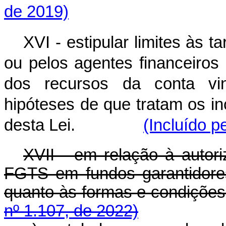
de 2019)
XVI - estipular limites às 
ou pelos agentes financeiro
dos recursos da conta vi
hipóteses de que tratam os in
desta Lei.
(Incluído p
XVII - em relação à autor
FGTS em fundos garantidore
quanto às formas e condiç
nº 1.107, de 2022)