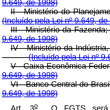
9.649, de 1998)
II - Ministério do 
(Incluído pela Lei nº 9.649, de
III - Ministério 
9.649, de 1998)
IV - Ministério da Indú
(Incluído pela Lei nº 9
V - Caixa Econômi
9.649, de 1998)
VI - Banco Central
9.649, de 1998)
o
Art. 3
O FGTS será reg