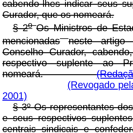
cabendo-lhes indicar seus s
Curador, que os nomeará.
o
§ 2
Os Ministros de Esta
mencionadas
neste artigo
Conselho Curador, cabendo,
respectivo suplente ao P
nomeará.
(Redaçã
(Revogado pela
2001)
§ 3º Os representantes do
e seus respectivos suplentes
centrais sindicais e confed