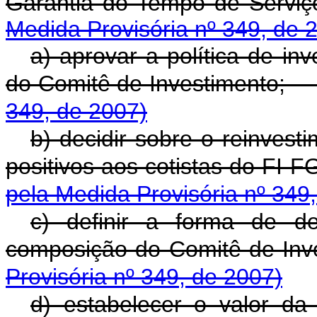
Garantia do Tempo de S
Medida Provisória nº 349, de 
a) aprovar a política de in
do Comitê de Investiment
349, de 2007)
b) decidir sobre o reinvest
positivos aos cotistas do F
pela Medida Provisória nº 349
c) definir a forma de d
composição do Comitê de I
Provisória nº 349, de 2007)
d) estabelecer o valor d