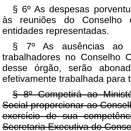
§ 6º As despesas porventu
às reuniões do Conselho co
entidades representadas.
§ 7º As ausências ao t
trabalhadores no Conselho C
desse órgão, serão abonad
efetivamente trabalhada para to
§ 8º Competirá ao Minist
Social proporcionar ao Conse
exercício de sua competên
Secretaria Executiva do Cons