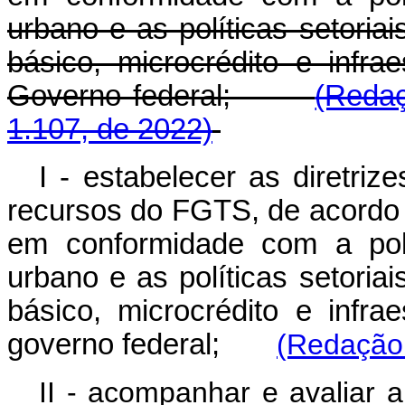
urbano e as políticas setoria
básico, microcrédito e infra
Governo federal;
(Redaç
1.107, de 2022)
I - estabelecer as diretri
recursos do FGTS, de acordo c
em conformidade com a polí
urbano e as políticas setoria
básico, microcrédito e infra
governo federal;
(Redação 
II - acompanhar e avaliar 