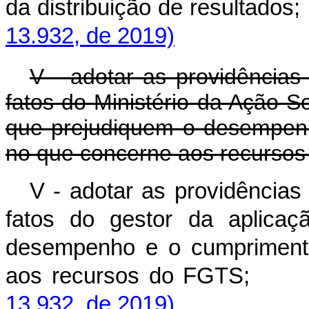
da distribuição de res
13.932, de 2019)
V - adotar as providências
fatos do Ministério da Ação S
que prejudiquem o desempenh
no que concerne aos recurso
V - adotar as providências
fatos do gestor da aplica
desempenho e o cumprimento
aos recursos do 
13.932, de 2019)