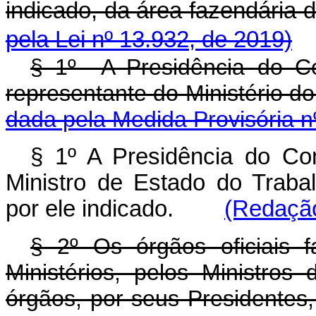
indicado, da área fazen
pela Lei nº 13.932, de 2019)
§ 1º A Presidência do Co
representante do Ministério 
dada pela Medida Provisória n
§ 1º A Presidência do Co
Ministro de Estado do Traba
por ele indicado.
(Redação
§ 2º Os órgãos oficiais f
Ministérios, pelos Ministro
órgãos, por seus Presidentes,