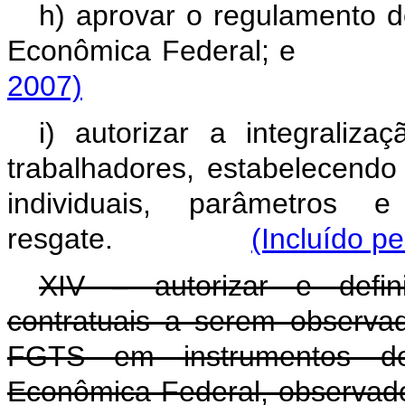
h) aprovar o regulamento 
Econômica Federal;
2007)
i) autorizar a integrali
trabalhadores, estabelecendo
individuais, parâmetros
resgate.
(Incluído pe
XIV – autorizar e defin
contratuais a serem observa
FGTS em instrumentos de
Econômica Federal, observado