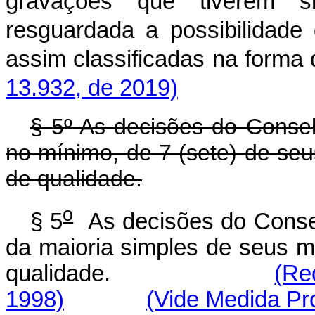
gravações que tiverem si
resguardada a possibilidade 
assim classificadas na 
13.932, de 2019)
§ 5º As decisões do Conse
no mínimo, de 7 (sete) de se
de qualidade.
o
§ 5
As decisões do Conse
da maioria simples de seus m
qualidade.
(Re
1998)
(Vide Medida Pro