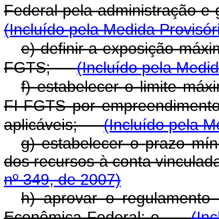
Federal pela administração 
(Incluído pela Medida Provisór
e) definir a exposição máxi
FGTS;
(Incluído pela Medid
f) estabelecer o limite máx
FI-FGTS por empreendimento,
aplicáveis;
(Incluído pela M
g) estabelecer o prazo mín
dos recursos à conta vincul
nº 349, de 2007)
h) aprovar o regulamento
Econômica Federal; e
(In