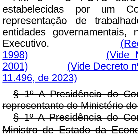
estabelecidas por um Co
representação de trabalha
entidades governamentais, 
Executivo.
(Re
1998)
(Vide 
2001)
(Vide Decreto n
11.496, de 2023)
§ 1º A Presidência do Co
representante do Ministério do
§ 1º A Presidência do Co
Ministro de Estado da Econo