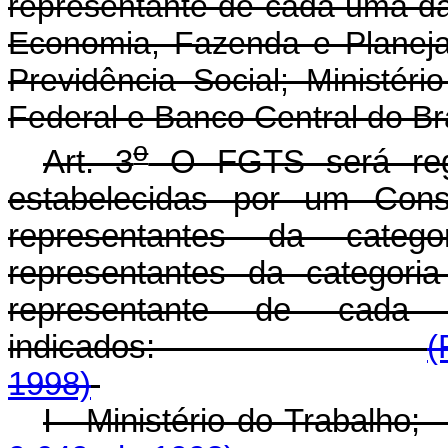
representante de cada uma das
Economia, Fazenda e Planeja
Previdência Social; Ministér
Federal e Banco Central do Bra
o
Art. 3
O FGTS será regi
estabelecidas por um Conse
representantes da categ
representantes da categor
representante de cada
indicados:
(
1998)
I - Ministério do