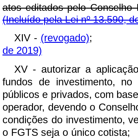
atos editados pelo Con
(Incluído pela Lei nº 13.590, d
XIV -
(revogado)
de 2019)
XV - autorizar a aplicaç
fundos de investimento, no
públicos e privados, com bas
operador, devendo o Conselh
condições do investimento, v
o FGTS seja o único co