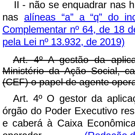
II - não se enquadrar nas h
nas
alíneas “a” a “q” do i
Complementar nº 64, de 18 d
pela Lei nº 13.932, de 2019)
Art. 4º A gestão da apli
Ministério da Ação Social, 
(CEF) o papel de agente opera
Art. 4º O gestor da apli
órgão do Poder Executivo resp
e caberá à Caixa Econômica