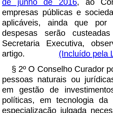
de junho de 2016
, ao Com
empresas públicas e socied
aplicáveis, ainda que por
despesas serão custeada
Secretaria Executiva, obs
artigo.
(Incluído pela 
§ 2º O Conselho Curador po
pessoas naturais ou jurídic
em gestão de investimento
políticas, em tecnologia d
especialização julgada neces