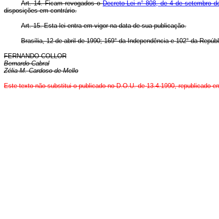
Art. 14. Ficam revogados o
Decreto-Lei n° 808, de 4 de setembro d
disposições em contrário.
Art. 15. Esta lei entra em vigor na data de sua publicação.
Brasília, 12 de abril de 1990; 169° da Independência e 102° da Repúbl
FERNANDO COLLOR
Bernardo Cabral
Zélia M. Cardoso de Mello
Este texto não substitui o publicado no D.O.U. de 13.4.1990, republicado 