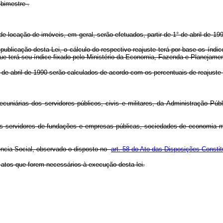
 bimestre .
 de locação de imóveis, em geral, serão efetuados, partir de 1° de abril de 
publicação desta Lei, o cálculo do respectivo reajuste terá por base os índi
ue terá seu índice fixado pelo Ministério da Economia, Fazenda e Planejamen
 de abril de 1990 serão calculados de acordo com os percentuais de reajuste mí
niárias dos servidores públicos, civis e militares, da Administração Públ
s servidores de fundações e empresas públicas, sociedades de economia mis
ência Social, observado o disposto no
art. 58 do Ato das Disposições Constit
 atos que forem necessários à execução desta lei.