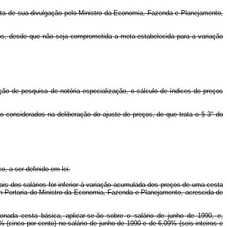
data de sua divulgação pelo Ministro da Economia, Fazenda e Planejamento,
cos, desde que não seja comprometida a meta estabelecida para a variação
ição de pesquisa de notória especialização, o cálculo de índices de preços
ão considerados na deliberação do ajuste de preços, de que trata o § 3° do
, a ser definido em lei.
ais dos salários for inferior à variação acumulada dos preços de uma cesta
 em Portaria do Ministro da Economia, Fazenda e Planejamento, acrescida de
nada cesta básica, aplicar-se-ão sobre o salário de junho de 1990, e,
 (cinco por cento) no salário de junho de 1990 e de 6,09% (seis inteiros e