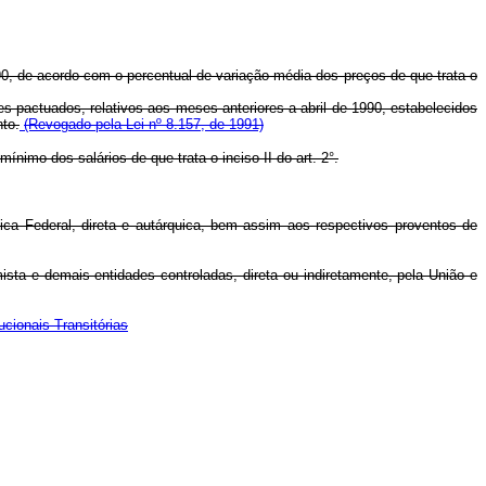
1990, de acordo com o percentual de variação média dos preços de que trata o
ces pactuados, relativos aos meses anteriores a abril de 1990, estabelecidos
to.
(Revogado pela Lei nº 8.157, de 1991)
nimo dos salários de que trata o inciso II do art. 2°.
ica Federal, direta e autárquica, bem assim aos respectivos proventos de
ta e demais entidades controladas, direta ou indiretamente, pela União e
ucionais Transitórias