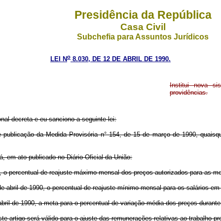
Presidência da República
Casa Civil
Subchefia para Assuntos Jurídicos
o
LEI N
8.030, DE 12 DE ABRIL DE 1990.
Institui nova s
providências.
nal decreta e eu sanciono a seguinte lei:
de publicação da Medida Provisória n° 154, de 15 de março de 1990, quaisq
 em ato publicado no Diário Oficial da União:
990, o percentual de reajuste máximo mensal dos preços autorizados para as m
15 de abril de 1990, o percentual de reajuste mínimo mensal para os salários e
de abril de 1990, a meta para o percentual de variação média dos preços durante
ste artigo será válido para o ajuste das remunerações relativas ao trabalho 