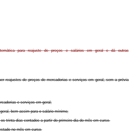
istemática para reajuste de preços e salários em geral e dá outras
uer reajustes de preços de mercadorias e serviços em geral, sem a prévia
ercadorias e serviços em geral;
m geral, bem assim para o salário-mínimo;
 os trinta dias contados a partir do primeiro dia do mês em curso.
prestado no mês em curso.