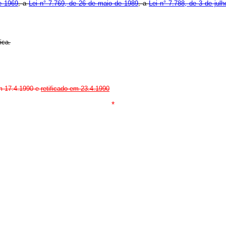
e 1969
, a
Lei n° 7.769, de 26 de maio de 1989
, a
Lei n° 7.788, de 3 de jul
ica.
em 17.4.1990 e
retificado em 23.4.1990
*