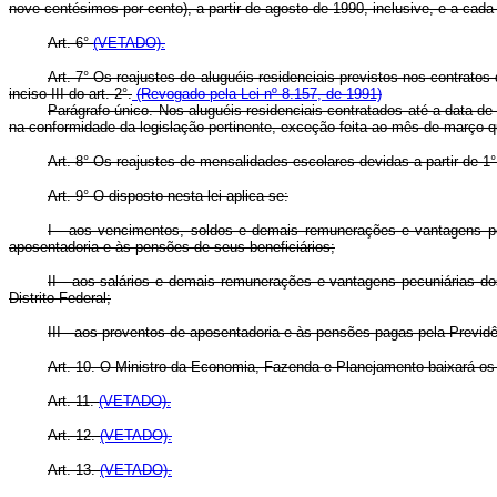
nove centésimos por cento), a partir de agosto de 1990, inclusive, e a cada
Art. 6°
(VETADO).
Art. 7° Os reajustes de aluguéis residenciais previstos nos contratos
inciso III do art. 2°.
(Revogado pela Lei nº 8.157, de 1991)
Parágrafo único. Nos aluguéis residenciais contratados até a data de 
na conformidade da legislação pertinente, exceção feita ao mês de março q
Art. 8° Os reajustes de mensalidades escolares devidas a partir de 1°
Art. 9° O disposto nesta lei aplica-se:
I - aos vencimentos, soldos e demais remunerações e vantagens pecu
aposentadoria e às pensões de seus beneficiários;
II - aos salários e demais remunerações e vantagens pecuniárias do
Distrito Federal;
III - aos proventos de aposentadoria e às pensões pagas pela Previd
Art. 10. O Ministro da Economia, Fazenda e Planejamento baixará os
Art. 11.
(VETADO).
Art. 12.
(VETADO).
Art. 13.
(VETADO).