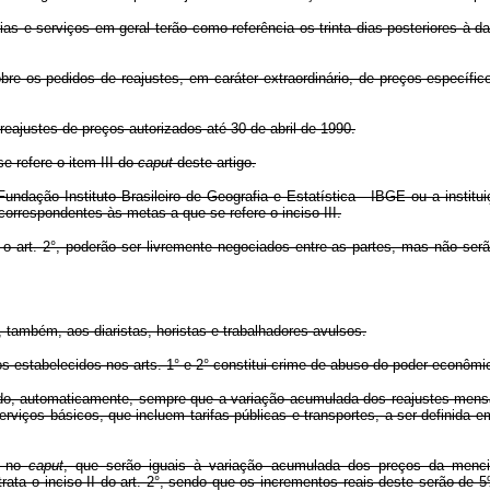
as e serviços em geral terão como referência os trinta dias posteriores à 
re os pedidos de reajustes, em caráter extraordinário, de preços específi
 reajustes de preços autorizados até 30 de abril de 1990.
se refere o item III do
caput
deste artigo.
ndação Instituto Brasileiro de Geografia e Estatística - IBGE ou a institu
orrespondentes às metas a que se refere o inciso III.
 o art. 2°, poderão ser livremente negociados entre as partes, mas não ser
, também, aos diaristas, horistas e trabalhadores avulsos.
s estabelecidos nos arts. 1° e 2° constitui crime de abuso do poder econômico
ustado, automaticamente, sempre que a variação acumulada dos reajustes mens
rviços básicos, que incluem tarifas públicas e transportes, a ser definida
os no
caput
, que serão iguais à variação acumulada dos preços da mencio
ta o inciso II do art. 2°, sendo que os incrementos reais deste serão de 5%