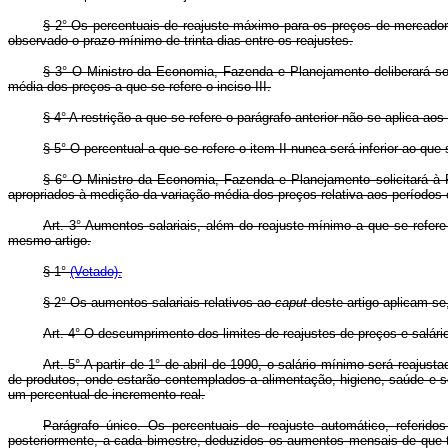
§ 2° Os percentuais de reajuste máximo para os preços de mercadori
observado o prazo mínimo de trinta dias entre os reajustes.
§ 3° O Ministro da Economia, Fazenda e Planejamento deliberará sob
média dos preços a que se refere o inciso III.
§ 4° A restrição a que se refere o parágrafo anterior não se aplica aos
§ 5° O percentual a que se refere o item II nunca será inferior ao que 
§ 6° O Ministro da Economia, Fazenda e Planejamento solicitará à Fu
apropriados à medição da variação média dos preços relativa aos períodos c
Art. 3° Aumentos salariais, além do reajuste mínimo a que se refere
mesmo artigo.
§ 1°
(Vetado).
§ 2° Os aumentos salariais relativos ao
caput
deste artigo aplicam-se
Art. 4° O descumprimento dos limites de reajustes de preços e salário
Art. 5° A partir de 1° de abril de 1990, o salário mínimo será reaj
de produtos, onde estarão contemplados a alimentação, higiene, saúde e se
um percentual de incremento real.
Parágrafo único. Os percentuais de reajuste automático, referid
posteriormente, a cada bimestre, deduzidos os aumentos mensais de que tra