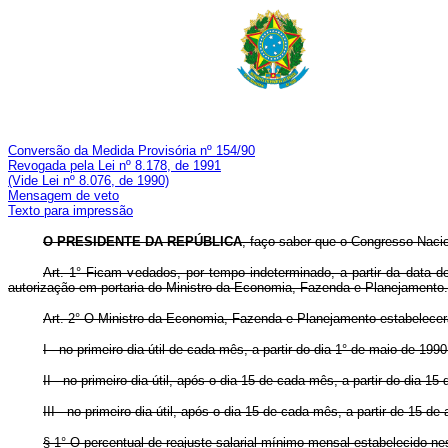
Conversão da Medida Provisória nº 154/90
Revogada pela Lei nº 8.178, de 1991
(Vide Lei nº 8.076, de 1990)
Mensagem de veto
Texto para impressão
O PRESIDENTE DA REPÚBLICA
, faço saber que o Congresso Nacio
Art. 1° Ficam vedados, por tempo indeterminado, a partir da data 
autorização em portaria do Ministro da Economia, Fazenda e Planejamento.
Art. 2° O Ministro da Economia, Fazenda e Planejamento estabelecerá,
I - no primeiro dia útil de cada mês, a partir do dia 1° de maio de 1
II - no primeiro dia útil, após o dia 15 de cada mês, a partir do dia 
III - no primeiro dia útil, após o dia 15 de cada mês, a partir de 15 
§ 1° O percentual de reajuste salarial mínimo mensal estabelecido ne