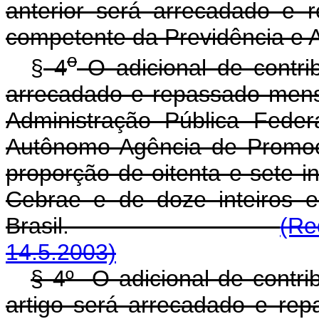
anterior será arrecadado e
competente da Previdência e A
o
§
4
O adicional de contri
arrecadado e repassado mens
Administração Pública Fede
Autônomo Agência de Promoç
proporção de oitenta e sete i
Cebrae e de doze inteiros 
Brasil.
(Re
14.5.2003)
§ 4º O adicional de contri
artigo será arrecadado e re