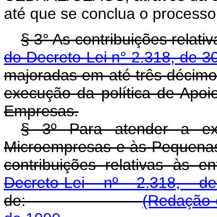
até que se conclua o proces
§ 3° As contribuições relati
do Decreto-Lei n° 2.318, de 
majoradas em até três décimos
execução da política de Apo
Empresas.
§ 3º Para atender a ex
Microempresas e às Pequenas 
contribuições relativas às 
Decreto-Lei nº 2.318,
de:
(Redação 