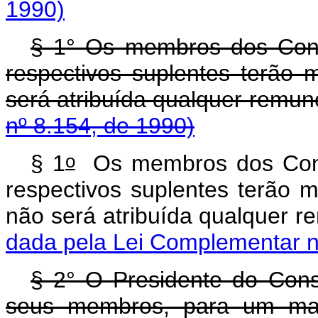
1990)
§ 1° Os membros dos Conse
respectivos suplentes terão
será atribuída qualquer remun
nº 8.154, de 1990)
o
§ 1
Os membros dos Conse
respectivos suplentes terão 
não será atribuída qu
dada pela Lei Complementar n
§ 2° O Presidente do Conse
seus membros, para um man