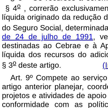
o
§ 4
, correrão exclusivamen
líquida originado da redução 
do Seguro Social, determinad
de 24 de julho de 1991
, v
destinadas ao Cebrae e à Ape
líquida dos recursos do adici
o
§ 3
deste artigo.
(
Art. 9º Compete ao serviço
artigo anterior planejar, coor
projetos e atividades de apo
conformidade com as políti