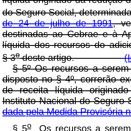
do Seguro Social, determinad
de 24 de julho de 1991
, v
destinadas ao Cebrae e à Ape
líquida dos recursos do adici
o
§ 3
deste artigo.
(
§ 5º
Os recursos a serem 
disposto no § 4º, correrão e
de receita líquida origina
Instituto Nacional do Seguro
dada pela Medida Provisória n
o
§ 5
Os recursos a serem 