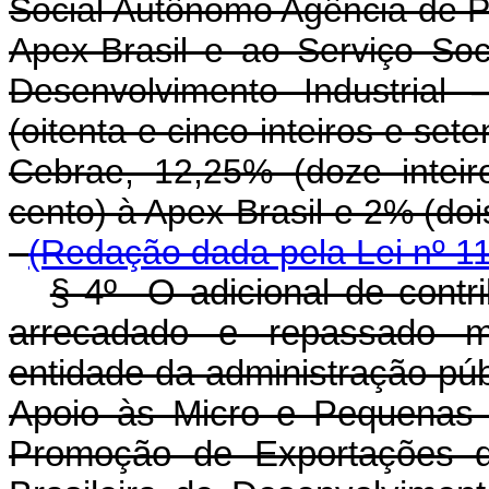
Social Autônomo Agência de P
Apex-Brasil e ao Serviço Soc
Desenvolvimento Industrial
(oitenta e cinco inteiros e set
Cebrae, 12,25% (doze inteir
cento) à Apex-Brasil e 2% 
(Redação dada pela Lei nº 1
§ 4º O adicional de contri
arrecadado e repassado m
entidade da administração públ
Apoio às Micro e Pequenas 
Promoção de Exportações do