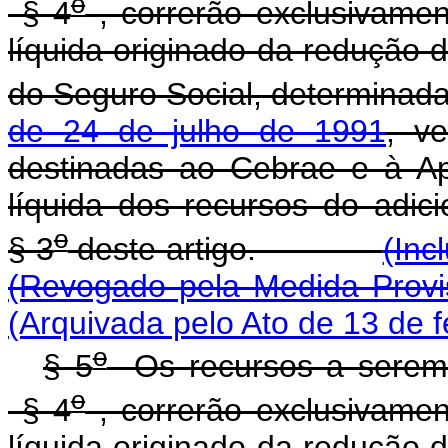
o
§ 4
, correrão exclusivamen
líquida originado da redução 
do Seguro Social, determinad
de 24 de julho de 1991
, v
destinadas ao Cebrae e à Ape
líquida dos recursos do adici
o
§ 3
deste artigo.
(Inc
(Revogado pela Medida Provi
(Arquivada pelo Ato de 13 de f
o
§ 5
Os recursos a serem 
o
§ 4
, correrão exclusivamen
líquida originado da redução 