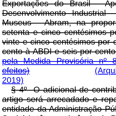
Exportações do Brasil - Ape
Desenvolvimento Industrial
Museus - Abram, na proporç
setenta e cinco centésimos p
vinte e cinco centésimos por c
cento à ABDI e seis po
pela Medida Provisória nº 
efeitos)
(Arqu
2019)
§ 4º O adicional de contri
artigo será arrecadado e re
entidade da Administração Pú