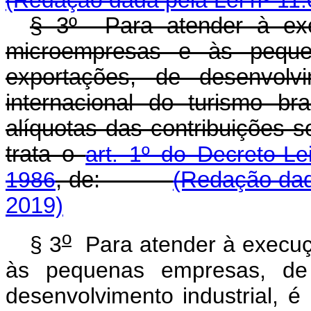
§ 3º Para atender à exe
microempresas e às pequ
exportações, de desenvolv
internacional do turismo bras
alíquotas das contribuições s
trata o
art. 1º do Decreto-L
1986
, de:
(Redação dad
2019)
o
§ 3
Para atender à execuçã
às pequenas empresas, de
desenvolvimento industrial, é 