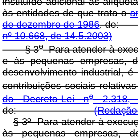
instituído adicional às alíquot
às entidades de que trata o
a
de dezembro de 1986
, 
nº 10.668, de 14.5.2003)
o
§ 3
Para atender à execu
e às pequenas empresas, d
desenvolvimento industrial, é 
contribuições sociais relativ
o
do Decreto-Lei n
2.318, 
de:
(Redação 
§ 3º Para atender à execuçã
às pequenas empresas, d