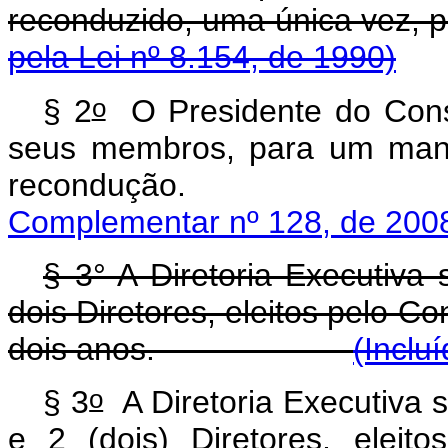
reconduzido, uma única v
pela Lei nº 8.154, de 1990)
o
§ 2
O Presidente do Consel
seus membros, para um mand
reconduç
Complementar nº 128, de 200
§ 3° A Diretoria Executiva
dois Diretores, eleitos pelo C
dois anos.
(Inclu
o
§ 3
A Diretoria Executiva 
e 2 (dois) Diretores, eleit