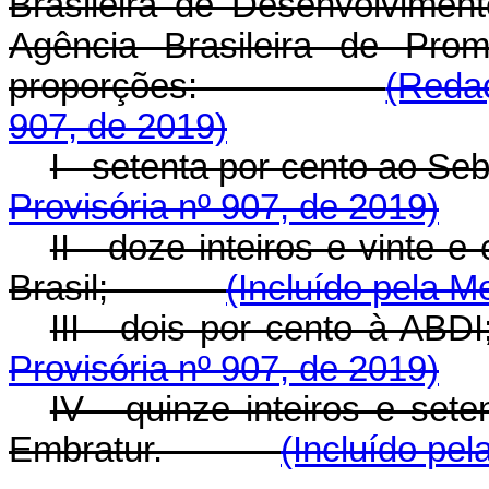
Brasileira de Desenvolviment
Agência Brasileira de Pro
proporções:
(Reda
907, de 2019)
I - setenta por cent
Provisória nº 907, de 2019)
II - doze inteiros e vinte 
Brasil;
(Incluído pela M
III - dois por cent
Provisória nº 907, de 2019)
IV - quinze inteiros e set
Embratur.
(Incluído pel