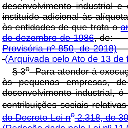
desenvolvimento industrial e
instituído adicional às alíquot
às entidades de que trata o
a
de dezembro de 1986
, 
Provisória nº 850, de 2018)
(Arquivada pelo Ato de 13 de 
o
§ 3
Para atender à execuçã
às pequenas empresas, de
desenvolvimento industrial, é 
contribuições sociais relativ
o
do Decreto-Lei n
2.318, de 3
(Redação dada pela Lei nº 11.