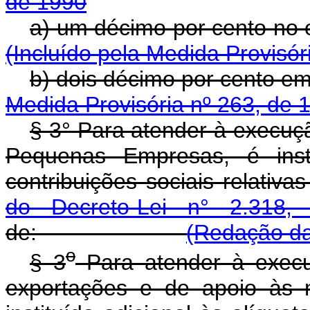
de 1990
a) um décimo por ce
(Incluído pela Medida Provisór
b) dois décimo por 
Medida Provisória nº 263, de 
§ 3° Para atender à execuçã
Pequenas Empresas, é insti
contribuições sociais relativ
do Decreto-Lei n° 2.318
de:
(Redação da
o
§ 3
Para atender à execu
exportações e de apoio às 