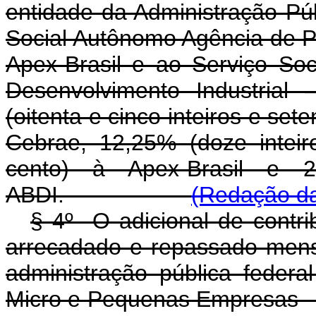
entidade da Administração Pú
Social Autônomo Agência de P
Apex-Brasil e ao Serviço Soc
Desenvolvimento Industrial
(oitenta e cinco inteiros e set
Cebrae, 12,25% (doze inteir
cento) à Apex-Brasil e 2
ABDI.
(Redação da
§ 4º O adicional de contri
arrecadado e repassado mens
administração pública federa
Micro e Pequenas Empresas -