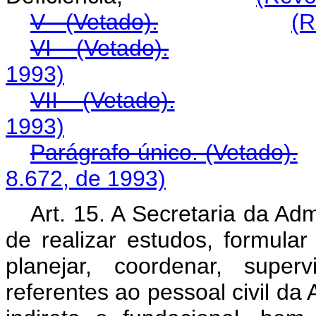
V - (Vetado).
(R
VI - (Vetado).
1993)
VII - (Vetado).
1993)
Parágrafo único. (Vetado).
8.672, de 1993)
Art. 15. A Secretaria da Ad
de realizar estudos, formular 
planejar, coordenar, super
referentes ao pessoal civil da 