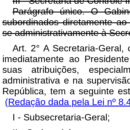
III - Secretaria de Controle I
Parágrafo único. O Gabin
subordinados diretamente ao 
se administrativamente à Secre
Art. 2° A Secretaria-Geral, 
imediatamente ao President
suas atribuições, especi
administrativa e na supervisã
República, tem a se
(Redação dada pela Lei nº 8.
I - Subsecretaria-Geral;