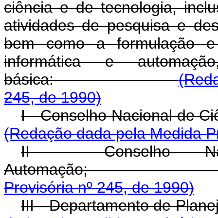
ciência e de tecnologia, inclu
atividades de pesquisa e des
bem como a formulação e 
informática e automaçã
básica:
(Reda
245, de 1990)
I - Conselho Naciona
(Redação dada pela Medida Pr
II - Conselho Nac
Automaçã
Provisória nº 245, de 1990)
III - Departament