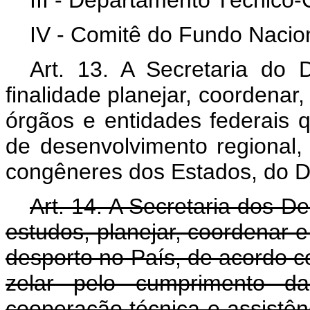
III - Departamento Técnico-
IV - Comitê do Fundo Nacio
Art. 13. A Secretaria do 
finalidade planejar, coordenar,
órgãos e entidades federais
de desenvolvimento regional,
congêneres dos Estados, do Di
Art. 14. A Secretaria dos De
estudos, planejar, coordenar 
desporto no País, de acordo c
zelar pelo cumprimento da 
cooperação técnica e assistênc