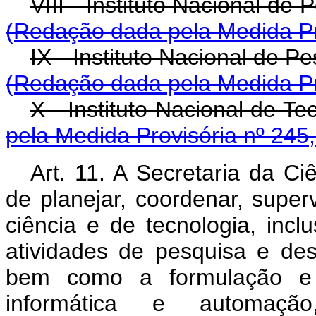
VIII - Instituto Naci
(Redação dada pela Medida Pr
IX - Instituto Nacio
(Redação dada pela Medida Pr
X - Instituto Naci
pela Medida Provisória nº 245
Art. 11. A Secretaria da Ci
de planejar, coordenar, superv
ciência e de tecnologia, inclu
atividades de pesquisa e des
bem como a formulação e 
informática e automaçã