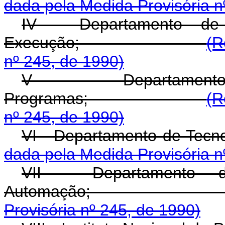
dada pela Medida Provisória n
IV - Departamento de
Execução;
(R
nº 245, de 1990)
V - Departamen
Programas;
(R
nº 245, de 1990)
VI - Departament
dada pela Medida Provisória n
VII - Departamento d
Automaçã
Provisória nº 245, de 1990)