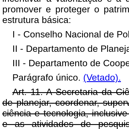
promover e proteger o patrimô
estrutura básica:
I - Conselho Nacional de Polí
II - Departamento de Plane
III - Departamento de Coope
Parágrafo único.
(Vetado).
Art. 11. A Secretaria da Ci
de planejar, coordenar, superv
ciência e tecnologia, inclusi
e as atividades de pesqui