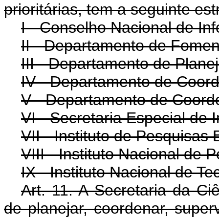
prioritárias, tem a seguinte est
I - Conselho Nacional de In
II - Departamento de Fomen
III - Departamento de Plane
IV - Departamento de Coor
V - Departamento de Coord
VI - Secretaria Especial de 
VII - Instituto de Pesquisas 
VIII - Instituto Nacional de
IX - Instituto Nacional de Te
Art. 11. A Secretaria da Ci
de planejar, coordenar, superv