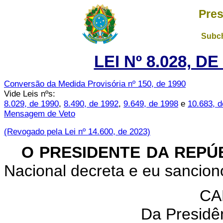
Pres
Subch
LEI Nº 8.028, D
Conversão da Medida Provisória nº 150, de 1990
Vide Leis nºs:
8.029, de 1990
,
8.490, de 1992
,
9.649, de 1998
e
10.683, 
Mensagem de Veto
(Revogado pela Lei nº 14.600, de 2023)
O PRESIDENTE DA REPÚ
Nacional decreta e eu sanciono
CA
Da Presidê