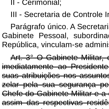
II - Cerimonial;
III - Secretaria de Controle I
Parágrafo único. A Secretar
Gabinete Pessoal, subordin
República, vinculam-se admini
Art. 3° O Gabinete Militar, 
imediatamente ao President
suas atribuições nos assuntos
zelar pela sua segurança pe
Chefe do Gabinete Militar e 
assim das respectivas residê