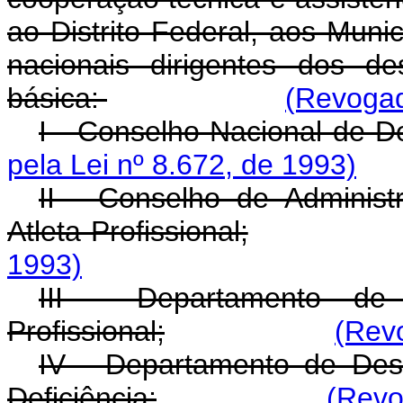
ao Distrito Federal, aos Munic
nacionais dirigentes dos de
básica:
(Revogad
I - Conselho Nacional de D
pela Lei nº 8.672, de 1993)
II - Conselho de Adminis
Atleta Profissional;
1993)
III - Departamento de 
Profissional;
(Revo
IV - Departamento de Des
Deficiência;
(Revo