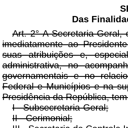
S
Das Finalid
Art. 2° A Secretaria-Geral, 
imediatamente ao President
suas atribuições e, especi
administrativa, no acompan
governamentais e no relaci
Federal e Municípios e na su
Presidência da República, tem 
I - Subsecretaria-Geral;
II - Cerimonial;