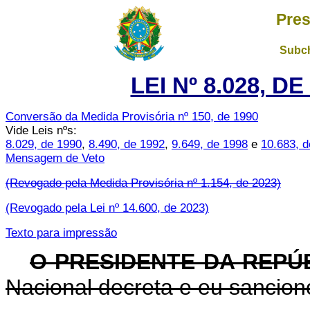
Pres
Subch
LEI Nº 8.028, D
Conversão da Medida Provisória nº 150, de 1990
Vide Leis nºs:
8.029, de 1990
,
8.490, de 1992
,
9.649, de 1998
e
10.683, 
Mensagem de Veto
(Revogado pela Medida Provisória nº 1.154, de 2023)
(Revogado pela Lei nº 14.600, de 2023)
Texto para impressão
O PRESIDENTE DA REPÚ
Nacional decreta e eu sanciono