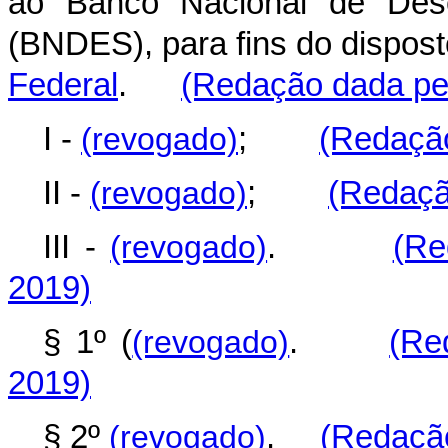
ao Banco Nacional de Dese
(BNDES), para fins do dispos
Federal
.
(Redação dada pel
I -
(revogado)
;
(Redação
II -
(revogado)
;
(Redaçã
III -
(revogado)
.
(Re
2019)
§ 1º (
(revogado)
.
(Re
2019)
§ 2º
(revogado)
.
(Redação