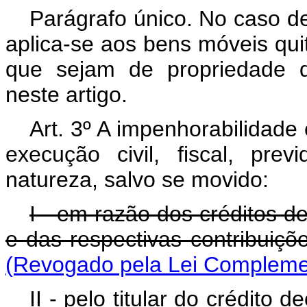
Parágrafo único. No caso de
aplica-se aos bens móveis qu
que sejam de propriedade d
neste artigo.
Art. 3º A impenhorabilidade
execução civil, fiscal, prev
natureza, salvo se movido:
I - em razão dos créditos d
e das respectivas contribuiçõ
(Revogado pela Lei Complemen
II - pelo titular do crédito