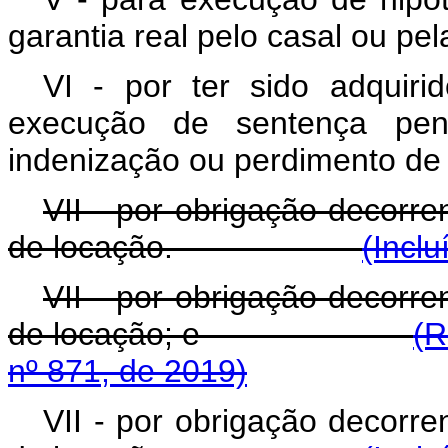
garantia real pelo casal ou pel
VI - por ter sido adquir
execução de sentença pena
indenização ou perdimento de
VII - por obrigação decorre
de locação.
(Inclu
VII - por obrigação decorre
de locação; e
(R
nº 871, de 2019)
VII - por obrigação decorre