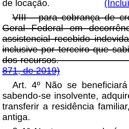
de locação.
(Inclu
VIII - para cobrança de cré
Geral Federal em decorrênc
assistencial recebido indevi
inclusive por terceiro que sab
dos recursos
871, de 2019)
Art. 4º Não se beneficiará
sabendo-se insolvente, adquir
transferir a residência famil
antiga.