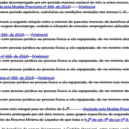
dor desempregado por um período máximo variável de três a cinco meses, de
a pela Medida Provisória nº 665, de 2014)
(Vigência)
o período aquisitivo, satisfeitas as condições arroladas nos incisos I, III,
vará a seguinte relação entre o número de parcelas mensais do benefício d
do seguro-desemprego, vedado o cômputo de vínculos empregatícios utiliz
º 665, de 2014)
(Vigência)
ício com pessoa jurídica ou pessoa física a ela equiparada, de no mínim
o com pessoa jurídica ou pessoa física a ela equiparada, de no mínimo vin
a nº 665, de 2014)
(Vigência)
cio com pessoa jurídica ou pessoa física a ela equiparada, de no mínimo 
cio com pessoa jurídica ou pessoa física a ela equiparada, de no mínimo
ória nº 665, de 2014)
(Vigência)
o com pessoa jurídica ou pessoa física a ela equiparada, de no mínimo se
cio com pessoa jurídica ou pessoa física a ela equiparada, de no mínimo 
cio com pessoa jurídica ou pessoa física a ela equiparada, de no mínim
o
 como mês integral para os efeitos do § 2
.
(Incluído pela Medida Provi
mente prolongado por até dois meses, para grupos específicos de segurados,
o
o
o
te da Reserva Mínima de Liquidez de que trata o
§ 2
do art. 9
da Lei n
8.