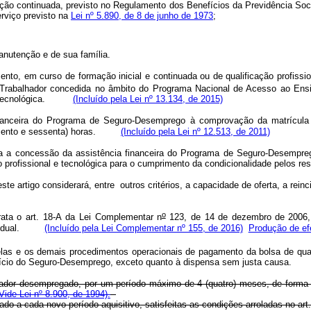
tação continuada, previsto no Regulamento dos Benefícios da Previdência Soci
rviço previsto na
Lei nº 5.890, de 8 de junho de 1973
;
manutenção e de sua família.
mento, em curso de formação inicial e continuada ou de qualificação profissi
 Trabalhador concedida no âmbito do Programa Nacional de Acesso ao Ensi
al e tecnológica.
(Incluído pela Lei nº 13.134, de 2015)
nanceira do Programa de Seguro-Desemprego à comprovação da matrícula e
60 (cento e sessenta) horas.
(Incluído pela Lei nº 12.513, de 2011)
ra a concessão da assistência financeira do Programa de Seguro-Desempre
o profissional e tecnológica para o cumprimento da condicionalidade pelo
e artigo considerará, entre outros critérios, a capacidade de oferta, a reinc
o
rata
o
art.
1
8
-A
da
Lei
Compl
e
m
en
t
ar
n
123,
de
14
de
dezembro
de 2006,
id
u
al.
(Incluído pela Lei Complementar nº 155, de 2016)
Produção de ef
elas e os demais procedimentos operacionais de pagamento da bolsa de quali
enefício do Seguro-Desemprego, exceto quanto à dispensa sem justa cau
hador desempregado, por um período máximo de 4 (quatro) meses, de forma c
Vide Lei nº 8.900, de 1994).
 a cada novo período aquisitivo, satisfeitas as condições arroladas no art. 