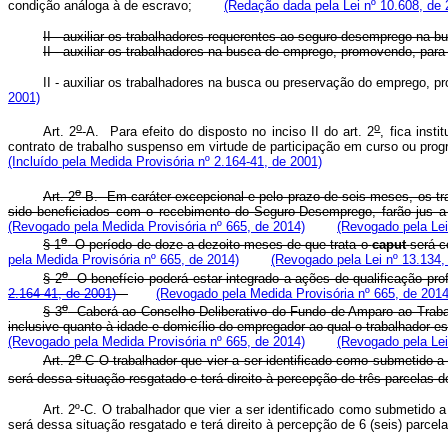
condição análoga à de escravo;
(Redação dada pela Lei nº 10.608, de 
II - auxiliar os trabalhadores requerentes ao seguro-desemprego na b
II - auxiliar os trabalhadores na busca de emprego, promovendo, para 
II - auxiliar os trabalhadores na busca ou preservação do emprego, 
2001)
o
o
Art. 2
-A. Para efeito do disposto no inciso II do art. 2
, fica inst
contrato de trabalho suspenso em virtude de participação em curso ou prog
(Incluído pela Medida Provisória nº 2.164-41, de 2001)
o
Art. 2
-B. Em caráter excepcional e pelo prazo de seis meses, os tr
sido beneficiados com o recebimento do Seguro-Desemprego, farão jus
(Revogado pela Medida Provisória nº 665, de 2014)
(Revogado pela Lei
o
§ 1
O período de doze a dezoito meses de que trata o
caput
será 
pela Medida Provisória nº 665, de 2014)
(Revogado pela Lei nº 13.134,
o
§ 2
O benefício poderá estar integrado a ações de qualificação p
2.164-41, de 2001)
(Revogado pela Medida Provisória nº 665, de 2014
o
§ 3
Caberá ao Conselho Deliberativo do Fundo de Amparo ao Trabalh
inclusive quanto à idade e domicílio do empregador ao qual o trabalhad
(Revogado pela Medida Provisória nº 665, de 2014)
(Revogado pela Lei
o
Art. 2
-C
O trabalhador que vier a ser identificado como submetido a
será dessa situação resgatado e terá direito à percepção de três parcelas
Art. 2º-C. O trabalhador que vier a ser identificado como submetido
será dessa situação resgatado e terá direito à percepção de 6 (seis) parc