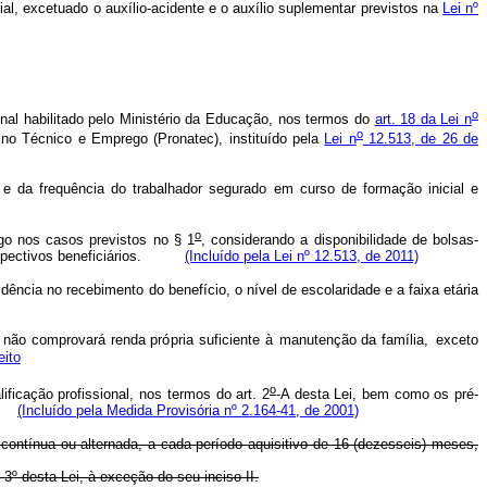
al, excetuado o auxílio-acidente e o auxílio suplementar previstos na
Lei nº
o
onal habilitado pelo Ministério da Educação, nos termos do
art. 18 da Lei n
o
no Técnico e Emprego (Pronatec), instituído pela
Lei n
12.513, de 26 de
 da frequência do trabalhador segurado em curso de formação inicial e
o
go nos casos previstos no § 1
, considerando a disponibilidade de bolsas-
s respectivos beneficiários.
(Incluído pela Lei nº 12.513, de 2011)
idência no recebimento do benefício, o nível de escolaridade e a faixa etária
 não c
o
m
pr
o
va
r
á renda pr
ó
pria
su
f
i
c
iente à
m
a
n
utenção da
f
a
m
ília,
exceto
eito
o
ficação profissional, nos termos do art. 2
-A desta Lei, bem como os pré-
sa.
(Incluído pela Medida Provisória nº 2.164-41, de 2001)
ontínua ou alternada, a cada período aquisitivo de 16 (dezesseis) meses,
3º desta Lei, à exceção do seu inciso II.