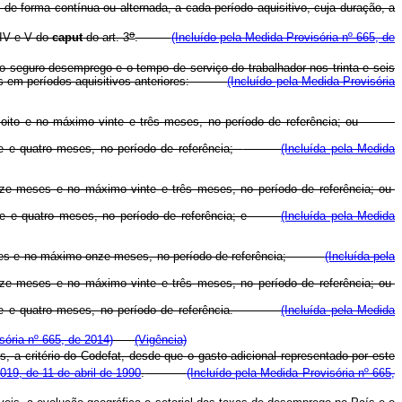
 forma contínua ou alternada, a cada período aquisitivo, cuja duração, a
o
 IV e V do
caput
do art. 3
.
(Incluído pela Medida Provisória nº 665, de
o seguro-desemprego e o tempo de serviço do trabalhador nos trinta e seis
ados em períodos aquisitivos anteriores:
(Incluído pela Medida Provisória
o dezoito e no máximo vinte e três meses, no período de referência; ou
te e quatro meses, no período de referência;
(Incluída pela Medida
doze meses e no máximo vinte e três meses, no período de referência; ou
 vinte e quatro meses, no período de referência; e
(Incluída pela Medida
is meses e no máximo onze meses, no período de referência;
(Incluída pela
doze meses e no máximo vinte e três meses, no período de referência; ou
o vinte e quatro meses, no período de referência.
(Incluída pela Medida
sória nº 665, de 2014)
(Vigência)
 a critério do Codefat, desde que o gasto adicional representado por este
019, de 11 de abril de 1990
.
(Incluído pela Medida Provisória nº 665,