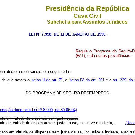
Presidência da República
Casa Civil
Subchefia para Assuntos Jurídicos
LEI Nº 7.998, DE 11 DE JANEIRO DE 1990.
Regula o Programa do Seguro-De
(FAT), e dá outras providências.
nal decreta e eu sanciono a seguinte Lei:
o de que tratam o
inciso II do art. 7º
, o
inciso IV do art. 201
e o
art. 239, da
DO PROGRAMA DE SEGURO-DESEMPREGO
edação dada pela Lei nº 8.900, de 30.06.94)
gado em virtude de dispensa sem justa causa;
ado em virtude de dispensa sem justa causa, inclusive a indireta;
(Reda
regado em virtude de dispensa sem justa causa, inclusive a indireta, e ao 