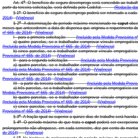
o
Art. 4
O benefício do seguro-desemprego será concedido ao trabalha
partir da terceira solicitação, será definida pelo Codefat.
(Redação dad
o
§ 1
O benefício do seguro-desemprego poderá ser retomado a cada nov
2014)
(Vigência)
o
§ 2
A determinação do período máximo mencionado no
caput
obser
meses que antecederem a data de dispensa que originou o requerimento 
nº 665, de 2014)
(Vigência)
I - para a primeira solicitação:
(Incluído pela Medida Provisória n
a) quatro parcelas, se o trabalhador comprovar vínculo empregat
(Incluída pela Medida Provisória nº 665, de 2014)
(Vigência)
b) cinco parcelas, se o trabalhador comprovar vínculo empregatíci
Provisória nº 665, de 2014)
(Vigência)
II - para a segunda solicitação:
(Incluído pela Medida Provisóri
a) quatro parcelas, se o trabalhador comprovar vínculo empregatí
(Incluída pela Medida Provisória nº 665, de 2014)
(Vigência)
b) cinco parcelas, se o trabalhador comprovar vínculo empregatí
Provisória nº 665, de 2014)
(Vigência)
III - a partir da terceira solicitação:
(Incluído pela Medida Provis
a) três parcelas, se o trabalhador comprovar vínculo empregatíci
Medida Provisória nº 665, de 2014)
(Vigência)
b) quatro parcelas, se o trabalhador comprovar vínculo empregatí
(Incluída pela Medida Provisória nº 665, de 2014)
(Vigência)
c) cinco parcelas, se o trabalhador comprovar vínculo empregatí
Provisória nº 665, de 2014)
(Vigência)
o
§ 3
A fração igual ou superior a quinze dias de trabalho será havida
o
§ 4
O período máximo de que trata o
caput
poderá ser excepcional
prolongamento não ultrapasse, em cada semestre, dez por cento do montan
de 2014)
(Vigência)
o