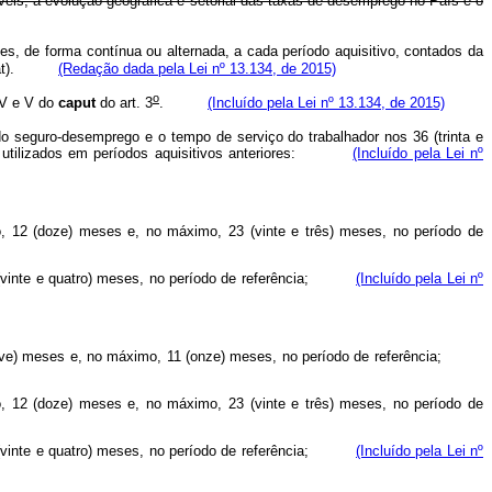
eis, a evolução geográfica e setorial das taxas de desemprego no País e o
s, de forma contínua ou alternada, a cada período aquisitivo, contados da
Codefat).
(Redação dada pela Lei nº 13.134, de 2015)
o
IV e V do
caput
do art. 3
.
(Incluído pela Lei nº 13.134, de 2015)
o seguro-desemprego e o tempo de serviço do trabalhador nos 36 (trinta e
ios utilizados em períodos aquisitivos anteriores:
(Incluído pela Lei nº
mo, 12 (doze) meses e, no máximo, 23 (vinte e três) meses, no período de
 24 (vinte e quatro) meses, no período de referência;
(Incluído pela Lei nº
 9 (nove) meses e, no máximo, 11 (onze) meses, no período de referência;
mo, 12 (doze) meses e, no máximo, 23 (vinte e três) meses, no período de
 24 (vinte e quatro) meses, no período de referência;
(Incluído pela Lei nº