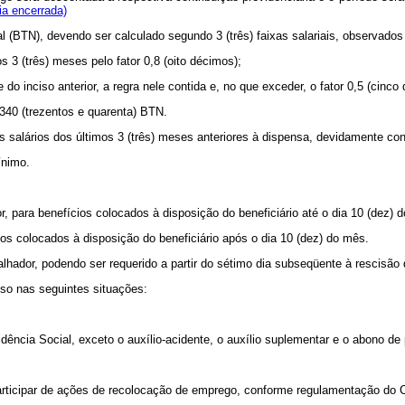
ia encerrada)
 (BTN), devendo ser calculado segundo 3 (três) faixas salariais, observados 
os 3 (três) meses pelo fator 0,8 (oito décimos);
e do inciso anterior, a regra nele contida e, no que exceder, o fator 0,5 (cinco
 340 (trezentos e quarenta) BTN.
os salários dos últimos 3 (três) meses anteriores à dispensa, devidamente c
ínimo.
, para benefícios colocados à disposição do beneficiário até o dia 10 (dez) 
ios colocados à disposição do beneficiário após o dia 10 (dez) do mês.
alhador, podendo ser requerido a partir do sétimo dia subseqüente à rescisão 
so nas seguintes situações:
vidência Social, exceto o auxílio-acidente, o auxílio suplementar e o abono d
participar de ações de recolocação de emprego, conforme regulamentação do 