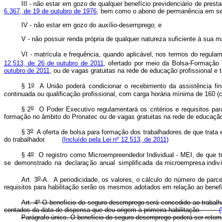
III - não estar em gozo de qualquer benefício previdenciário de pres
6.367, de 19 de outubro de 1976
, bem como o abono de permanência em se
IV - não estar em gozo do auxílio-desemprego; e
V - não possuir renda própria de qualquer natureza suficiente à sua 
VI - matrícula e frequência, quando aplicável, nos termos do regula
12.513, de 26 de outubro de 2011
, ofertado por meio da Bolsa-Formação
outubro de 2011
, ou de vagas gratuitas na rede de educação profission
o
§ 1
A União poderá condicionar o recebimento da assistência fi
continuada ou qualificação profissional, com carga horária mínima de 1
o
§ 2
O Poder Executivo regulamentará os critérios e requisitos pa
formação no âmbito do Pronatec ou de vagas gratuitas na rede de educaçã
o
§ 3
A oferta de bolsa para formação dos trabalhadores de que trata est
do trabalhador.
(Incluído pela Lei nº 12.513, de 2011)
o
§
4
O
registro
co
m
o
Micro
e
m
pr
e
endedor
I
n
dividual
-
MEI,
de
que t
s
e
d
e
m
o
nstrado
n
a
declara
ç
ão
a
nual
s
i
m
pli
f
icada
da
m
i
c
ro
e
m
pr
e
sa
indi
v
o
Art. 3
-A. A periodicidade, os valores, o cálculo do número de parc
requisitos para habilitação serão os mesmos adotados em relação ao b
Art. 4º O benefício do seguro-desemprego será concedido ao trabal
contados da data de dispensa que deu origem à primeira habilitação.
(
Parágrafo único. O benefício do seguro-desemprego poderá ser retomado