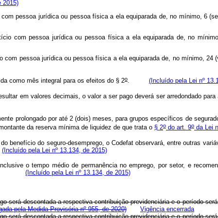
e 2015)
ício com pessoa jurídica ou pessoa física a ela equiparada de, no mínimo,
atício com pessoa jurídica ou pessoa física a ela equiparada de, no míni
ício com pessoa jurídica ou pessoa física a ela equiparada de, no mínimo,
o
vida como mês integral para os efeitos do § 2
.
(Incluído pela Lei nº 13
esultar em valores decimais, o valor a ser pago deverá ser arredondado p
ente prolongado por até 2 (dois) meses, para grupos específicos de segurados
o
o
ontante da reserva mínima de liquidez de que trata o
§ 2
do art. 9
da Lei 
 benefício do seguro-desemprego, o Codefat observará, entre outras variáv
.
(Incluído pela Lei nº 13.134, de 2015)
inclusive o tempo médio de permanência no emprego, por setor, e recomen
emprego.
(Incluído pela Lei nº 13.134, de 2015)
rego será descontada a respectiva contribuição previdenciária e o períod
ada pela Medida Provisória nº 955, de 2020)
Vigência encerrada
rego será descontada a respectiva contribuição previdenciária e o períod