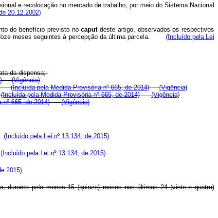
ssional e recolocação no mercado de trabalho, por meio do Sistema Nacional
 de 20.12.2002)
to do benefício previsto no
caput
deste artigo, observados os respectivos
nos doze meses seguintes à percepção da última parcela.
(Incluído pela Lei
data da dispensa;
)
(Vigência)
(Incluída pela Medida Provisória nº 665, de 2014)
(Vigência)
e
(Incluída pela Medida Provisória nº 665, de 2014)
(Vigência)
a nº 665, de 2014)
(Vigência)
o;
(Incluído pela Lei nº 13.134, de 2015)
e
(Incluído pela Lei nº 13.134, de 2015)
de 2015)
ma, durante pelo menos 15 (quinze) meses nos últimos 24 (vinte e quatro)