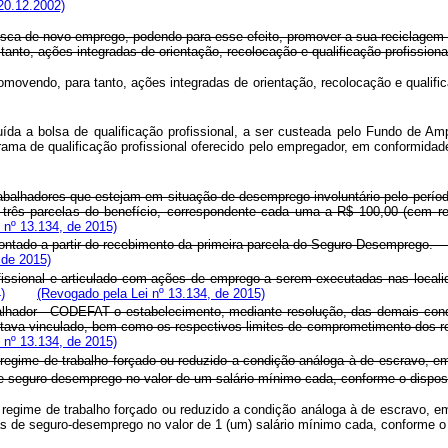
20.12.2002)
usca de novo emprego, podendo para esse efeito, promover a sua reciclagem p
tanto, ações integradas de orientação, recolocação e qualificação profissiona
promovendo, para tanto, ações integradas de orientação, recolocação e quali
ituída a bolsa de qualificação profissional, a ser custeada pelo Fundo de A
rama de qualificação profissional oferecido pelo empregador, em conformida
abalhadores que estejam em situação de desemprego involuntário pelo períod
 a três parcelas do benefício, correspondente cada uma a R$ 100,00 (
 nº 13.134, de 2015)
contado a partir do recebimento da primeira parcela do Seguro-Desempre
 de 2015)
rofissional e articulado com ações de emprego a serem executadas nas lo
)
(Revogado pela Lei nº 13.134, de 2015)
ador - CODEFAT o estabelecimento, mediante resolução, das demais condiçõ
or estava vinculado, bem como os respectivos limites de comprometimento d
 nº 13.134, de 2015)
 regime de trabalho forçado ou reduzido a condição análoga à de escravo, e
 de seguro-desemprego no valor de um salário mínimo cada, conforme o dispos
 a regime de trabalho forçado ou reduzido a condição análoga à de escravo, e
elas de seguro-desemprego no valor de 1 (um) salário mínimo cada, conforme o