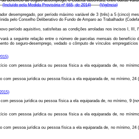
 benefício do seguro-desemprego, o Codefat observará, entre outras variáv
s.
(Incluído pela Medida Provisória nº 665, de 2014)
(Vigência)
or desempregado, por período máximo variável de 3 (três) a 5 (cinco) mese
 definida pelo Conselho Deliberativo do Fundo de Amparo ao Trabalhador (
 período aquisitivo, satisfeitas as condições arroladas nos incisos I, III, 
rvará a seguinte relação entre o número de parcelas mensais do benefício d
rimento do seguro-desemprego, vedado o cômputo de vínculos empregatíc
2015)
atício com pessoa jurídica ou pessoa física a ela equiparada de, no míni
ício com pessoa jurídica ou pessoa física a ela equiparada de, no mínimo,
 2015)
ício com pessoa jurídica ou pessoa física a ela equiparada de, no mínimo,
atício com pessoa jurídica ou pessoa física a ela equiparada de, no míni
ício com pessoa jurídica ou pessoa física a ela equiparada de, no mínimo,