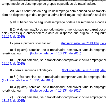
§ 5
Na hipótese de prolongamento do período máximo de percepção do
tempo médio de desemprego de grupos específicos de trabalhadore
o
Art. 4
O benefício do seguro-desemprego será concedido ao trabalhad
data de dispensa que deu origem à última habilitação, cuja duração será
o
§ 1
O benefício do seguro-desemprego poderá ser retomado a cada novo
o
§ 2
A determinação do período máximo mencionado no
caput
obse
seis) meses que antecederem a data de dispensa que originou o reque
13.134, de 2015)
I - para a primeira solicitação:
(Incluído pela Lei nº 13.134, de 
a) 4 (quatro) parcelas, se o trabalhador comprovar vínculo empreg
referência; ou
(Incluído pela Lei nº 13.134, de 2015)
b) 5 (cinco) parcelas, se o trabalhador comprovar vínculo empregat
13.134, de 2015)
II - para a segunda solicitação:
(Incluído pela Lei nº 13.134, de
a) 3 (três) parcelas, se o trabalhador comprovar vínculo empregat
(Incluído pela Lei nº 13.134, de 2015)
b) 4 (quatro) parcelas, se o trabalhador comprovar vínculo empreg
referência; ou
(Incluído pela Lei nº 13.134, de 2015)
c) 5 (cinco) parcelas, se o trabalhador comprovar vínculo empregat
13.134, de 2015)