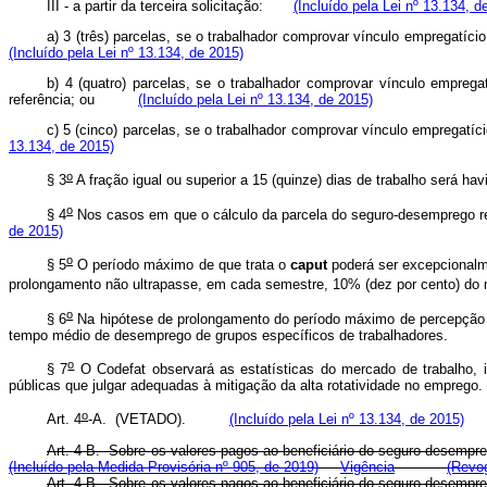
III - a partir da terceira solicitação:
(Incluído pela Lei nº 13.134, d
a) 3 (três) parcelas, se o trabalhador comprovar vínculo empregat
(Incluído pela Lei nº 13.134, de 2015)
b) 4 (quatro) parcelas, se o trabalhador comprovar vínculo empreg
referência; ou
(Incluído pela Lei nº 13.134, de 2015)
c) 5 (cinco) parcelas, se o trabalhador comprovar vínculo empregat
13.134, de 2015)
o
§ 3
A fração igual ou superior a 15 (quinze) dias de trabalho será ha
o
§ 4
Nos casos em que o cálculo da parcela do seguro-desemprego r
de 2015)
o
§ 5
O período máximo de que trata o
caput
poderá ser excepcionalm
prolongamento não ultrapasse, em cada semestre, 10% (dez por cento) do m
o
§ 6
Na hipótese de prolongamento do período máximo de percepção do
tempo médio de desemprego de grupos específicos de trabalhadores
o
§ 7
O Codefat observará as estatísticas do mercado de trabalho, 
públicas que julgar adequadas à mitigação da alta rotatividade no 
o
Art. 4
-A. (VETADO).
(Incluído pela Lei nº 13.134, de 2015)
Art. 4-B. Sobre os valores pagos ao beneficiário do seguro-desemp
(Incluído pela Medida Provisória nº 905, de 2019)
Vigência
(Revog
Art. 4-B. Sobre os valores pagos ao beneficiário do seguro-desemp