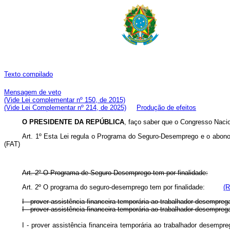
Texto compilado
Mensagem de veto
(Vide Lei complementar nº 150, de 2015)
(Vide Lei Complementar nº 214, de 2025)
Produção de efeitos
O PRESIDENTE DA REPÚBLICA
, faço saber que o Congresso Nacio
Art. 1º Esta Lei regula o Programa do Seguro-Desemprego e o abon
(FAT)
Art. 2º O Programa de Seguro-Desemprego tem por finalidade:
Art. 2º O programa do seguro-desemprego tem por finalidade:
(R
I - prover assistência financeira temporária ao trabalhador desempre
I - prover assistência financeira temporária ao trabalhador desempreg
I - prover assistência financeira temporária ao trabalhador desemp