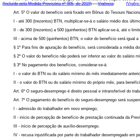
(Incluído pela Medida Provisória nº 905, de 2019)
Vigência
(Vigênc
Art. 5º O valor do benefício será fixado em Bônus do Tesouro Nacional
I - até 300 (trezentos) BTN, multiplicar-se-á o salário médio dos últim
II - de 300 (trezentos) a 500 (quinhentos) BTN aplicar-se-á, até o limit
III - acima de 500 (quinhentos) BTN, o valor do benefício será igual a
§ 1º Para fins de apuração do benefício, será considerada a média d
§ 2º O valor do benefício não poderá ser inferior ao valor do salário m
§ 3º No pagamento dos benefícios, considerar-se-á:
I - o valor do BTN ou do salário mínimo do mês imediatamente anterior
II - o valor do BTN ou do salário mínimo do próprio mês, para benefíc
Art. 6º O seguro-desemprego é direito pessoal e intransferível do trab
Art. 7º O pagamento do benefício do seguro-desemprego será suspen
I - admissão do trabalhador em novo emprego;
II - início de percepção de benefício de prestação continuada da Pre
III - início de percepção de auxílio-desemprego.
IV - recusa injustificada por parte do trabalhador desempregado em 