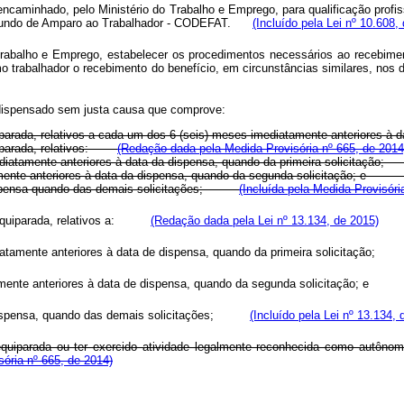
encaminhado, pelo Ministério do Trabalho e Emprego, para qualificação profi
do Fundo de Amparo ao Trabalhador - CODEFAT.
(Incluído pela Lei nº 10.608,
balho e Emprego, estabelecer os procedimentos necessários ao recebimen
o trabalhador o recebimento do benefício, em circunstâncias similares, 
r dispensado sem justa causa que comprove:
quiparada, relativos a cada um dos 6 (seis) meses imediatamente anteriores à 
uiparada, relativos:
(Redação dada pela Medida Provisória nº 665, de 2014
iatamente anteriores à data da dispensa, quando da primeira solicitação;
amente anteriores à data da dispensa, quando da segunda solicitação; 
 dispensa quando das demais solicitações;
(Incluída pela Medida Provisóri
ela equiparada, relativos a:
(Redação dada pela Lei nº 13.134, de 2015)
diatamente anteriores à data de dispensa, quando da primeira solicitaçã
tamente anteriores à data de dispensa, quando da segunda solicitação; 
de dispensa, quando das demais solicitações;
(Incluído pela Lei nº 13.134, 
 equiparada ou ter exercido atividade legalmente reconhecida como autôno
ória nº 665, de 2014)