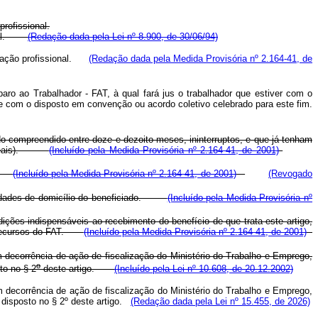
rofissional.
l.
(Redação dada pela Lei nº 8.900, de 30/06/94)
ficação profissional.
(Redação dada pela Medida Provisória nº 2.164-41, de
mparo ao Trabalhador - FAT, à qual fará jus o trabalhador que estiver com o
de com o disposto em convenção ou acordo coletivo celebrado para este fim.
o compreendido entre doze e dezoito meses, ininterruptos, e que já tenham
cem reais).
(Incluído pela Medida Provisória nº 2.164-41, de 2001)
go.
(Incluído pela Medida Provisória nº 2.164-41, de 2001)
(Revogado
calidades de domicílio do beneficiado.
(Incluído pela Medida Provisória nº
es indispensáveis ao recebimento do benefício de que trata este artigo,
os recursos do FAT.
(Incluído pela Medida Provisória nº 2.164-41, de 2001)
m decorrência de ação de fiscalização do Ministério do Trabalho e Emprego,
o
to no § 2
deste artigo.
(Incluído pela Lei nº 10.608, de 20.12.2002)
m decorrência de ação de fiscalização do Ministério do Trabalho e Emprego,
 disposto no § 2º deste artigo.
(Redação dada pela Lei nº 15.455, de 2026)