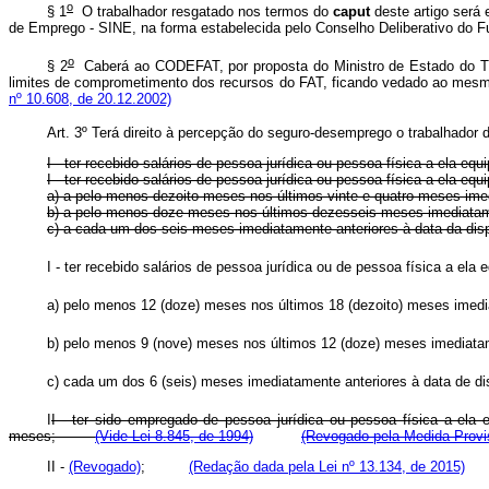
o
§ 1
O trabalhador resgatado nos termos do
caput
deste artigo será 
de Emprego - SINE, na forma estabelecida pelo Conselho Deliberativo 
o
§ 2
Caberá ao CODEFAT, por proposta do Ministro de Estado do Tra
limites de comprometimento dos recursos do FAT, ficando vedado ao mesm
nº 10.608, de 20.12.2002)
Art. 3º Terá direito à percepção do seguro-desemprego o trabalhado
I - ter recebido salários de pessoa jurídica ou pessoa física a ela e
I - ter recebido salários de pessoa jurídica ou pessoa física a ela eq
a) a pelo menos dezoito meses nos últimos vinte e quatro meses imed
b) a pelo menos doze meses nos últimos dezesseis meses imediat
c) a cada um dos seis meses imediatamente anteriores à data da
I - ter recebido salários de pessoa jurídica ou de pessoa física a 
a) pelo menos 12 (doze) meses nos últimos 18 (dezoito) meses ime
b) pelo menos 9 (nove) meses nos últimos 12 (doze) meses imedia
c) cada um dos 6 (seis) meses imediatamente anteriores à data 
I
I - ter sido empregado de pessoa jurídica ou pessoa física a ela
meses;
(Vide Lei 8.845, de 1994)
(Revogado pela Medida Provis
II -
(Revogado)
;
(Redação dada pela Lei nº 13.134, de 2015)