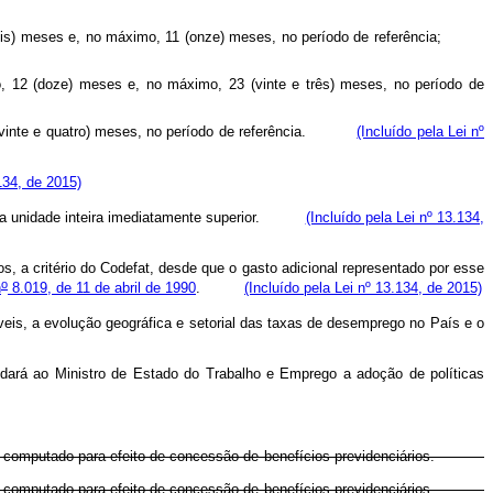
 6 (seis) meses e, no máximo, 11 (onze) meses, no período de referência;
mo, 12 (doze) meses e, no máximo, 23 (vinte e três) meses, no período de
 24 (vinte e quatro) meses, no período de referência.
(Incluído pela Lei nº
.134, de 2015)
ara a unidade inteira imediatamente superior.
(Incluído pela Lei nº 13.134,
, a critério do Codefat, desde que o gasto adicional representado por esse
o
n
8.019, de 11 de abril de 1990
.
(Incluído pela Lei nº 13.134, de 2015)
eis, a evolução geográfica e setorial das taxas de desemprego no País e o
dará ao Ministro de Estado do Trabalho e Emprego a adoção de políticas
o será computado para efeito de concessão de benefícios previdenciários.
o será computado para efeito de concessão de benefícios previdenciários.