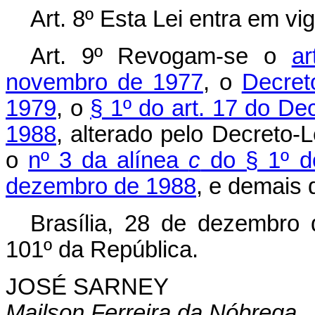
Art. 8º Esta Lei entra em vi
Art. 9º Revogam-se o
a
novembro de 1977
, o
Decret
1979
, o
§ 1º do art. 17 do De
1988
, alterado pelo Decreto-L
o
nº 3 da alínea
c
do § 1º do
dezembro de 1988
, e demais 
Brasília, 28 de dezembro
101º da República.
JOSÉ SARNEY
Mailson Ferreira da Nóbrega