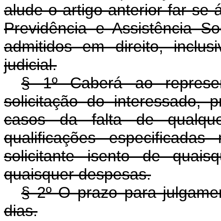
alude o artigo anterior far-se
Previdência e Assistência S
admitidos em direito, inclusi
judicial.
§ 1º Caberá ao represen
solicitação do interessado, p
casos da falta de qualqu
qualificações especificadas
solicitante isento de quais
quaisquer despesas.
§ 2º O prazo para julgamen
dias.