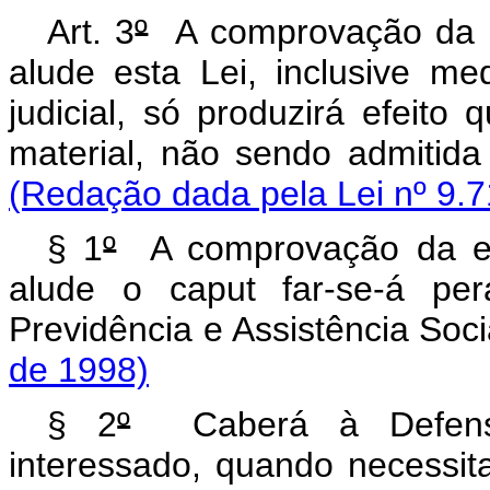
Art. 3
º
A comprovação da ef
alude esta Lei, inclusive med
judicial, só produzirá efeit
material, não sendo admitida
(Redação dada pela Lei nº 9.7
§ 1
º
A comprovação da efe
alude o caput far-se-á per
Previdência e Assistência Soci
de 1998)
§ 2
º
Caberá à Defensori
interessado, quando necessitad